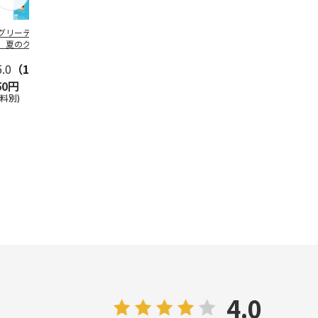
グリーティング切
【グリーティング切
レターパックプラス
＜お中元＞新
】夏のグリーティ
手】夏のグリーティ
（600円）（20部セ
なオールスタ
グ（85円）
ング（110円）
ット）
5.0
（10）
5.0
（17）
4.8
（24）
4.8
（19
50円
1,100円
12,000円
3,780円
送料別)
(送料別)
(送料別)
(送料・税込)
4.0