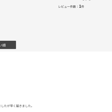
1
レビュー件数：
件
い順
ましたが早く届きました。