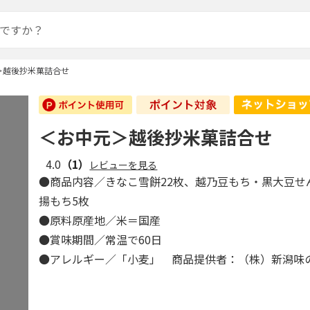
＞越後抄米菓詰合せ
＜お中元＞越後抄米菓詰合せ
4.0
（1）
レビューを見る
●商品内容／きなこ雪餅22枚、越乃豆もち・黒大豆せ
揚もち5枚
●原料原産地／米＝国産
●賞味期間／常温で60日
●アレルギー／「小麦」 商品提供者：（株）新潟味