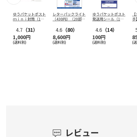
ゆうパケットポスト
レターパックライト
ゆうパケットポスト
【
ｍｉｎｉ封筒（1個
（430円）（20部セ
発送用シール（1個
手
（50枚）セット）
ット）
（20枚）セット）
ン
4.7
（31）
4.6
（80）
4.6
（14）
1,000円
8,600円
100円
8
(送料別)
(送料別)
(送料別)
(
レビュー