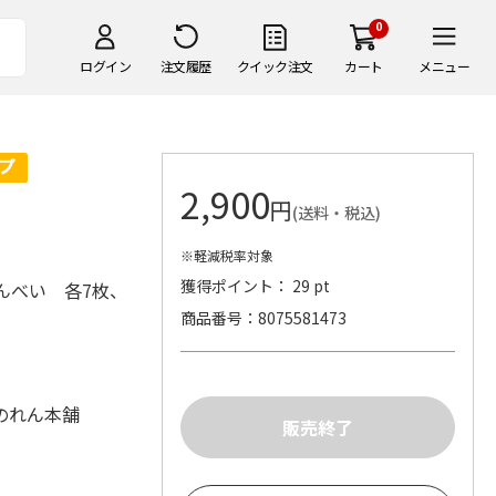
0
ログイン
注文履歴
クイック注文
カート
メニュー
2,900
円
(送料・税込)
※軽減税率対象
獲得ポイント： 29 pt
んべい 各7枚、
商品番号
8075581473
のれん本舗