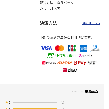
配送方法
ゆうパック
のし
対応可
つぶら
【グリーティング切
【グリーティング切
【のり式】110円普
ーズ
手】ハッピーグリー
手】グリーティング
通切手・千鳥（1シ
ティング（110円）
（シンプル）（110
ート100枚）
決済方法
詳細はこちら
1）
5.0
（2）
円
4.8
…
（11）
4.6
（7）
1,100円
5,500円
11,000円
(送料別)
(送料別)
(送料別)
下記の決済方法がご利用頂けます。
★
5
(0)
★
4
(1)