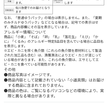
ます。
します
佐川急便でのお届けとなり
ます
なお、「普通ゆうパック」の場合は表示しません。また、「夏期
のみチルドゆうパック」などとなる場合は、記号での表示はせ
ず、商品内容欄にその旨を表示しています。
アレルギー情報について
商品に「小麦」「そば」「卵」「乳」「落花生」「えび」「か
に」「くるみ」のアレルギー特定8品目を含んでいる場合に品目名
を表示します。
※エビ・カニを除く魚介類（これらの魚介類を原材料として製造
された加工品も含む）は、漁獲漁法によりエビ・カニが混じって
いる場合があります。 また、これらの魚介類は、エサとしてエ
ビ・カニを食べている可能性があります。
その他
商品写真はイメージです。
商品内容として記載されていない「小道具類」はお届け
する商品に含まれておりません。
商品の色は、ご覧になるパソコンなどの環境により、実
際と異なる場合があります。