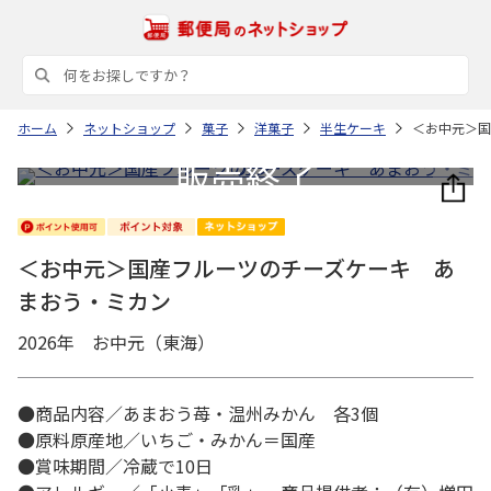
ホーム
ネットショップ
菓子
洋菓子
半生ケーキ
＜お中元＞国
＜お中元＞国産フルーツのチーズケーキ あ
まおう・ミカン
2026年 お中元（東海）
●商品内容／あまおう苺・温州みかん 各3個
●原料原産地／いちご・みかん＝国産
●賞味期間／冷蔵で10日