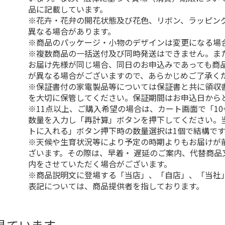
品に記載しています。
※花卉・花弁の開花状態及び花色、リボン、ラッピング
異なる場合があります。
※商品のパッケージ・小物のデザインは変更になる場
※複数商品の一括送付及び同時発送はできません。ま
お届け先様が同じ場合、同日のお申込みであっても商
が異なる場合がございますので、あらかじめご了承く
※保証書付の家電製品等については保証書と共に領収
を大切に保管してください。保証期間はお申込日から
※11点以上、ご購入希望の場合は、カート画面で「10
数量を入力し「再計算」ボタンを押下してください。
トに入れる」ボタン押下時の数量選択は1個で結構です
※天候や生育状況等により予定の時期よりもお届けが
ざいます。その際は、早着・ 遅延のご案内、代替商品
内をさせていただく場合がございます。
※商品説明文に登場する「当店」、「自店」、「当社
表記については、商品提供者を指しております。
見ています。