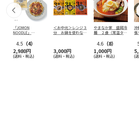
「JOMON
＜お中元＞レンジ３
やまなか家 盛岡冷
沖
NOODLE」
分 お鍋を使わない
麺 ２食（常温タイ
張
172g×10袋
麺セット
プ）
4.5
（4）
4.6
（8）
2,980円
3,000円
1,000円
5
(送料・税込)
(送料・税込)
(送料・税込)
(