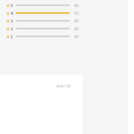
★
5
(0)
★
4
(1)
★
3
(0)
★
2
(0)
★
1
(0)
2026.7.20