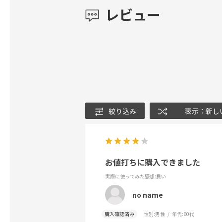
レビュー
絞り込み
表示：新し
お値打ちに購入できました
実際に使ってみた感想
:良い
no name
購入確認済み
性別:
男性
年代:
60代