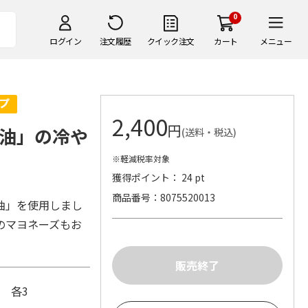
0
ログイン
注文履歴
クイック注文
カート
メニュー
2,400
円
油」の冷や
(送料・税込)
※軽減税率対象
獲得ポイント： 24 pt
商品番号
8075520013
油」を使用しまし
のマヨネーズもお
g 各3