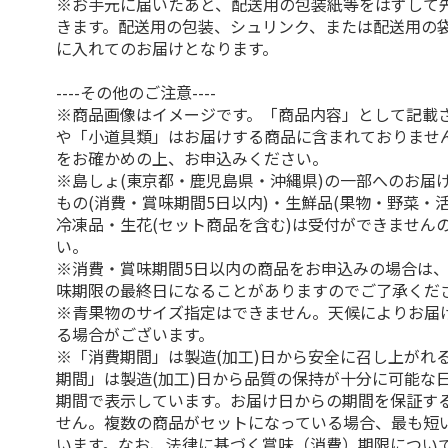
※お手元に届いたあと、配送用の包装紙等をはずして
きます。配送用の包装、シュリンク、または配送用の
に入れてのお届けとなります。
----その他のご注意----
※商品画像はイメージです。「商品内容」として記載
や「小道具類」はお届けする商品に含まれておりませ
をお確かめの上、お申込みください。
※島しょ(東京都・鹿児島県・沖縄県)の一部へのお届
もの(消費・賞味期間5日以内)・生鮮品(果物・野菜・
冷凍品・生花(セット商品を含む)は受付ができません
い。
※消費・賞味期間5日以内の商品をお申込みの場合は
味期限の最終日になることがありますのでご了承くだ
※青果物のサイズ指定はできません。天候によりお届
る場合がございます。
※「消費期間」は製造(加工)日から安全に召し上がれ
期間」は製造(加工)日から品質の保持が十分に可能な
期間で表示しています。お届け日からの期間を保証す
せん。複数の商品がセットになっている場合、最も短
います。なお、法律に基づく賞味（消費）期限につい