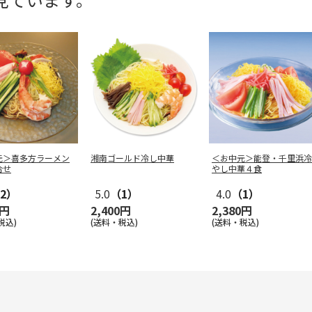
元＞喜多方ラーメン
湘南ゴールド冷し中華
＜お中元＞能登・千里浜冷
合せ
やし中華４食
2）
5.0
（1）
4.0
（1）
0円
2,400円
2,380円
税込)
(送料・税込)
(送料・税込)