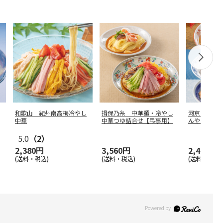
和歌山 紀州南高梅冷やし
揖保乃糸 中華麺・冷やし
河京の喜多
中華
中華つゆ詰合せ【弔事用】
んやり夏麺
5.0
（2）
2,380円
3,560円
2,480円
(送料・税込)
(送料・税込)
(送料・税込)