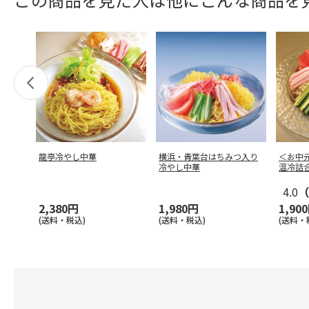
龍亭冷やし中華
横浜・青葉台はちみつ入り
＜お中
冷やし中華
温冷詰
4.0
（
2,380円
1,980円
1,90
(送料・税込)
(送料・税込)
(送料・