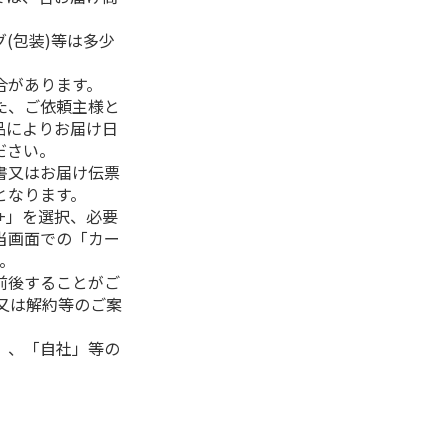
(包装)等は多少
合があります。
た、ご依頼主様と
品によりお届け日
ださい。
書又はお届け伝票
となります。
+」を選択、必要
当画面での「カー
。
前後することがご
又は解約等のご案
」、「自社」等の