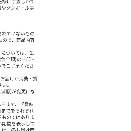
先様に手渡しがで
袋やダンボール等
されていないもの
んので、商品内容
けについては、生
活魚介類)の一部・
のでご了承くださ
、お届けが消費・賞
さい。
け期間が変更にな
る日まで、「賞味
日までをそれぞれ
るものではありま
い期間を表示して
ては、各お届け商