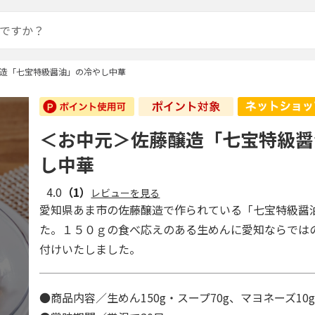
造「七宝特級醤油」の冷やし中華
＜お中元＞佐藤醸造「七宝特級醤
し中華
4.0
（1）
レビューを見る
愛知県あま市の佐藤醸造で作られている「七宝特級醤
た。１５０ｇの食べ応えのある生めんに愛知ならでは
付けいたしました。
●商品内容／生めん150g・スープ70g、マヨネーズ10