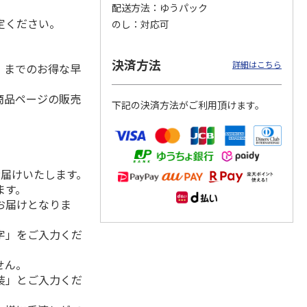
配送方法
ゆうパック
定ください。
のし
対応可
ーキそ
＜ぴょんぴょん舎＞
「韓国キムチチゲ麺
富士宮やきそばセッ
決済方法
詳細はこちら
水）までのお得な早
そば３
盛岡冷麺詰合せＢ
スープ付き」2人前
ト
（６食）
×24袋
4.3
（3）
5.0
（1）
商品ページの販売
下記の決済方法がご利用頂けます。
3,670円
5,480円
3,110円
(送料・税込)
(送料・税込)
(送料・税込)
お届けいたします。
ます。
お届けとなりま
字」をご入力くだ
せん。
装」とご入力くだ