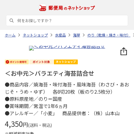
ホーム
ネットショップ
水産品
海草
のり（乾燥・焼き・味付）
＜お中元＞バラエティ海苔詰合せ
●商品内容／焼海苔・味付海苔・風味海苔（わさび・あお
じそ・うめ・ゆず） 各8切20枚（板のり2.5枚分）
●原料原産地／のり＝国産
●賞味期間／常温で1年6ヵ月
●アレルギー／「小麦」 商品提供者：（株）山本山
4,350
円
(送料・税込)
※軽減税率対象