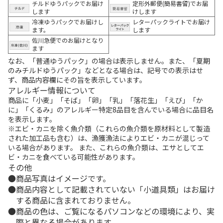
チルドゆうパックでお届け
定形外郵便(簡易書留)でお届
します
けします
冷凍ゆうパックでお届けし
レターパックライトでお届け
ます。
します
佐川急便でのお届けとなり
ます
なお、「普通ゆうパック」の場合は表示しません。また、「夏期
のみチルドゆうパック」などとなる場合は、記号での表示はせ
ず、商品内容欄にその旨を表示しています。
アレルギー情報について
商品に「小麦」「そば」「卵」「乳」「落花生」「えび」「か
に」「くるみ」のアレルギー特定8品目を含んでいる場合に品目名
を表示します。
※エビ・カニを除く魚介類（これらの魚介類を原材料として製造
された加工品も含む）は、漁獲漁法によりエビ・カニが混じって
いる場合があります。 また、これらの魚介類は、エサとしてエ
ビ・カニを食べている可能性があります。
その他
商品写真はイメージです。
商品内容として記載されていない「小道具類」はお届け
する商品に含まれておりません。
商品の色は、ご覧になるパソコンなどの環境により、実
際と異なる場合があります。