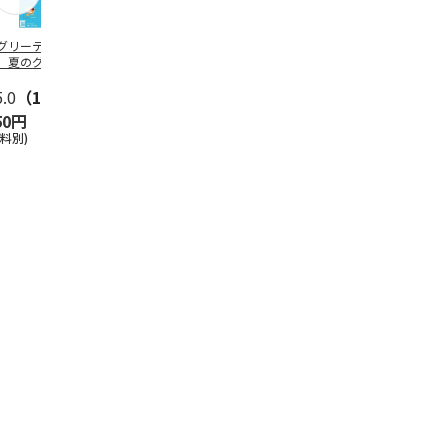
グリーティング切
【グリーティング切
レターパックプラス
＜お中元＞新
】夏のグリーティ
手】夏のグリーティ
（600円）（20部セ
なオールスタ
グ（85円）
ング（110円）
ット）
5.0
（10）
5.0
（17）
4.8
（24）
4.8
（19
50円
1,100円
12,000円
3,780円
送料別)
(送料別)
(送料別)
(送料・税込)