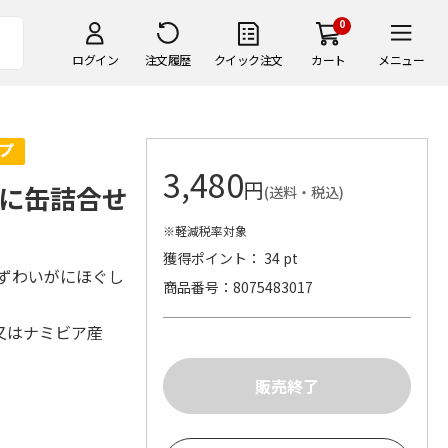
0
ログイン
注文履歴
クイック注文
カート
メニュー
3,480
円
に缶詰合せ
(送料・税込)
※軽減税率対象
獲得ポイント： 34 pt
るずわいがにほぐし
商品番号
8075483017
産又はナミビア産