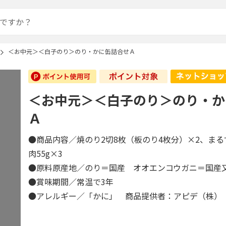
＜お中元＞＜白子のり＞のり・かに缶詰合せＡ
＜お中元＞＜白子のり＞のり・か
Ａ
●商品内容／焼のり2切8枚（板のり4枚分）×2、ま
肉55g×3
●原料原産地／のり＝国産 オオエンコウガニ＝国
●賞味期間／常温で3年
●アレルギー／「かに」 商品提供者：アピデ（株）