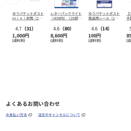
ゆうパケットポスト
レターパックライト
ゆうパケットポスト
【
ｍｉｎｉ封筒（1個
（430円）（20部セ
発送用シール（1個
手
（50枚）セット）
ット）
（20枚）セット）
ン
4.7
（31）
4.6
（80）
4.6
（14）
1,000円
8,600円
100円
8
(送料別)
(送料別)
(送料別)
(
よくあるお問い合わせ
お支払い方法
注文のキャンセルについて