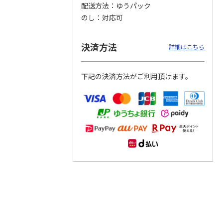
配送方法
ゆうパック
のし
対応可
つぶら
【グリーティング切
【グリーティング切
【のり式】110円普
ーズ
手】ハッピーグリー
手】グリーティング
通切手・千鳥（1シ
ティング（110円）
（シンプル）（110
ート100枚）
決済方法
詳細はこちら
1）
5.0
（2）
円
4.8
…
（11）
4.6
（7）
1,100円
5,500円
11,000円
(送料別)
(送料別)
(送料別)
下記の決済方法がご利用頂けます。