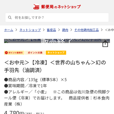
ホーム
ネットショップ
畜産品
鶏肉
その他鶏肉加工品
＜お中
＜お中元＞【冷凍】＜世界の山ちゃん＞幻の
手羽先（油調済）
●商品内容／135g（標準5本）×5
●賞味期間／冷凍で1年
●アレルギー／「小麦」 ※この商品は佐川急便の飛脚ク
ール便（冷凍）でお届けします。 商品提供者：杉本食肉
産業（株）
4,780
円