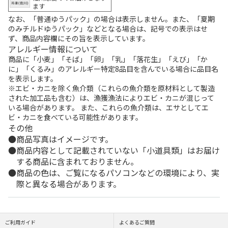
ます
なお、「普通ゆうパック」の場合は表示しません。また、「夏期
のみチルドゆうパック」などとなる場合は、記号での表示はせ
ず、商品内容欄にその旨を表示しています。
アレルギー情報について
商品に「小麦」「そば」「卵」「乳」「落花生」「えび」「か
に」「くるみ」のアレルギー特定8品目を含んでいる場合に品目名
を表示します。
※エビ・カニを除く魚介類（これらの魚介類を原材料として製造
された加工品も含む）は、漁獲漁法によりエビ・カニが混じって
いる場合があります。 また、これらの魚介類は、エサとしてエ
ビ・カニを食べている可能性があります。
その他
商品写真はイメージです。
商品内容として記載されていない「小道具類」はお届け
する商品に含まれておりません。
商品の色は、ご覧になるパソコンなどの環境により、実
際と異なる場合があります。
ご利用ガイド
よくあるご質問