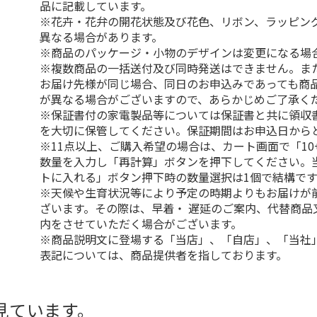
品に記載しています。
※花卉・花弁の開花状態及び花色、リボン、ラッピング
異なる場合があります。
※商品のパッケージ・小物のデザインは変更になる場
※複数商品の一括送付及び同時発送はできません。ま
お届け先様が同じ場合、同日のお申込みであっても商
が異なる場合がございますので、あらかじめご了承く
※保証書付の家電製品等については保証書と共に領収
を大切に保管してください。保証期間はお申込日から
※11点以上、ご購入希望の場合は、カート画面で「10
数量を入力し「再計算」ボタンを押下してください。
トに入れる」ボタン押下時の数量選択は1個で結構です
※天候や生育状況等により予定の時期よりもお届けが
ざいます。その際は、早着・ 遅延のご案内、代替商品
内をさせていただく場合がございます。
※商品説明文に登場する「当店」、「自店」、「当社
表記については、商品提供者を指しております。
見ています。