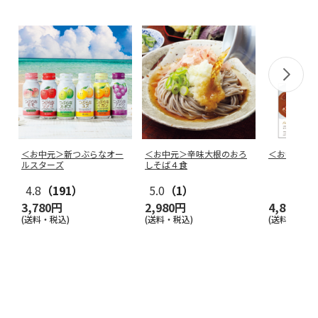
＜お中元＞新つぶらなオー
＜お中元＞辛味大根のおろ
＜お中元＞
ルスターズ
しそば４食
4.8
（191）
5.0
（1）
3,780円
2,980円
4,860円
(送料・税込)
(送料・税込)
(送料・税込)