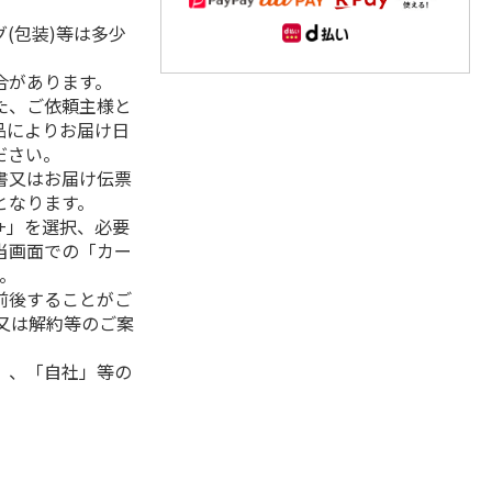
(包装)等は多少
合があります。
た、ご依頼主様と
品によりお届け日
ださい。
書又はお届け伝票
となります。
+」を選択、必要
当画面での「カー
。
前後することがご
又は解約等のご案
」、「自社」等の