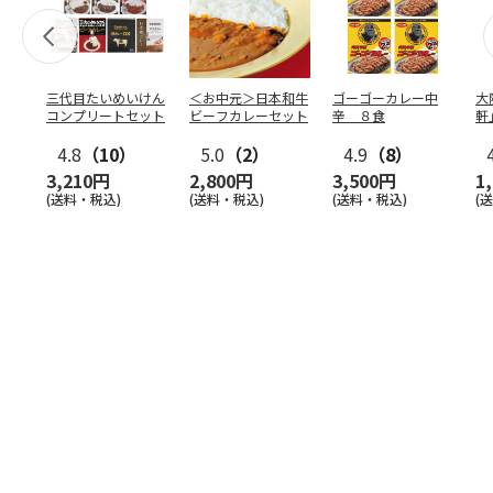
三代目たいめいけん
＜お中元＞日本和牛
ゴーゴーカレー中
大
コンプリートセット
ビーフカレーセット
辛 ８食
軒
ー
4.8
（10）
5.0
（2）
4.9
（8）
3,210円
2,800円
3,500円
1
(送料・税込)
(送料・税込)
(送料・税込)
(