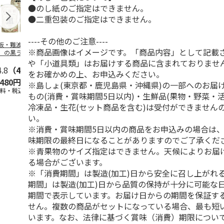
●のし紙のご指定はできません。
●二重包装のご指定はできません。
----その他のご注意----
阪・難波 「自由
牛たんカレー ３食
レトルト屋さんのビ
ぜいたくビー
※商品画像はイメージです。「商品内容」として記載
」の黒ラベルカレ
ーフカレー甘口 Ａ
ー Ｂ（６食
 Ａ（３食）
（４食）
や「小道具類」はお届けする商品に含まれておりませ
4.8
（4）
4.5
（2）
4.2
（5）
3.3
（3）
をお確かめの上、お申込みください。
,480円
1,500円
1,000円
2,980円
※島しょ(東京都・鹿児島県・沖縄県)の一部へのお届
送料・税込)
(送料・税込)
(送料・税込)
(送料・税込)
もの(消費・賞味期間5日以内)・生鮮品(果物・野菜・
冷凍品・生花(セット商品を含む)は受付ができません
い。
※消費・賞味期間5日以内の商品をお申込みの場合は
味期限の最終日になることがありますのでご了承くだ
※青果物のサイズ指定はできません。天候によりお届
る場合がございます。
※「消費期間」は製造(加工)日から安全に召し上がれ
期間」は製造(加工)日から品質の保持が十分に可能な
期間で表示しています。お届け日からの期間を保証す
せん。複数の商品がセットになっている場合、最も短
います。なお、法律に基づく賞味（消費）期限につい