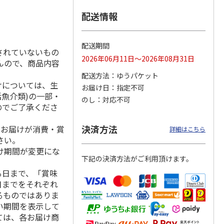
配送情報
フカレ
宮崎黒毛和牛ビーフ
ぜいたく牛すじカレ
大阪・難波 「自由
配送期間
されていないもの
）
カレー ４食
ー Ａ（３食）
軒」の黒ラベルカレ
2026年06月11日～2026年08月31日
ー Ｂ（１０食）
んので、商品内容
4.8
（5）
4.5
（2）
4.9
（7）
配送方法
ゆうパケット
1,520円
1,500円
3,780円
けについては、生
お届け日
指定不可
(送料・税込)
(送料・税込)
(送料・税込)
活魚介類)の一部・
のし
対応不可
のでご了承くださ
決済方法
、お届けが消費・賞
詳細はこちら
さい。
け期間が変更にな
下記の決済方法がご利用頂けます。
る日まで、「賞味
日までをそれぞれ
るものではありま
い期間を表示して
ては、各お届け商