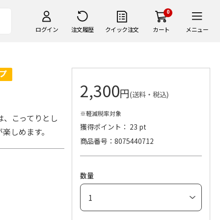
0
ログイン
注文履歴
クイック注文
カート
メニュー
2,300
円
(送料・税込)
※軽減税率対象
は、こってりとし
獲得ポイント： 23 pt
が楽しめます。
商品番号
8075440712
数量