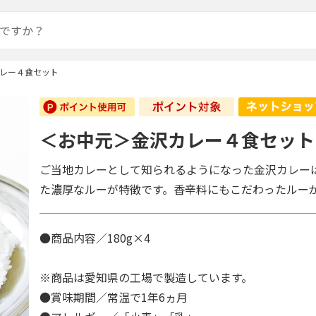
レー４食セット
＜お中元＞金沢カレー４食セット
ご当地カレーとして知られるようになった金沢カレー
た濃厚なルーが特徴です。香辛料にもこだわったルー
●商品内容／180g×4
※商品は愛知県の工場で製造しています。
●賞味期間／常温で1年6ヵ月