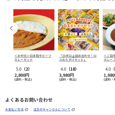
＜お中元＞日本和牛ビーフ
「20点以上詰め合わせ！ロ
＜ご自
カレーセット
スおたすけセット」
カレー
5.0
（2）
4.0
（18）
4.0
（
2,800円
3,980円
1,98
(送料・税込)
(送料・税込)
(送料・
よくあるお問い合わせ
お支払い方法
注文のキャンセルについて