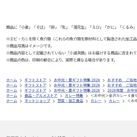
商品に「小麦」「そば」「卵」「乳」「落花生」「えび」「かに」「くるみ」
※エビ・カニを除く魚介類（これらの魚介類を原材料として製造された加工品
※商品写真はイメージです。
※商品内容として記載されていない「小道具類」はお届けする商品に含まれて
※商品の色は、印刷の都合により、実際と異なる場合があります。
ホーム
ギフトストア
お中元・夏ギフト特集 2026
おすすめ ご当地
ホーム
ギフトストア
お中元・夏ギフト特集 2026
おすすめ ご当地
ホーム
ギフトストア
お中元・夏ギフト特集 2026
2026年度 お中
ホーム
食品・グルメストア
カレー特集
＜お中元＞金沢カレー４食
ホーム
ネットショップ
惣菜・加工食品
カレー
カレー
＜お