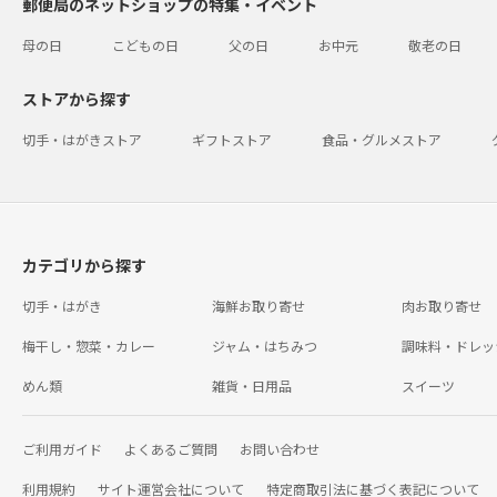
郵便局のネットショップの特集・イベント
母の日
こどもの日
父の日
お中元
敬老の日
ストアから探す
切手・はがきストア
ギフトストア
食品・グルメストア
カテゴリから探す
切手・はがき
海鮮お取り寄せ
肉お取り寄せ
梅干し・惣菜・カレー
ジャム・はちみつ
調味料・ドレッ
めん類
雑貨・日用品
スイーツ
ご利用ガイド
よくあるご質問
お問い合わせ
利用規約
サイト運営会社について
特定商取引法に基づく表記について