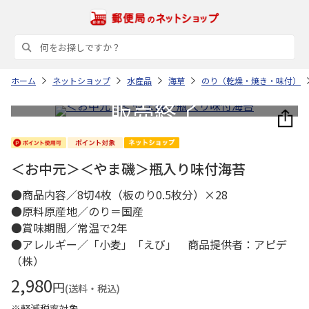
ホーム
ネットショップ
水産品
海草
のり（乾燥・焼き・味付）
＜お中元＞＜やま磯＞瓶入り味付海苔
●商品内容／8切4枚（板のり0.5枚分）×28
●原料原産地／のり＝国産
●賞味期間／常温で2年
●アレルギー／「小麦」「えび」 商品提供者：アピデ
（株）
2,980
円
(送料・税込)
※軽減税率対象