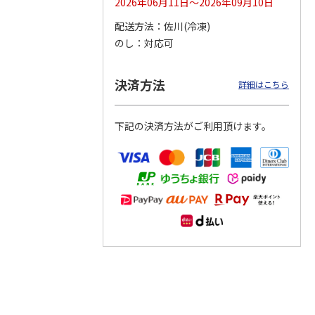
2026年06月11日～2026年09月10日
配送方法
佐川(冷凍)
つぶら
【グリーティング切
【グリーティング切
【のり式】110円普
のし
対応可
ーズ
手】ハッピーグリー
手】グリーティング
通切手・千鳥（1シ
ティング（110円）
（シンプル）（110
ート100枚）
1）
5.0
（2）
円
4.8
…
（11）
4.6
（7）
決済方法
1,100円
5,500円
11,000円
詳細はこちら
(送料別)
(送料別)
(送料別)
下記の決済方法がご利用頂けます。