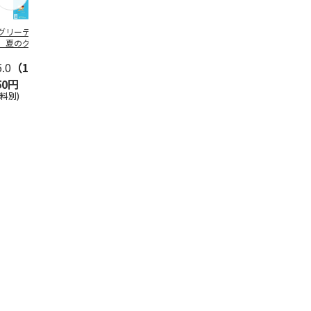
グリーティング切
【グリーティング切
レターパックプラス
＜お中元＞新
】夏のグリーティ
手】夏のグリーティ
（600円）（20部セ
なオールスタ
グ（85円）
ング（110円）
ット）
5.0
（10）
5.0
（17）
4.8
（24）
4.8
（19
50円
1,100円
12,000円
3,780円
送料別)
(送料別)
(送料別)
(送料・税込)