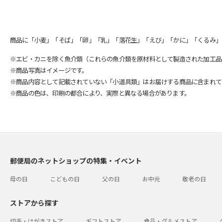
商品に「小麦」「そば」「卵」「乳」「落花生」「えび」「かに」「くるみ」
※エビ・カニを除く魚介類（これらの魚介類を原材料として製造された加工品
※商品写真はイメージです。
※商品内容として記載されていない「小道具類」はお届けする商品に含まれて
※商品の色は、印刷の都合により、実際と異なる場合があります。
郵便局のネットショップの特集・イベント
母の日
こどもの日
父の日
お中元
敬老の日
ストアから探す
切手・はがきストア
ギフトストア
食品・グルメストア