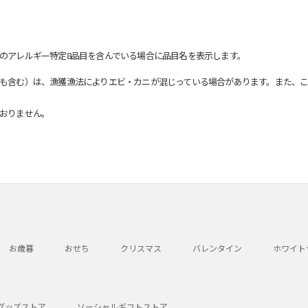
のアレルギー特定8品目を含んでいる場合に品目名を表示します。
も含む）は、漁獲漁法によりエビ・カニが混じっている場合があります。また、こ
おりません。
お歳暮
おせち
クリスマス
バレンタイン
ホワイト
グッズストア
ソーシャルギフトストア