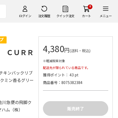
0
ログイン
注文履歴
クイック注文
カート
メニュー
4,380
円
 ＣＵＲＲ
(送料・税込)
※軽減税率対象
配送先が限られている商品です。
、チキンバックリブ
獲得ポイント： 43 pt
、クミン香るグリー
商品番号
8075382384
佐川急便の飛脚ク
マハム（株）