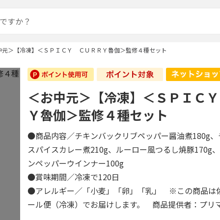
中元＞【冷凍】＜ＳＰＩＣＹ ＣＵＲＲＹ魯伽＞監修４種セット
＜お中元＞【冷凍】＜ＳＰＩＣＹ
Ｙ魯伽＞監修４種セット
●商品内容／チキンバックリブペッパー醤油煮180g
スパイスカレー煮210g、ルーロー風つるし焼豚170g
ンペッパーウインナー100g
●賞味期間／冷凍で120日
●アレルギー／「小麦」「卵」「乳」 ※この商品は
ール便（冷凍）でお届けします。 商品提供者：プリ