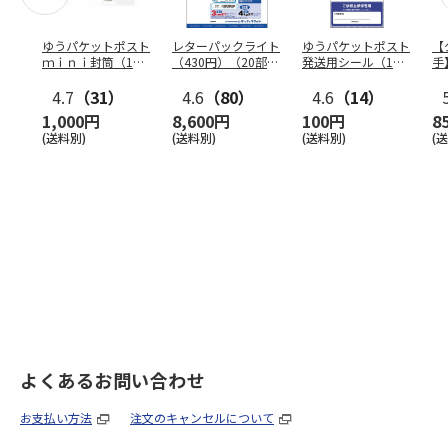
ゆうパケットポスト
レターパックライト
ゆうパケットポスト
【
ｍｉｎｉ封筒（1個
（430円）（20部セ
発送用シール（1個
手
（50枚）セット）
ット）
（20枚）セット）
ン
4.7
（31）
4.6
（80）
4.6
（14）
1,000円
8,600円
100円
8
(送料別)
(送料別)
(送料別)
(
よくあるお問い合わせ
お支払い方法
注文のキャンセルについて