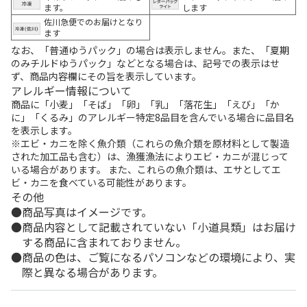
ます。
します
佐川急便でのお届けとなり
ます
なお、「普通ゆうパック」の場合は表示しません。また、「夏期
のみチルドゆうパック」などとなる場合は、記号での表示はせ
ず、商品内容欄にその旨を表示しています。
アレルギー情報について
商品に「小麦」「そば」「卵」「乳」「落花生」「えび」「か
に」「くるみ」のアレルギー特定8品目を含んでいる場合に品目名
を表示します。
※エビ・カニを除く魚介類（これらの魚介類を原材料として製造
された加工品も含む）は、漁獲漁法によりエビ・カニが混じって
いる場合があります。 また、これらの魚介類は、エサとしてエ
ビ・カニを食べている可能性があります。
その他
商品写真はイメージです。
商品内容として記載されていない「小道具類」はお届け
する商品に含まれておりません。
商品の色は、ご覧になるパソコンなどの環境により、実
際と異なる場合があります。