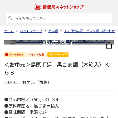
ホーム
ネットショップ
めん類
その他めん類・パスタ類・詰合わせ
＜お中元＞島原手延 黒ごま麺（木箱入）Ｋ
ＧＢ
2026年 お中元（信越）
●商品内容／（50g×4）×4
●原料原産地／黒ごま＝輸入
●賞味期間／常温で1年