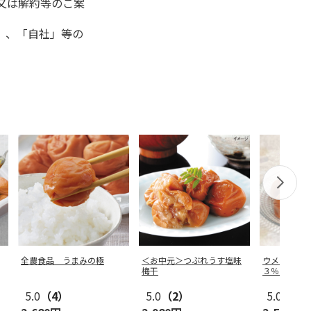
又は解約等のご案
」、「自社」等の
全農食品 うまみの極
＜お中元＞つぶれうす塩味
ウメタ 紀
梅干
３％はちみ
5.0
（4）
5.0
（2）
5.0
（1）