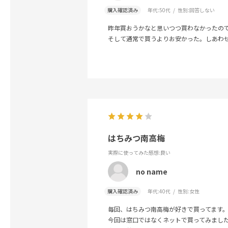
購入確認済み
年代:
50代
性別:
回答しない
昨年買おうかなと思いつつ買わなかったの
そして通常で買うよりお安かった。しあわ
はちみつ南高梅
実際に使ってみた感想
:良い
no name
購入確認済み
年代:
40代
性別:
女性
毎回、はちみつ南高梅が好きで買ってます
今回は窓口ではなくネットで買ってみまし