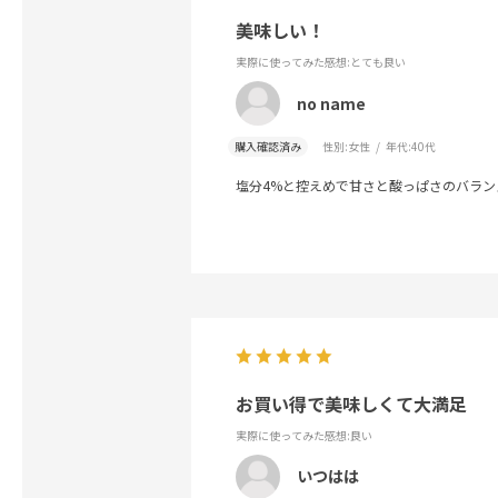
美味しい！
実際に使ってみた感想
:とても良い
no name
購入確認済み
性別:
女性
年代:
40代
塩分4%と控えめで甘さと酸っぱさのバラ
お買い得で美味しくて大満足
実際に使ってみた感想
:良い
いつはは