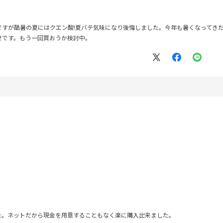
ですが酷暑の夏にはクエン酸!夏バテ気味になり後悔しました。今年も暑くなってき
せです。もう一回買おうか検討中。
。
た。ネットだから現金を用意することもなく楽に購入出来ました。