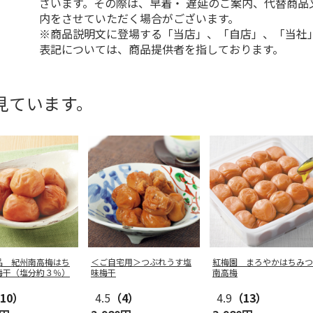
ざいます。その際は、早着・ 遅延のご案内、代替商品
内をさせていただく場合がございます。
※商品説明文に登場する「当店」、「自店」、「当社
表記については、商品提供者を指しております。
見ています。
品 紀州南高梅はち
＜ご自宅用＞つぶれうす塩
紅梅園 まろやかはちみつ
梅干（塩分約３％）
味梅干
南高梅
10）
4.5
（4）
4.9
（13）