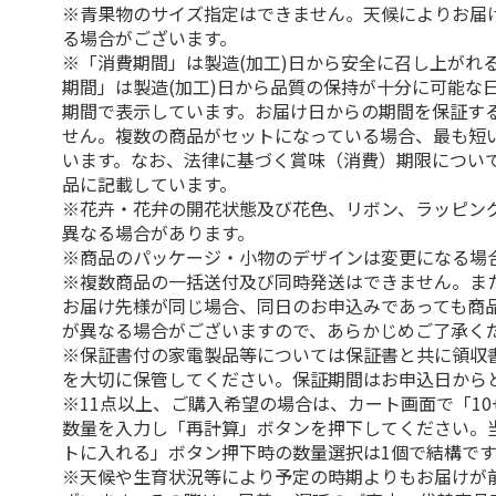
※青果物のサイズ指定はできません。天候によりお届
る場合がございます。
※「消費期間」は製造(加工)日から安全に召し上がれ
期間」は製造(加工)日から品質の保持が十分に可能な
期間で表示しています。お届け日からの期間を保証す
せん。複数の商品がセットになっている場合、最も短
います。なお、法律に基づく賞味（消費）期限につい
品に記載しています。
※花卉・花弁の開花状態及び花色、リボン、ラッピング
異なる場合があります。
※商品のパッケージ・小物のデザインは変更になる場
※複数商品の一括送付及び同時発送はできません。ま
お届け先様が同じ場合、同日のお申込みであっても商
が異なる場合がございますので、あらかじめご了承く
※保証書付の家電製品等については保証書と共に領収
を大切に保管してください。保証期間はお申込日から
※11点以上、ご購入希望の場合は、カート画面で「10
数量を入力し「再計算」ボタンを押下してください。
トに入れる」ボタン押下時の数量選択は1個で結構です
※天候や生育状況等により予定の時期よりもお届けが