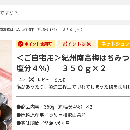
南高梅はちみつ漬梅干（約塩分４％） ３５０ｇ×２
＜ご自宅用＞紀州南高梅はちみつ
塩分４％） ３５０ｇ×２
4.5
（8）
レビューを見る
傷があったり、製造工程上で切れてしまった梅を使用
●商品内容／350g（約塩分4％）×2
●原料原産地／うめ＝和歌山県産
●賞味期間／常温で6ヵ月