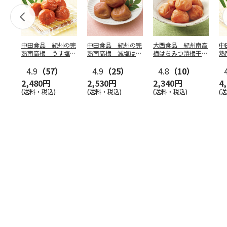
中田食品 紀州の完
中田食品 紀州の完
大西食品 紀州南高
中
熟南高梅 うす塩味
熟南高梅 減塩はち
梅はちみつ漬梅干
熟
梅干
みつ梅
（塩分約３％）
梅
4.9
（57）
4.9
（25）
4.8
（10）
2,480円
2,530円
2,340円
4
(送料・税込)
(送料・税込)
(送料・税込)
(