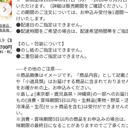
いただけます。（詳細は販売期間をご確認ください。
この期間のご注文については、お申込み受付後1週間～
けいたします。
●配達日のご指定はできません。
田食品 紀州の完
紅梅園 まろやかは
全農食品 うまみの
＜ご自宅用＞
●配達時間をご希望の場合は、配達希望時間帯をご指
南高梅 うす塩味
ちみつ南高梅
極
うす塩味梅干
干 ２箱
4.9
（34）
4.9
（13）
5.0
（4）
4.5
（4）
【のし・包装について】
,700円
3,980円
2,680円
2,980円
●のし紙のご指定はできません。
送料・税込)
(送料・税込)
(送料・税込)
(送料・税込)
●二重包装のご指定はできません。
----その他のご注意----
※商品画像はイメージです。「商品内容」として記載
や「小道具類」はお届けする商品に含まれておりませ
をお確かめの上、お申込みください。
※島しょ(東京都・鹿児島県・沖縄県)の一部へのお届
もの(消費・賞味期間5日以内)・生鮮品(果物・野菜・
冷凍品・生花(セット商品を含む)は受付ができません
い。
※消費・賞味期間5日以内の商品をお申込みの場合は
味期限の最終日になることがありますのでご了承くだ