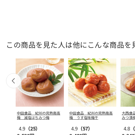
この商品を見た人は他にこんな商品を
中田食品 紀州の完熟南高
中田食品 紀州の完熟南高
大西食
梅 減塩はちみつ梅
梅 うす塩味梅干
みつ漬
4.9
（25）
4.9
（57）
4.8
（