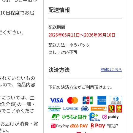
）
配送情報
10日程度でお届
つぶれ
中田食品 紀州の完
＜お中元＞つぶれう
中田食品 紀州の完
配送期間
定ください。
熟南高梅 うす塩味
す塩味梅干
熟南高梅 減塩はち
2026年06月11日～2026年09月10日
梅干 ４箱
みつ梅 ２箱
4.9
（40）
5.0
（2）
4.8
（25）
配送方法
ゆうパック
8,900円
2,980円
4,700円
のし
対応不可
(送料・税込)
(送料・税込)
(送料・税込)
決済方法
詳細はこちら
されていないもの
んので、商品内容
下記の決済方法がご利用頂けます。
けについては、生
活魚介類)の一部・
のでご了承くださ
、お届けが消費・賞
さい。