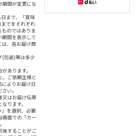
け期間が変更にな
る日まで、「賞味
日までをそれぞれ
るものではありま
い期間を表示して
ては、各お届け商
(包装)等は多少
合があります。
た、ご依頼主様と
品によりお届け日
ださい。
書又はお届け伝票
となります。
+」を選択、必要
当画面での「カー
。
前後することがご