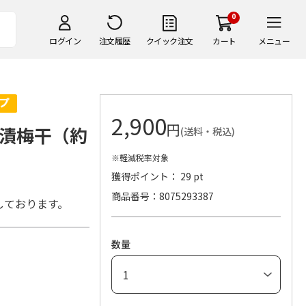
0
ログイン
注文履歴
クイック注文
カート
メニュー
2,900
円
漬梅干（約
(送料・税込)
※軽減税率対象
獲得ポイント： 29 pt
商品番号
8075293387
しております。
数量