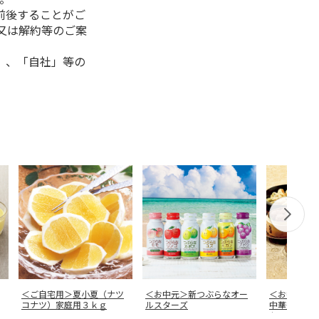
前後することがご
又は解約等のご案
」、「自社」等の
＜ご自宅用＞夏小夏（ナツ
＜お中元＞新つぶらなオー
＜お中元＞
コナツ）家庭用３ｋｇ
ルスターズ
中華街 状
セット ９