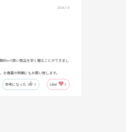
2026.7.9
料👀‼️良い商品を安く贈ることができまし
。お歳暮の時期にもお願い致します。
参考になった
0
Like!
0