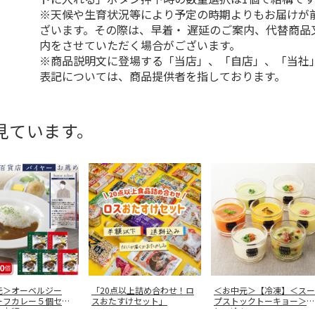
※天候や生育状況等により予定の時期よりもお届けが
ざいます。その際は、早着・ 遅延のご案内、代替商品
内をさせていただく場合がございます。
※商品説明文に登場する「当店」、「自店」、「当社
表記については、商品提供者を指しております。
見ています。
元＞オーベルジー
「20点以上詰め合わせ！ロ
＜お中元＞【冷凍】＜スー
ーフカレー５個セッ
スおたすけセット」
プストックトーキョー＞人
日本版
…
気の冷たい
…