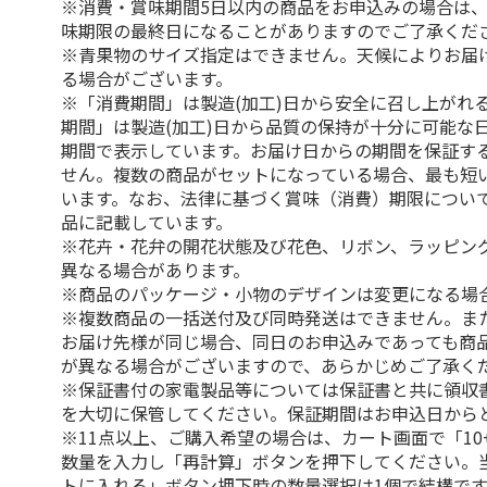
※消費・賞味期間5日以内の商品をお申込みの場合は
味期限の最終日になることがありますのでご了承くだ
※青果物のサイズ指定はできません。天候によりお届
る場合がございます。
※「消費期間」は製造(加工)日から安全に召し上がれ
期間」は製造(加工)日から品質の保持が十分に可能な
期間で表示しています。お届け日からの期間を保証す
せん。複数の商品がセットになっている場合、最も短
います。なお、法律に基づく賞味（消費）期限につい
品に記載しています。
※花卉・花弁の開花状態及び花色、リボン、ラッピング
異なる場合があります。
※商品のパッケージ・小物のデザインは変更になる場
※複数商品の一括送付及び同時発送はできません。ま
お届け先様が同じ場合、同日のお申込みであっても商
が異なる場合がございますので、あらかじめご了承く
※保証書付の家電製品等については保証書と共に領収
を大切に保管してください。保証期間はお申込日から
※11点以上、ご購入希望の場合は、カート画面で「10
数量を入力し「再計算」ボタンを押下してください。
トに入れる」ボタン押下時の数量選択は1個で結構です