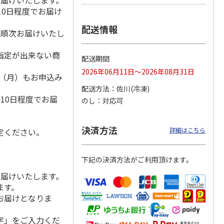
お届けいたします。
10日程度でお届け
配送情報
降順次お届けいたし
ーベル
＜お中元＞帝国ホテ
ぜいたくビーフカレ
宮崎黒毛和牛ビーフ
フカレ
ル 十勝牛・日向
ー Ｂ（６食）
カレー ４食
指定が出来ない商
配送期間
（東日
鶏・鹿児島黒豚カレ
ーセッ
5.0
（2）
…
3.3
（3）
4.8
（5）
2026年06月11日～2026年08月31日
1日（月）もお申込み
3,570円
2,980円
1,520円
）
配送方法
佐川(冷凍)
(送料・税込)
(送料・税込)
(送料・税込)
10日程度でお届
のし
対応可
決済方法
詳細はこちら
定ください。
下記の決済方法がご利用頂けます。
お届けいたします。
ます。
お届けとなりま
字」をご入力くだ