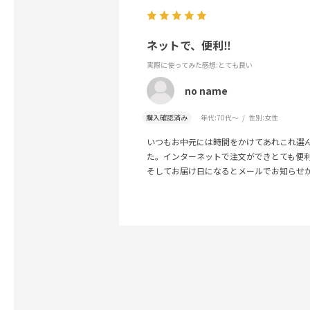
ネットで、便利‼️
実際に使ってみた感想
:とても良い
no name
購入確認済み
年代:
70代～
性別:
女性
いつもお中元には時間をかけてあれこれ選ん
た。インターネットで注文ができとても便
そしてお届け日になるとメールでお知らせ