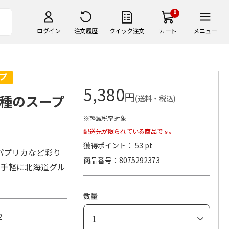
0
ログイン
注文履歴
クイック注文
カート
メニュー
5,380
円
種のスープ
(送料・税込)
※軽減税率対象
配送先が限られている商品です。
獲得ポイント： 53 pt
パプリカなど彩り
商品番号
8075292373
お手軽に北海道グル
数量
2