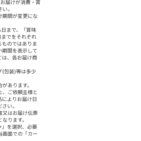
、お届けが消費・賞
さい。
け期間が変更にな
る日まで、「賞味
日までをそれぞれ
るものではありま
い期間を表示して
ては、各お届け商
(包装)等は多少
合があります。
た、ご依頼主様と
品によりお届け日
ださい。
書又はお届け伝票
となります。
+」を選択、必要
当画面での「カー
。