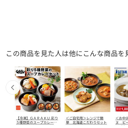
この商品を見た人は他にこんな商品を
【冷凍】ＧＡＲＡＫＵ 彩り
＜ご自宅用＞レンジで簡
＜お中
５種野菜のスープカレーセ
単 北海道こだわりセット
ヌ ビ
ット
ト（東