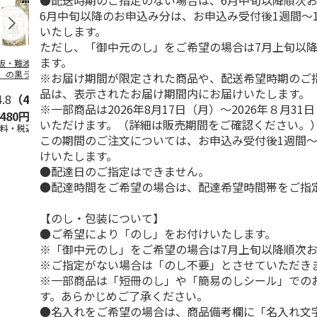
●配送時期のご指定のない場合は、6月中旬以降順次
6月中旬以降のお申込み分は、お申込み受付後1週間～
いたします。
ただし、「御中元のし」をご希望の場合は7月上旬以
ます。
阪・難波 「自由
牛たんカレー ３食
レトルト屋さんのビ
＜お中元＞オ
」の黒ラベルカレ
ーフカレー甘口 Ａ
ジーヌ ビー
※お届け期間が限定された商品や、配送希望時期のご
 Ａ（３食）
（４食）
ー５個セット
品は、表示されたお届け期間内にお届けいたします。
4.8
（4）
4.5
（2）
4.2
（5）
本版
5.0
…
（1）
※一部商品は2026年8月17日（月）～2026年８月3
,480円
1,500円
1,000円
6,060円
いただけます。（詳細は販売期間をご確認ください。
送料・税込)
(送料・税込)
(送料・税込)
(送料・税込)
この期間のご注文については、お申込み受付後1週間～
けいたします。
●配達日のご指定はできません。
●配達時間をご希望の場合は、配達希望時間帯をご指
【のし・包装について】
●ご希望により「のし」をお付けいたします。
※「御中元のし」をご希望の場合は7月上旬以降順次
※ご指定がない場合は「のし不要」とさせていただき
※一部商品は「短冊のし」や「簡易のしシール」での
す。あらかじめご了承ください。
●名入れをご希望の場合は、商品備考欄に「名入れ文