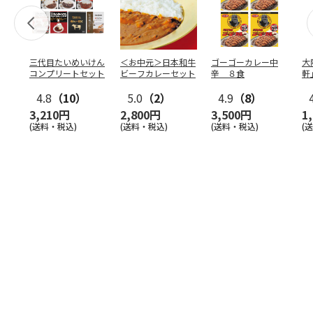
三代目たいめいけん
＜お中元＞日本和牛
ゴーゴーカレー中
大
コンプリートセット
ビーフカレーセット
辛 ８食
軒
ー
4.8
（10）
5.0
（2）
4.9
（8）
3,210円
2,800円
3,500円
1
(送料・税込)
(送料・税込)
(送料・税込)
(