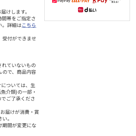
お届けします。
時間帯をご指定さ
い。詳細は
こちら
、受付ができませ
されていないもの
んので、商品内容
けについては、生
活魚介類)の一部・
のでご了承くださ
、お届けが消費・賞
さい。
け期間が変更にな