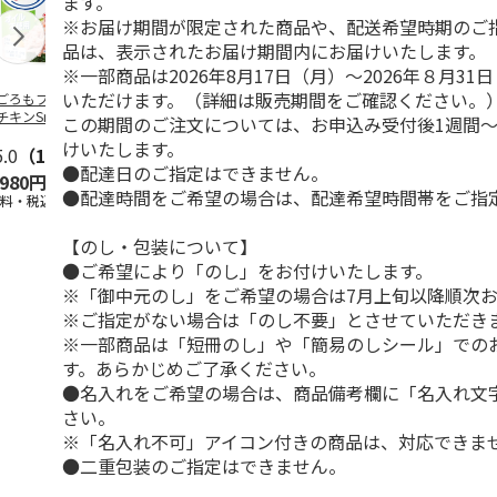
ます。
※お届け期間が限定された商品や、配送希望時期のご
品は、表示されたお届け期間内にお届けいたします。
※一部商品は2026年8月17日（月）～2026年８月3
いただけます。（詳細は販売期間をご確認ください。
ごろもフーズ シ
＜お中元＞＜大和養
＜お中元＞うなぎ蒲
＜お中元＞＜
チキンSmileプチ
魚＞浜名湖うなぎ蒲
焼詰合せ
魚＞浜名湖う
この期間のご注文については、お申込み受付後1週間～
イル不使用25
…
焼２本
焼４本
けいたします。
5.0
（1）
5.0
（4）
5.0
（1）
●配達日のご指定はできません。
,980円
6,300円
5,400円
11,800円
●配達時間をご希望の場合は、配達希望時間帯をご指
送料・税込)
(送料・税込)
(送料・税込)
(送料・税込)
【のし・包装について】
●ご希望により「のし」をお付けいたします。
※「御中元のし」をご希望の場合は7月上旬以降順次
※ご指定がない場合は「のし不要」とさせていただき
※一部商品は「短冊のし」や「簡易のしシール」での
す。あらかじめご了承ください。
●名入れをご希望の場合は、商品備考欄に「名入れ文
さい。
※「名入れ不可」アイコン付きの商品は、対応できま
●二重包装のご指定はできません。