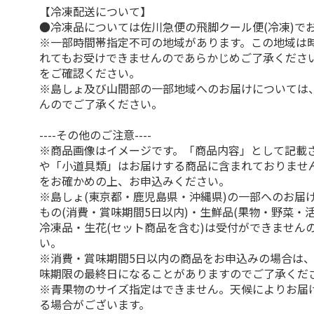
【冷凍配送について】
●冷凍品については佐川急便の飛脚クール便(冷凍)で
※一部時間帯指定不可の地域があります。この地域は
れてもお受けできませんのであらかじめご了承くださ
をご確認ください。
※島しょ及び山間部の一部地域へのお届けについては
んのでご了承ください。
----その他のご注意----
※商品画像はイメージです。「商品内容」として記載
や「小道具類」はお届けする商品に含まれておりませ
をお確かめの上、お申込みください。
※島しょ(東京都・鹿児島県・沖縄県)の一部へのお届
もの(消費・賞味期間5日以内)・生鮮品(果物・野菜・
冷凍品・生花(セット商品を含む)は受付ができません
い。
※消費・賞味期間5日以内の商品をお申込みの場合は
味期限の最終日になることがありますのでご了承くだ
※青果物のサイズ指定はできません。天候によりお届
る場合がございます。