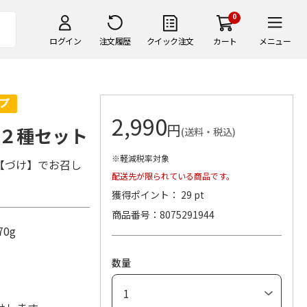
0
ログイン
注文履歴
クイック注文
カート
メニュー
2,990
円
２種セット
(送料・税込)
※軽減税率対象
【づけ】でお召し
配送先が限られている商品です。
獲得ポイント： 29 pt
商品番号
8075291944
0g
数量