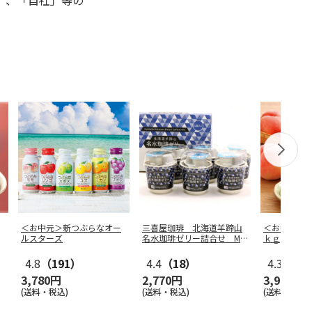
」、「自社」等の
＜お中元＞新つぶらなオー
三喜屋珈琲 北海道羊蹄山
＜お中元＞
ルスターズ
名水珈琲ゼリー詰合せ MC
ｋｇ
J-AE
4.8
（191）
4.4
（18）
4.3
（3）
3,780円
2,770円
3,980円
(送料・税込)
(送料・税込)
(送料・税込)