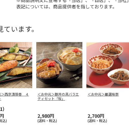
※商品説明文に登場する「当店」、「自店」、「当社
表記については、商品提供者を指しております。
見ています。
元＞西京漬笹巻 ４
＜お中元＞豚丼の具バラエ
＜お中元＞厳選味祭
ト
ティセット「桜」
1）
0円
2,980円
2,700円
税込)
(送料・税込)
(送料・税込)