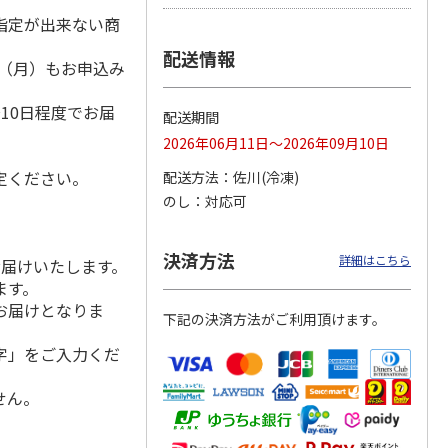
指定が出来ない商
配送情報
1日（月）もお申込み
）
大和養
＜お中元＞レンジで
呼子朝市ひもの詰合
＜お中元＞愛知三河
なぎ蒲
簡単焼魚 ５切セッ
せ
産 うなぎ蒲焼ギフ
10日程度でお届
配送期間
ト
ト
5.0
（1）
4.5
（8）
5.0
（1）
2026年06月11日～2026年09月10日
3,780円
3,300円
5,800円
定ください。
配送方法
佐川(冷凍)
(送料・税込)
(送料・税込)
(送料・税込)
のし
対応可
決済方法
詳細はこちら
お届けいたします。
ます。
お届けとなりま
下記の決済方法がご利用頂けます。
字」をご入力くだ
せん。