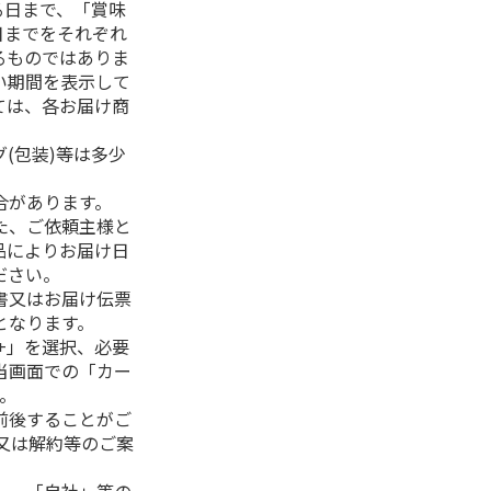
る日まで、「賞味
日までをそれぞれ
るものではありま
い期間を表示して
ては、各お届け商
(包装)等は多少
合があります。
た、ご依頼主様と
品によりお届け日
ださい。
書又はお届け伝票
となります。
+」を選択、必要
当画面での「カー
。
前後することがご
又は解約等のご案