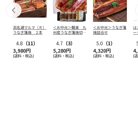
浜名湖マルマ（Ｒ）
＜お中元＞鰻楽 九
＜お中元＞うなぎ蒲
は
うなぎ蒲焼 ２本
州産うなぎ蒲焼切り
焼詰合せ
ー
身（東日本版）
オ
4.8
（11）
4.7
（3）
5.0
（1）
3,980円
5,280円
4,320円
4
(送料・税込)
(送料・税込)
(送料・税込)
(