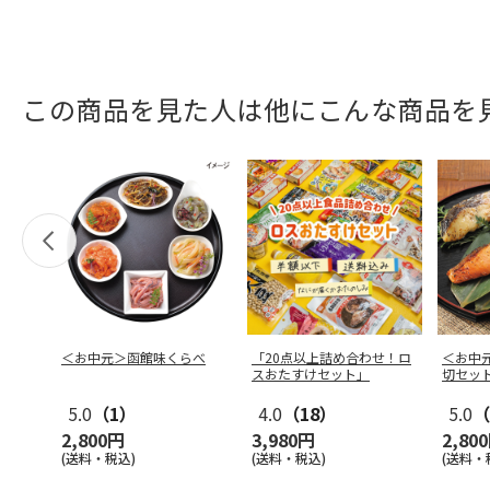
この商品を見た人は他にこんな商品を
＜お中元＞函館味くらべ
「20点以上詰め合わせ！ロ
＜お中
スおたすけセット」
切セッ
5.0
（1）
4.0
（18）
5.0
（
2,800円
3,980円
2,80
(送料・税込)
(送料・税込)
(送料・