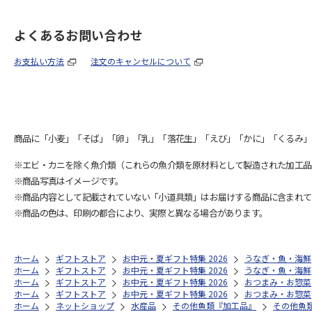
よくあるお問い合わせ
お支払い方法
注文のキャンセルについて
商品に「小麦」「そば」「卵」「乳」「落花生」「えび」「かに」「くるみ」
※エビ・カニを除く魚介類（これらの魚介類を原材料として製造された加工品
※商品写真はイメージです。
※商品内容として記載されていない「小道具類」はお届けする商品に含まれて
※商品の色は、印刷の都合により、実際と異なる場合があります。
ホーム
ギフトストア
お中元・夏ギフト特集 2026
うなぎ・魚・海鮮
ホーム
ギフトストア
お中元・夏ギフト特集 2026
うなぎ・魚・海鮮
ホーム
ギフトストア
お中元・夏ギフト特集 2026
おつまみ・お惣菜
ホーム
ギフトストア
お中元・夏ギフト特集 2026
おつまみ・お惣菜
ホーム
ネットショップ
水産品
その他魚類『加工品』
その他魚