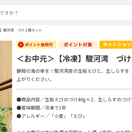
】駿河湾 づけ２種セット
＜お中元＞【冷凍】駿河湾 づけ
静岡の海の幸を！駿河湾産の生桜えびと、生しらすを
上がりください。
●商品内容／生桜えびのづけ40g×2、生しらすのづけ7
●賞味期間／冷凍で1年
●アレルギー／「小麦」「えび」