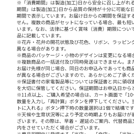
※「消費期間」は製造(加工)日から安全に召し上がれ
期間」は製造(加工)日から品質の保持が十分に可能な
期間で表示しています。お届け日からの期間を保証す
せん。複数の商品がセットになっている場合、最も短
います。なお、法律に基づく賞味（消費）期限につい
品に記載しています。
※花卉・花弁の開花状態及び花色、リボン、ラッピング
異なる場合があります。
※商品のパッケージ・小物のデザインは変更になる場
※複数商品の一括送付及び同時発送はできません。ま
お届け先様が同じ場合、同日のお申込みであっても商
が異なる場合がございますので、あらかじめご了承く
※保証書付の家電製品等については保証書と共に領収
を大切に保管してください。保証期間はお申込日から
※11点以上、ご購入希望の場合は、カート画面で「10
数量を入力し「再計算」ボタンを押下してください。
トに入れる」ボタン押下時の数量選択は1個で結構です
※天候や生育状況等により予定の時期よりもお届けが
ざいます。その際は、早着・ 遅延のご案内、代替商品
内をさせていただく場合がございます。