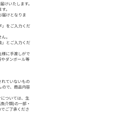
お届けいたします。
ます。
お届けとなりま
字」をご入力くだ
せん。
装」とご入力くだ
先様に手渡しがで
袋やダンボール等
されていないもの
んので、商品内容
けについては、生
活魚介類)の一部・
のでご了承くださ