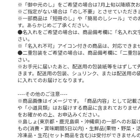
※「御中元のし」をご希望の場合は7月上旬以降順次
※ご指定がない場合は「のし不要」とさせていただき
※一部商品は「短冊のし」や「簡易のしシール」での
す。あらかじめご了承ください。
●名入れをご希望の場合は、商品備考欄に「名入れ文
さい。
※「名入れ不可」アイコン付きの商品は、対応できま
●二重包装をご希望の場合は、商品備考欄に「二重包
さい。
※お手元に届いたあと、配送用の包装紙等をはずして
きます。配送用の包装、シュリンク、または配送用の
に入れてのお届けとなります。
----その他のご注意----
※商品画像はイメージです。「商品内容」として記載
や「小道具類」はお届けする商品に含まれておりませ
をお確かめの上、お申込みください。
※島しょ(東京都・鹿児島県・沖縄県)の一部へのお届
もの(消費・賞味期間5日以内)・生鮮品(果物・野菜・
冷凍品・生花(セット商品を含む)は受付ができません