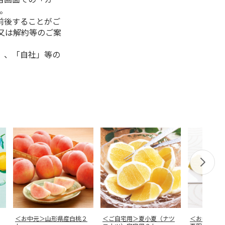
。
前後することがご
又は解約等のご案
」、「自社」等の
＜お中元＞山形県産白桃２
＜ご自宅用＞夏小夏（ナツ
＜お中元＞