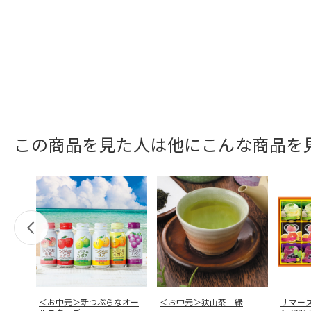
この商品を見た人は他にこんな商品を
＜お中元＞新つぶらなオー
＜お中元＞狭山茶 緑
サマー