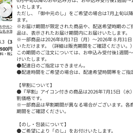
6月中旬以降のお申込み分は、お申込み受付後1週間～
いたします。
ただし、「御中元のし」をご希望の場合は7月上旬以
ます。
※お届け期間が限定された商品や、配送希望時期のご
お中元＞北海道羊
＜お中元＞＜ひとと
＜お中元＞＜銀座千
バンホーテン
山名水珈琲ゼリー
え＞３層デザートジ
疋屋＞銀座ゼリー９
コレートシロ
品は、表示されたお届け期間内にお届けいたします。
個
ュレパフェ～国産フ
個
ーション」
※一部商品は2026年8月17日（月）～2026年８月3
4.3
（3）
ルー
4.7
…
（10）
5.0
（5）
30g×21
…
いただけます。（詳細は販売期間をご確認ください。
,980円
2,980円
3,240円
4,980円
この期間のご注文については、お申込み受付後1週間～
送料・税込)
(送料・税込)
(送料・税込)
(送料・税込)
けいたします。
●配達日のご指定はできません。
●配達時間をご希望の場合は、配達希望時間帯をご指
【早割について】
●『早割』アイコン付きの商品は2026年7月15日（
割価格です。
※一部商品は早割期間が異なる場合がございます。各
期間をご確認ください。
【のし・包装について】
●ご希望により「のし」をお付けいたします。