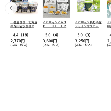
三喜屋珈琲 北海道
＜お中元＞＜ＡＮ
＜お中元＞長野県産
＜
羊蹄山名水珈琲ゼリ
Ｄ ＴＨＥ ＦＲＩ
シャインマスカット
蹄
ー詰合せ MCJ-AE
ＥＴ＞ドライフリッ
のゼリー
７
4.4
（18）
ト５種
5.0
（4）
…
5.0
（3）
2,770円
3,600円
3,250円
2
(送料・税込)
(送料・税込)
(送料・税込)
(