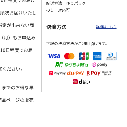
10日程度でお届け
配送方法
ゆうパック
のし
対応可
降順次お届けいたし
指定が出来ない商
「チョ
＜沼津深海プリン工
【冷凍】三國シェフ
＜お中元＞＜ねんり
決済方法
詳細はこちら
ップポ
房＞プレーン・深海
推奨 2種のブリュレ
ん家＞夏限定 ひと
プリンセット
6個セット(クレー
…
くちバーム詰合せ
1日（月）もお申込み
5.0
（4）
４種
…
）
下記の決済方法がご利用頂けます。
3,900円
4,320円
3,980円
10日程度でお届
(送料・税込)
(送料・税込)
(送料・税込)
定ください。
水）までのお得な早
商品ページの販売