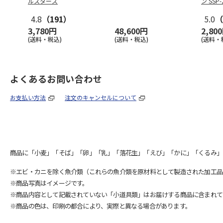
ルスターズ
ン SSP-
4.8
（191）
5.0
（
3,780円
48,600円
2,80
(送料・税込)
(送料・税込)
(送料・
よくあるお問い合わせ
お支払い方法
注文のキャンセルについて
商品に「小麦」「そば」「卵」「乳」「落花生」「えび」「かに」「くるみ」
※エビ・カニを除く魚介類（これらの魚介類を原材料として製造された加工品
※商品写真はイメージです。
※商品内容として記載されていない「小道具類」はお届けする商品に含まれて
※商品の色は、印刷の都合により、実際と異なる場合があります。