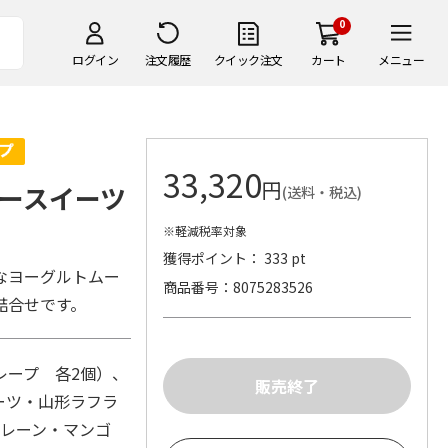
0
ログイン
注文履歴
クイック注文
カート
メニュー
33,320
円
ースイーツ
(送料・税込)
※軽減税率対象
獲得ポイント： 333 pt
なヨーグルトムー
商品番号
8075283526
詰合せです。
レープ 各2個）、
ーツ・山形ラフラ
プレーン・マンゴ