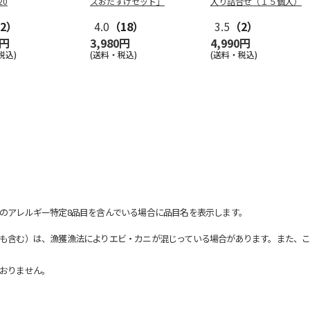
20
スおたすけセット」
入り詰合せ（１５個入）
2）
4.0
（18）
3.5
（2）
0円
3,980円
4,990円
税込)
(送料・税込)
(送料・税込)
のアレルギー特定8品目を含んでいる場合に品目名を表示します。
も含む）は、漁獲漁法によりエビ・カニが混じっている場合があります。また、こ
おりません。