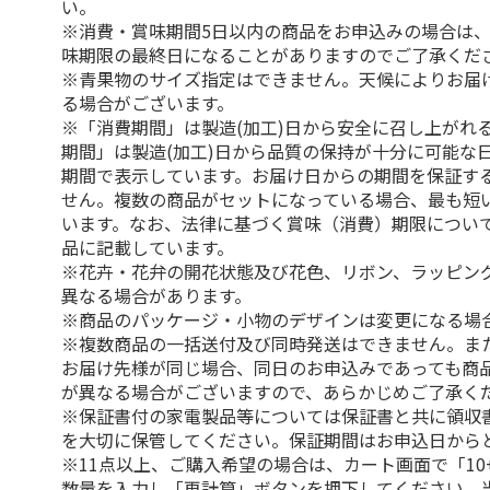
い。
※消費・賞味期間5日以内の商品をお申込みの場合は
味期限の最終日になることがありますのでご了承くだ
※青果物のサイズ指定はできません。天候によりお届
る場合がございます。
※「消費期間」は製造(加工)日から安全に召し上がれ
期間」は製造(加工)日から品質の保持が十分に可能な
期間で表示しています。お届け日からの期間を保証す
せん。複数の商品がセットになっている場合、最も短
います。なお、法律に基づく賞味（消費）期限につい
品に記載しています。
※花卉・花弁の開花状態及び花色、リボン、ラッピング
異なる場合があります。
※商品のパッケージ・小物のデザインは変更になる場
※複数商品の一括送付及び同時発送はできません。ま
お届け先様が同じ場合、同日のお申込みであっても商
が異なる場合がございますので、あらかじめご了承く
※保証書付の家電製品等については保証書と共に領収
を大切に保管してください。保証期間はお申込日から
※11点以上、ご購入希望の場合は、カート画面で「10
数量を入力し「再計算」ボタンを押下してください。