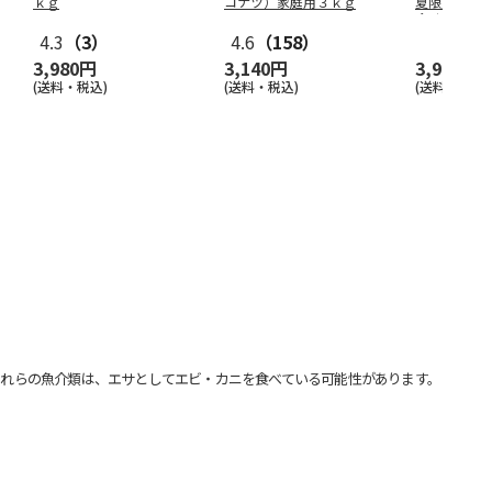
ｋｇ
コナツ）家庭用３ｋｇ
夏限定 ひ
合せ ４種
4.3
（3）
4.6
（158）
3,980円
3,140円
3,980円
(送料・税込)
(送料・税込)
(送料・税込)
れらの魚介類は、エサとしてエビ・カニを食べている可能性があります。