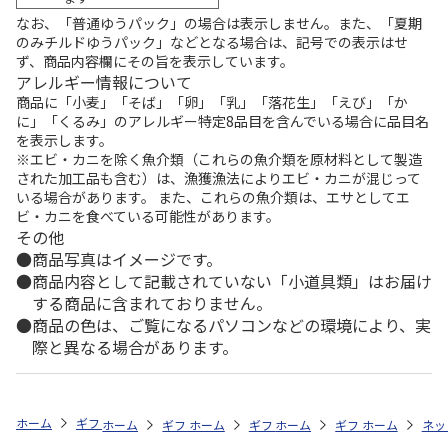
なお、「普通ゆうパック」の場合は表示しません。また、「夏期
のみチルドゆうパック」などとなる場合は、記号での表示はせ
ず、商品内容欄にその旨を表示しています。
アレルギー情報について
商品に「小麦」「そば」「卵」「乳」「落花生」「えび」「か
に」「くるみ」のアレルギー特定8品目を含んでいる場合に品目名
を表示します。
※エビ・カニを除く魚介類（これらの魚介類を原材料として製造
された加工品も含む）は、漁獲漁法によりエビ・カニが混じって
いる場合があります。 また、これらの魚介類は、エサとしてエ
ビ・カニを食べている可能性があります。
その他
商品写真はイメージです。
商品内容として記載されていない「小道具類」はお届け
する商品に含まれておりません。
商品の色は、ご覧になるパソコンなどの環境により、実
際と異なる場合があります。
ホーム
ギフトストア
お中元・夏ギフト特集 2026
おつまみ・お惣菜
ホーム
ギフトストア
ホーム
ギフトストア
お中元・夏ギフト特集 2026
ホーム
ギフトストア
お中元・夏ギフト特集
ホーム
ネッ
お
お