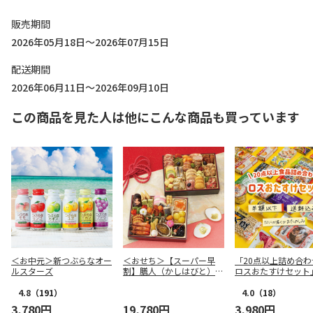
販売期間
2026年05月18日～2026年07月15日
配送期間
2026年06月11日～2026年09月10日
この商品を見た人は他にこんな商品も買っています
＜お中元＞新つぶらなオー
＜おせち＞【スーパー早
「20点以上詰め合わ
ルスターズ
割】膳人（かしはびと）
ロスおたすけセット
和洋中二段重
4.8
（191）
4.0
（18）
3,780円
19,780円
3,980円