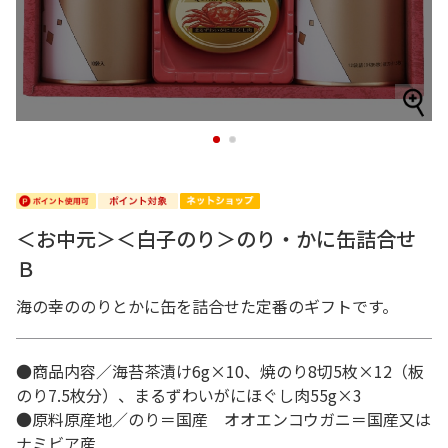
1
2
＜お中元＞＜白子のり＞のり・かに缶詰合せ
Ｂ
海の幸ののりとかに缶を詰合せた定番のギフトです。
●商品内容／海苔茶漬け6g×10、焼のり8切5枚×12（板
のり7.5枚分）、まるずわいがにほぐし肉55g×3
●原料原産地／のり＝国産 オオエンコウガニ＝国産又は
ナミビア産