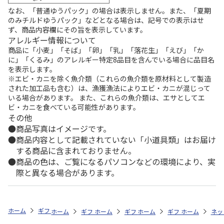
なお、「普通ゆうパック」の場合は表示しません。また、「夏期
のみチルドゆうパック」などとなる場合は、記号での表示はせ
ず、商品内容欄にその旨を表示しています。
アレルギー情報について
商品に「小麦」「そば」「卵」「乳」「落花生」「えび」「か
に」「くるみ」のアレルギー特定8品目を含んでいる場合に品目名
を表示します。
※エビ・カニを除く魚介類（これらの魚介類を原材料として製造
された加工品も含む）は、漁獲漁法によりエビ・カニが混じって
いる場合があります。 また、これらの魚介類は、エサとしてエ
ビ・カニを食べている可能性があります。
その他
商品写真はイメージです。
商品内容として記載されていない「小道具類」はお届け
する商品に含まれておりません。
商品の色は、ご覧になるパソコンなどの環境により、実
際と異なる場合があります。
ホーム
ギフトストア
お中元・夏ギフト特集 2026
うなぎ・魚・海鮮
ホーム
ギフトストア
ホーム
ギフトストア
お中元・夏ギフト特集 2026
ホーム
ギフトストア
お中元・夏ギフト特集
ホーム
ネッ
お
う