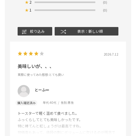
★
2
(0)
★
1
(0)
絞り込み
表示：新しい順
2026.7.12
美味しいが、、、
実際に使ってみた感想
:とても良い
とーふ∞
年代:
40代
性別:
男性
購入確認済み
トースターで軽く温めて食べました。
ふっくらしてとても美味しかったです。
特に棒てんと紅しょうがは最高ですね。
物価高もあって、値段の割にボリュームに欠けるのが残念で