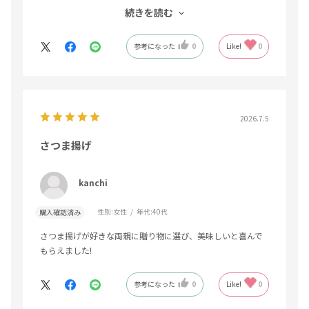
す。
続きを読む
日本郵便の送料努力よろしくお願いします。
参考になった
0
Like!
0
2026.7.5
さつま揚げ
kanchi
性別:
女性
年代:
40代
購入確認済み
さつま揚げが好きな両親に贈り物に選び、美味しいと喜んで
もらえました!
参考になった
0
Like!
0