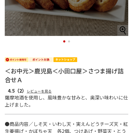
1
2
＜お中元＞鹿児島＜小田口屋＞さつま揚げ詰
合せＡ
4.5
（2）
レビューを見る
薩摩地酒を使用し、風味豊かな甘みと、奥深い味わいに仕
上げました。
●商品内容／しそ天・いわし天・実えんどうチーズ天・紅
生姜揚げ・かぼちゃ天 各2個、つけあげ・野菜天・とう