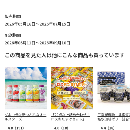
販売期間
2026年05月18日～2026年07月15日
配送期間
2026年06月11日～2026年09月10日
この商品を見た人は他にこんな商品も買っています
＜お中元＞新つぶらなオー
「20点以上詰め合わせ！
三喜屋珈琲 北海道
ルスターズ
ロスおたすけセット」
名水珈琲ゼリー詰合
CJ-AE
4.8
（191）
4.0
（18）
4.4
（18）