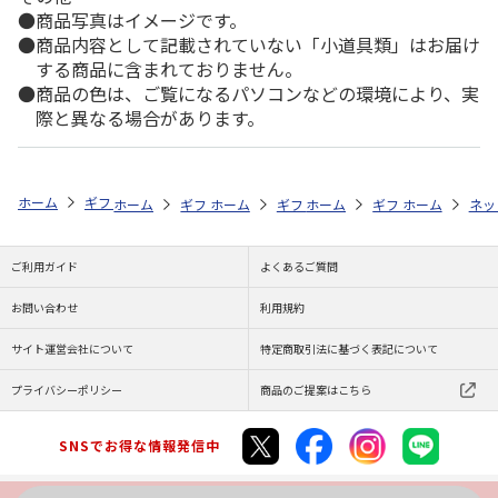
商品写真はイメージです。
商品内容として記載されていない「小道具類」はお届け
する商品に含まれておりません。
商品の色は、ご覧になるパソコンなどの環境により、実
際と異なる場合があります。
ホーム
ギフトストア
お中元・夏ギフト特集 2026
おつまみ・お惣菜
ホーム
ギフトストア
ホーム
ギフトストア
お中元・夏ギフト特集 2026
ホーム
ギフトストア
お中元・夏ギフト特集
ホーム
ネッ
お
お
ご利用ガイド
よくあるご質問
お問い合わせ
利用規約
サイト運営会社について
特定商取引法に基づく表記について
プライバシーポリシー
商品のご提案はこちら
SNSでお得な情報発信中