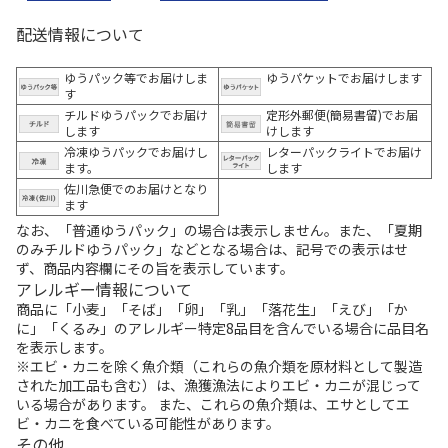
配送情報について
ゆうパック等でお届けしま
ゆうパケットでお届けします
す
チルドゆうパックでお届け
定形外郵便(簡易書留)でお届
します
けします
冷凍ゆうパックでお届けし
レターパックライトでお届け
ます。
します
佐川急便でのお届けとなり
ます
なお、「普通ゆうパック」の場合は表示しません。また、「夏期
のみチルドゆうパック」などとなる場合は、記号での表示はせ
ず、商品内容欄にその旨を表示しています。
アレルギー情報について
商品に「小麦」「そば」「卵」「乳」「落花生」「えび」「か
に」「くるみ」のアレルギー特定8品目を含んでいる場合に品目名
を表示します。
※エビ・カニを除く魚介類（これらの魚介類を原材料として製造
された加工品も含む）は、漁獲漁法によりエビ・カニが混じって
いる場合があります。 また、これらの魚介類は、エサとしてエ
ビ・カニを食べている可能性があります。
その他