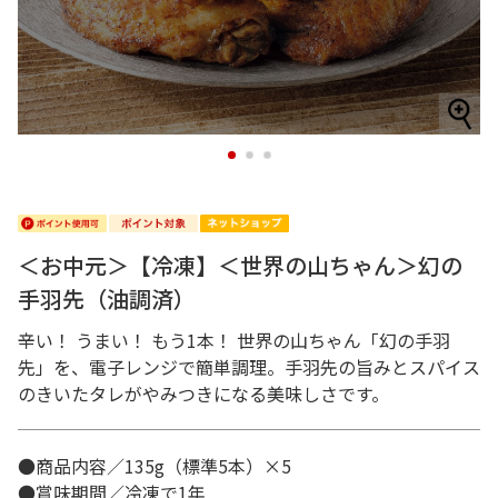
1
2
3
＜お中元＞【冷凍】＜世界の山ちゃん＞幻の
手羽先（油調済）
辛い！ うまい！ もう1本！ 世界の山ちゃん「幻の手羽
先」を、電子レンジで簡単調理。手羽先の旨みとスパイス
のきいたタレがやみつきになる美味しさです。
●商品内容／135g（標準5本）×5
●賞味期間／冷凍で1年