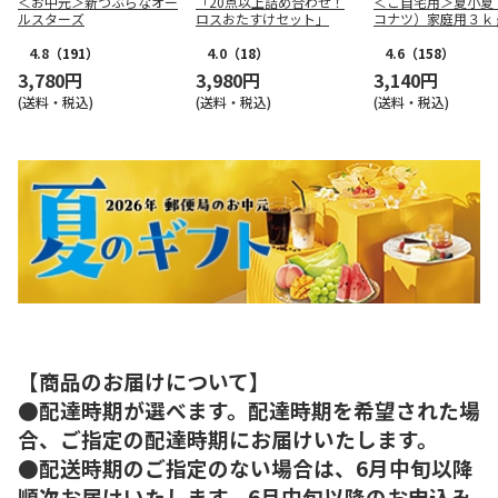
＜お中元＞新つぶらなオー
「20点以上詰め合わせ！
＜ご自宅用＞夏小夏
ルスターズ
ロスおたすけセット」
コナツ）家庭用３ｋ
4.8
（191）
4.0
（18）
4.6
（158）
3,780円
3,980円
3,140円
(送料・税込)
(送料・税込)
(送料・税込)
【商品のお届けについて】
●配達時期が選べます。配達時期を希望された場
合、ご指定の配達時期にお届けいたします。
●配送時期のご指定のない場合は、6月中旬以降
順次お届けいたします。6月中旬以降のお申込み