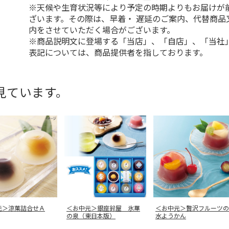
※天候や生育状況等により予定の時期よりもお届けが
ざいます。その際は、早着・ 遅延のご案内、代替商品
内をさせていただく場合がございます。
※商品説明文に登場する「当店」、「自店」、「当社
表記については、商品提供者を指しております。
見ています。
元＞涼菓詰合せＡ
＜お中元＞銀座鈴屋 氷華
＜お中元＞贅沢フルーツの
の泉（東日本版）
水ようかん