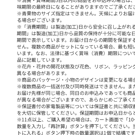
※消費・賞味期間5日以内の商品をお申込みの場合は
味期限の最終日になることがありますのでご了承くだ
※青果物のサイズ指定はできません。天候によりお届
る場合がございます。
※「消費期間」は製造(加工)日から安全に召し上がれ
期間」は製造(加工)日から品質の保持が十分に可能な
期間で表示しています。お届け日からの期間を保証す
せん。複数の商品がセットになっている場合、最も短
います。なお、法律に基づく賞味（消費）期限につい
品に記載しています。
※花卉・花弁の開花状態及び花色、リボン、ラッピング
異なる場合があります。
※商品のパッケージ・小物のデザインは変更になる場
※複数商品の一括送付及び同時発送はできません。ま
お届け先様が同じ場合、同日のお申込みであっても商
が異なる場合がございますので、あらかじめご了承く
※保証書付の家電製品等については保証書と共に領収
を大切に保管してください。保証期間はお申込日から
※11点以上、ご購入希望の場合は、カート画面で「10
数量を入力し「再計算」ボタンを押下してください。
トに入れる」ボタン押下時の数量選択は1個で結構です