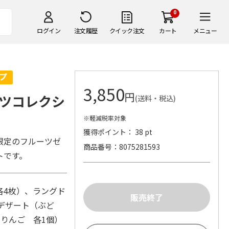
0
ログイン
注文履歴
クイック注文
カート
メニュー
3,850
円
ツコレクシ
(送料・税込)
※軽減税率対象
獲得ポイント： 38 pt
限定のフルーツゼ
商品番号
8075281593
トです。
各4枚）、ラングド
デザート（ぶど
りんご 各1個）