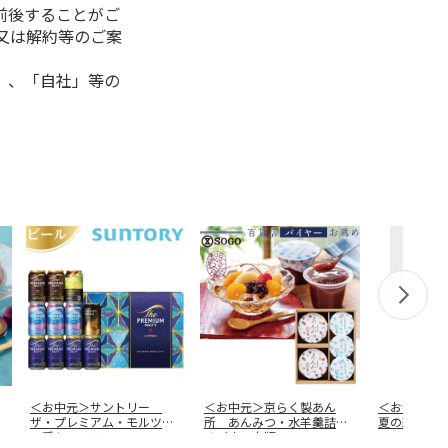
前後することがご
又は解約等のご案
」、「自社」等の
＜お中元＞サントリー
＜お中元＞京らく製あん
＜お中元＞
ザ・プレミアム・モルツ
所 あんみつ・水羊羹詰合
夏の彩り（
５種セットＡ
せ（東日本版
…