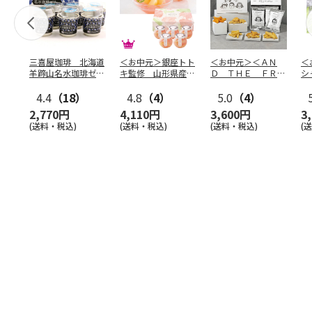
三喜屋珈琲 北海道
＜お中元＞銀座トト
＜お中元＞＜ＡＮ
＜
羊蹄山名水珈琲ゼリ
キ監修 山形県産白
Ｄ ＴＨＥ ＦＲＩ
シ
ー詰合せ MCJ-AE
桃のゼリー（東日本
ＥＴ＞ドライフリッ
の
4.4
（18）
版）
4.8
（4）
ト５種
5.0
（4）
…
2,770円
4,110円
3,600円
3
(送料・税込)
(送料・税込)
(送料・税込)
(