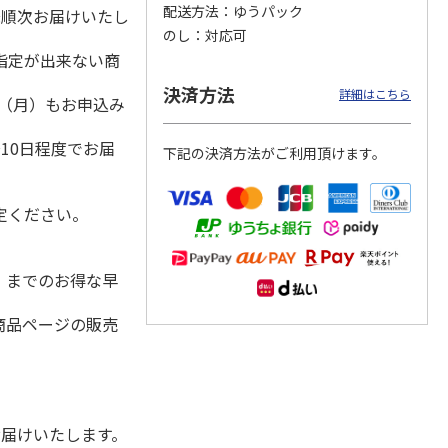
配送方法
ゆうパック
降順次お届けいたし
のし
対応可
指定が出来ない商
日本橋
＜お中元＞彩果の宝
＜お中元＞日本橋
＜お中元＞築地ちと
決済方法
詳細はこちら
1日（月）もお申込み
 フル
石 フルーツゼリー
千疋屋総本店 フル
せ ラムネゼリー
 ９個
コレクション（東日
ートジェリー ６個
（東日本版）
）
本版
5.0
…
（7）
入（
4.7
…
（3）
4.8
（4）
10日程度でお届
下記の決済方法がご利用頂けます。
3,570円
3,400円
2,670円
(送料・税込)
(送料・税込)
(送料・税込)
定ください。
水）までのお得な早
商品ページの販売
お届けいたします。