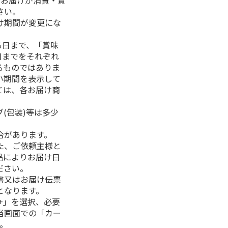
、お届けが消費・賞
さい。
け期間が変更にな
る日まで、「賞味
日までをそれぞれ
るものではありま
い期間を表示して
ては、各お届け商
(包装)等は多少
合があります。
た、ご依頼主様と
品によりお届け日
ださい。
書又はお届け伝票
となります。
+」を選択、必要
当画面での「カー
。