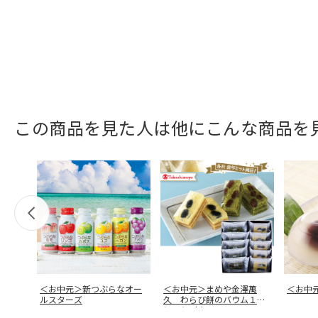
この商品を見た人は他にこんな商品を
＜お中元＞新つぶらなオー
＜お中元＞まめや金澤萬
＜お中
ルスターズ
久 わらび餅のバウム１０
個入り（東日
…