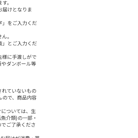
ます。
お届けとなりま
字」をご入力くだ
せん。
装」とご入力くだ
先様に手渡しがで
袋やダンボール等
されていないもの
んので、商品内容
けについては、生
活魚介類)の一部・
のでご了承くださ