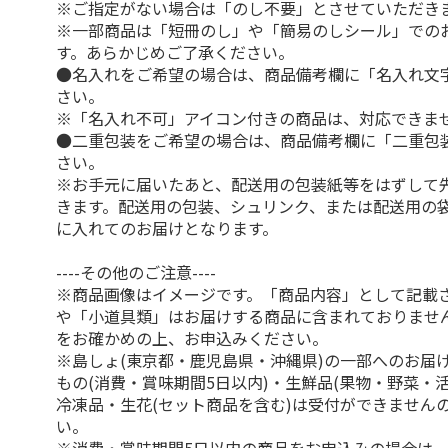
※ご指定がない場合は「のし不要」とさせていただき
※一部商品は「短冊のし」や「簡易のしシール」での
す。あらかじめご了承ください。
●名入れをご希望の場合は、商品備考欄に「名入れ文
さい。
※「名入れ不可」アイコン付きの商品は、対応できま
●二重包装をご希望の場合は、商品備考欄に「二重包
さい。
※お手元に届いたあと、配送用の包装紙等をはずして
きます。配送用の包装、シュリンク、または配送用の
に入れてのお届けとなります。
----その他のご注意----
※商品画像はイメージです。「商品内容」として記載
や「小道具類」はお届けする商品に含まれておりませ
をお確かめの上、お申込みください。
※島しょ(東京都・鹿児島県・沖縄県)の一部へのお届
もの(消費・賞味期間5日以内)・生鮮品(果物・野菜・
冷凍品・生花(セット商品を含む)は受付ができません
い。