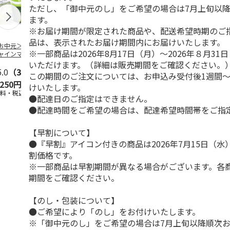
ただし、「御中元のし」をご希望の場合は7月上旬以
ます。
※お届け期間が限定された商品や、配送希望時期のご
品は、表示されたお届け期間内にお届けいたします。
お中元＞長野県産
＜お中元＞北海道羊
＜お中元＞＜ひとと
＜お中元＞
※一部商品は2026年8月17日（月）～2026年８月3
ャインマスカット
蹄山名水珈琲ゼリー
え＞３層デザートジ
千疋屋総本店
ゼリー
７個
ュレパフェ～国産フ
ートジェリー
いただけます。（詳細は販売期間をご確認ください。
5.0
（3）
4.3
（3）
ルー
4.7
…
（10）
入（
5.0
…
（3）
この期間のご注文については、お申込み受付後1週間～
,250円
2,980円
2,980円
4,500円
けいたします。
送料・税込)
(送料・税込)
(送料・税込)
(送料・税込)
●配達日のご指定はできません。
●配達時間をご希望の場合は、配達希望時間帯をご指
【早割について】
●『早割』アイコン付きの商品は2026年7月15日（
割価格です。
※一部商品は早割期間が異なる場合がございます。各
期間をご確認ください。
【のし・包装について】
●ご希望により「のし」をお付けいたします。
※「御中元のし」をご希望の場合は7月上旬以降順次