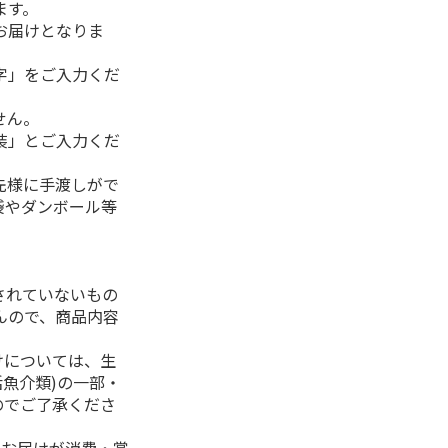
ます。
お届けとなりま
字」をご入力くだ
せん。
装」とご入力くだ
先様に手渡しがで
袋やダンボール等
されていないもの
んので、商品内容
けについては、生
活魚介類)の一部・
のでご了承くださ