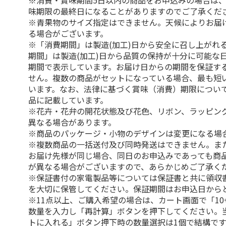
※消費・賞味期間5日以内の商品をお申込みの場合は
味期限の最終日になることがありますのでご了承くだ
※青果物のサイズ指定はできません。天候によりお届
る場合がございます。
※「消費期間」は製造(加工)日から安全に召し上がれ
期間」は製造(加工)日から品質の保持が十分に可能な
期間で表示しています。お届け日からの期間を保証す
せん。複数の商品がセットになっている場合、最も短
います。なお、法律に基づく賞味（消費）期限につい
品に記載しています。
※花卉・花弁の開花状態及び花色、リボン、ラッピング
異なる場合があります。
※商品のパッケージ・小物のデザインは変更になる場
※複数商品の一括送付及び同時発送はできません。ま
お届け先様が同じ場合、同日のお申込みであっても商
が異なる場合がございますので、あらかじめご了承く
※保証書付の家電製品等については保証書と共に領収
を大切に保管してください。保証期間はお申込日から
※11点以上、ご購入希望の場合は、カート画面で「10
数量を入力し「再計算」ボタンを押下してください。
トに入れる」ボタン押下時の数量選択は1個で結構です