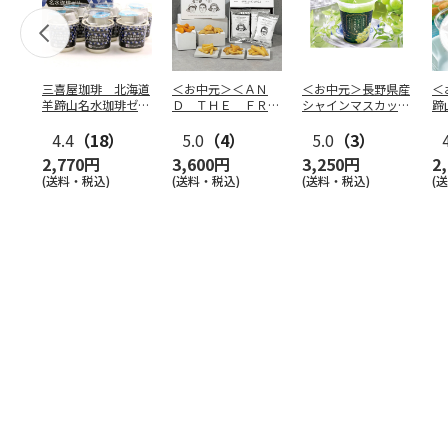
三喜屋珈琲 北海道
＜お中元＞＜ＡＮ
＜お中元＞長野県産
＜
羊蹄山名水珈琲ゼリ
Ｄ ＴＨＥ ＦＲＩ
シャインマスカット
蹄
ー詰合せ MCJ-AE
ＥＴ＞ドライフリッ
のゼリー
７
4.4
（18）
ト５種
5.0
（4）
…
5.0
（3）
2,770円
3,600円
3,250円
2
(送料・税込)
(送料・税込)
(送料・税込)
(