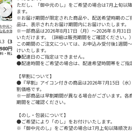
ただし、「御中元のし」をご希望の場合は7月上旬以
ます。
※お届け期間が限定された商品や、配送希望時期のご
品は、表示されたお届け期間内にお届けいたします。
お中元＞北海道羊
＜お中元＞＜ひとと
＜お中元＞＜銀座千
バンホーテン
※一部商品は2026年8月17日（月）～2026年８月3
山名水珈琲ゼリー
え＞３層デザートジ
疋屋＞銀座ゼリー９
コレートシロ
個
ュレパフェ～国産フ
個
ーション」
いただけます。（詳細は販売期間をご確認ください。
4.3
（3）
ルー
4.7
…
（10）
5.0
（5）
30g×21
…
この期間のご注文については、お申込み受付後1週間～
,980円
2,980円
3,240円
4,980円
けいたします。
送料・税込)
(送料・税込)
(送料・税込)
(送料・税込)
●配達日のご指定はできません。
●配達時間をご希望の場合は、配達希望時間帯をご指
【早割について】
●『早割』アイコン付きの商品は2026年7月15日（
割価格です。
※一部商品は早割期間が異なる場合がございます。各
期間をご確認ください。
【のし・包装について】
●ご希望により「のし」をお付けいたします。
※「御中元のし」をご希望の場合は7月上旬以降順次