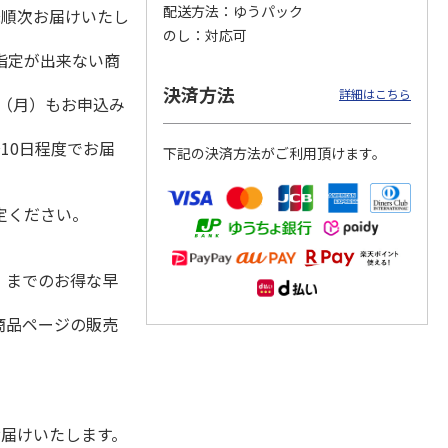
配送方法
ゆうパック
降順次お届けいたし
のし
対応可
指定が出来ない商
「チョ
＜沼津深海プリン工
【冷凍】三國シェフ
＜お中元＞＜ねんり
決済方法
詳細はこちら
1日（月）もお申込み
ップポ
房＞プレーン・深海
推奨 2種のブリュレ
ん家＞夏限定 ひと
プリンセット
6個セット(クレー
…
くちバーム詰合せ
）
5.0
（4）
４種
…
10日程度でお届
下記の決済方法がご利用頂けます。
3,900円
4,320円
3,980円
(送料・税込)
(送料・税込)
(送料・税込)
定ください。
水）までのお得な早
商品ページの販売
お届けいたします。