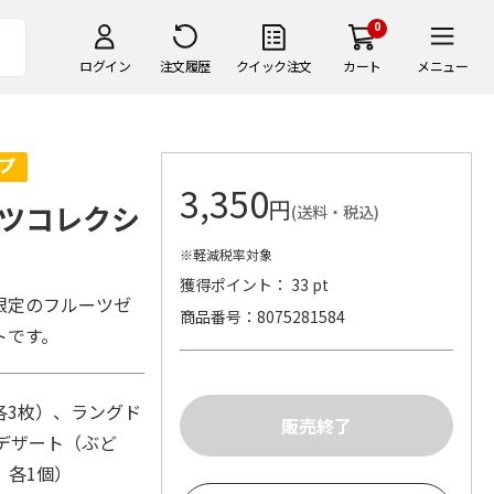
0
ログイン
注文履歴
クイック注文
カート
メニュー
3,350
円
ツコレクシ
(送料・税込)
※軽減税率対象
獲得ポイント： 33 pt
限定のフルーツゼ
商品番号
8075281584
トです。
各3枚）、ラングド
デザート（ぶど
 各1個）