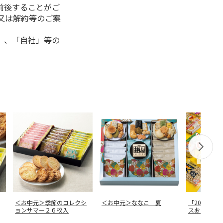
前後することがご
又は解約等のご案
」、「自社」等の
＜お中元＞季節のコレクシ
＜お中元＞ななこ 夏
「20点以上
ョンサマー２６枚入
スおたすけ