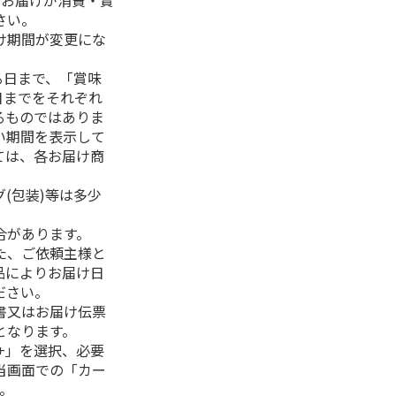
、お届けが消費・賞
さい。
け期間が変更にな
る日まで、「賞味
日までをそれぞれ
るものではありま
い期間を表示して
ては、各お届け商
(包装)等は多少
合があります。
た、ご依頼主様と
品によりお届け日
ださい。
書又はお届け伝票
となります。
+」を選択、必要
当画面での「カー
。