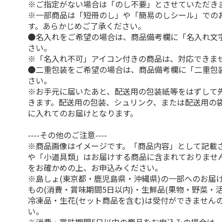
※ご指定がない場合は「のし不要」とさせていただき
※一部商品は「短冊のし」や「簡易のしシール」での
す。あらかじめご了承ください。
●名入れをご希望の場合は、商品備考欄に「名入れ文
さい。
※「名入れ不可」アイコン付きの商品は、対応できま
●二重包装をご希望の場合は、商品備考欄に「二重包
さい。
※お手元に届いたあと、配送用の包装紙等をはずして
きます。配送用の包装、シュリンク、または配送用の
に入れてのお届けとなります。
----その他のご注意----
※商品画像はイメージです。「商品内容」として記載
や「小道具類」はお届けする商品に含まれておりませ
をお確かめの上、お申込みください。
※島しょ(東京都・鹿児島県・沖縄県)の一部へのお届
もの(消費・賞味期間5日以内)・生鮮品(果物・野菜・
冷凍品・生花(セット商品を含む)は受付ができません
い。