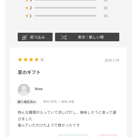
★
2
(0)
★
1
(0)
絞り込み
表示：新しい順
2026.7.18
夏のギフト
hiro
年代:
50代
性別:
女性
購入確認済み
色んな種類が入っていて涼しげだし、美味しそうと思って選
びました
喜んでいただけたようで良かったです