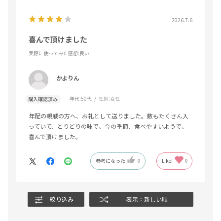
2026.7.6
喜んで頂けました
実際に使ってみた感想
:良い
かよりん
年代:
50代
性別:
女性
購入確認済み
年配の親戚の方へ、お礼として送りました。数もたくさん入
っていて、とりどりの味で、今の季節、食べやすいようで、
喜んで頂けました。
参考になった
0
Like!
0
絞り込み
表示：新しい順