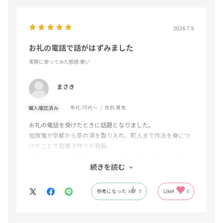
2026.7.9
お礼の電話で話がはずみました
実際に使ってみた感想
:悪い
まさき
年代:
70代～
性別:
男性
購入確認済み
お礼の電話を受けたときに話題となりました。
加賀藩が京都から茶の湯を取り入れ、町人まで作法を身につ
けたことで和菓子作りが発展。
金沢石川地域は製菓業が盛んで、菓子消費量が現在も全国ト
続きを読む
ップクラス。
参考になった
0
Like!
0