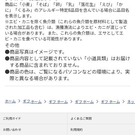
商品に「小麦」「そば」「卵」「乳」「落花生」「えび」「か
に」「くるみ」のアレルギー特定8品目を含んでいる場合に品目名
を表示します。
※エビ・カニを除く魚介類（これらの魚介類を原材料として製造
された加工品も含む）は、漁獲漁法によりエビ・カニが混じって
いる場合があります。 また、これらの魚介類は、エサとしてエ
ビ・カニを食べている可能性があります。
その他
商品写真はイメージです。
商品内容として記載されていない「小道具類」はお届け
する商品に含まれておりません。
商品の色は、ご覧になるパソコンなどの環境により、実
際と異なる場合があります。
ホーム
ギフトストア
お中元・夏ギフト特集 2026
お菓子・スイーツ
ホーム
ギフトストア
ホーム
ギフトストア
お中元・夏ギフト特集 2026
ホーム
ギフトストア
お中元・夏ギフト特集
ホーム
ネッ
お
お
ご利用ガイド
よくあるご質問
お問い合わせ
利用規約