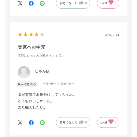
参考になった
0
Like!
0
2026.7.14
実家へお中元
実際に使ってみた感想
:とても良い
じゃんぼ
性別:
男性
年代:
50代
購入確認済み
隣が実家でお裾分けしてもらった。
とてもおいしかった。
また購入したい。
参考になった
0
Like!
0