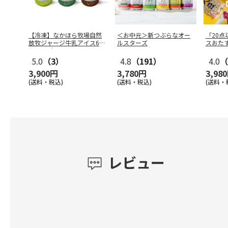
【冷凍】なかほら牧場自然
＜お中元＞新つぶらなオー
「20
放牧ジャージ牛乳アイス6個
ルスターズ
スおた
セット（
…
5.0
（3）
4.8
（191）
4.0
（
3,900円
3,780円
3,98
(送料・税込)
(送料・税込)
(送料・
レビュー