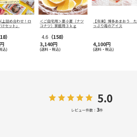
点以上詰め合わせ！ロ
＜ご自宅用＞夏小夏（ナツ
【冷凍】博多あまおう た
すけセット」
コナツ）家庭用３ｋｇ
っぷり苺のアイス
18）
4.6
（158）
0円
3,140円
4,100円
税込)
(送料・税込)
(送料・税込)
5.0
3
レビュー件数：
件