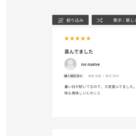
絞り込み
表示：新し
喜んでました
no name
購入確認済み
性別:
女性
年代:
30代
暑い日が続いてるので、大変喜んでました
味も美味しいとのこと