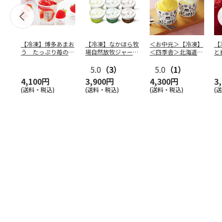
【冷凍】博多あまお
【冷凍】なかほら牧
＜お中元＞【冷凍】
【
う たっぷり苺のア
場自然放牧ジャージ
＜四季舎＞北海道さ
と
イス
牛乳アイス6個セッ
つまいも・ミルクア
輪
ト（
5.0
…
（3）
イス
5.0
…
（1）
4,100円
3,900円
4,300円
3
(送料・税込)
(送料・税込)
(送料・税込)
(