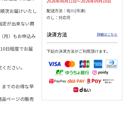
2026年06月11日～2026年09月10日
降順次お届けいたし
配送方法
佐川(冷凍)
のし
対応可
指定が出来ない商
千穂牧
【冷凍】なかほら牧
＜お中元＞蔵王チー
【冷凍】なかほら牧
ザート
場自然放牧ジャージ
ズと蔵王山麓バター
場自然放牧ジャージ
決済方法
詳細はこちら
牛乳アイス12個セッ
のセット
牛乳クリームリッ
1日（月）もお申込み
ト
…
5.0
（1）
チ・ミ
…
）
6,600円
4,000円
4,350円
10日程度でお届
下記の決済方法がご利用頂けます。
(送料・税込)
(送料・税込)
(送料・税込)
定ください。
水）までのお得な早
商品ページの販売