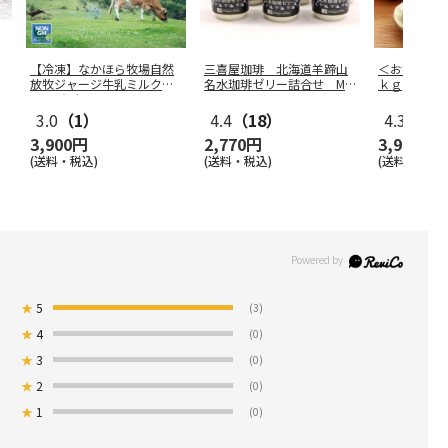
【冷凍】なかほら牧場自然
三喜屋珈琲 北海道羊蹄山
＜お中元＞
放牧ジャージ牛乳ミルクア
名水珈琲ゼリー詰合せ MC
ｋｇ
イス6個セ
…
J-AE
3.0
（1）
4.4
（18）
4.3
（3）
3,900円
2,770円
3,980円
(送料・税込)
(送料・税込)
(送料・税込)
★
5
(3)
★
4
(0)
★
3
(0)
★
2
(0)
★
1
(0)