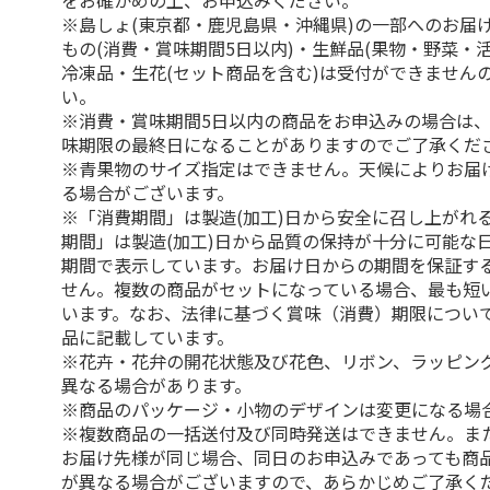
をお確かめの上、お申込みください。
※島しょ(東京都・鹿児島県・沖縄県)の一部へのお届
もの(消費・賞味期間5日以内)・生鮮品(果物・野菜・
冷凍品・生花(セット商品を含む)は受付ができません
い。
※消費・賞味期間5日以内の商品をお申込みの場合は
味期限の最終日になることがありますのでご了承くだ
※青果物のサイズ指定はできません。天候によりお届
る場合がございます。
※「消費期間」は製造(加工)日から安全に召し上がれ
期間」は製造(加工)日から品質の保持が十分に可能な
期間で表示しています。お届け日からの期間を保証す
せん。複数の商品がセットになっている場合、最も短
います。なお、法律に基づく賞味（消費）期限につい
品に記載しています。
※花卉・花弁の開花状態及び花色、リボン、ラッピング
異なる場合があります。
※商品のパッケージ・小物のデザインは変更になる場
※複数商品の一括送付及び同時発送はできません。ま
お届け先様が同じ場合、同日のお申込みであっても商
が異なる場合がございますので、あらかじめご了承く