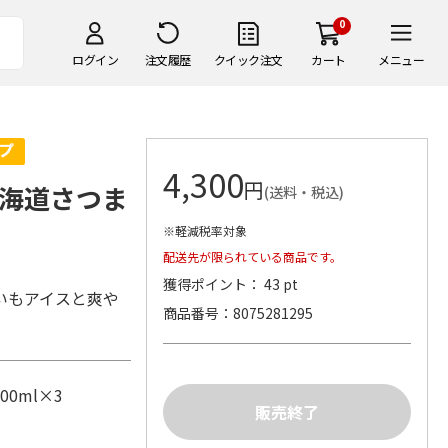
0
ログイン
注文履歴
クイック注文
カート
メニュー
4,300
円
海道さつま
(送料・税込)
※軽減税率対象
配送先が限られている商品です。
獲得ポイント： 43 pt
いもアイスと爽や
商品番号
8075281295
0ml×3