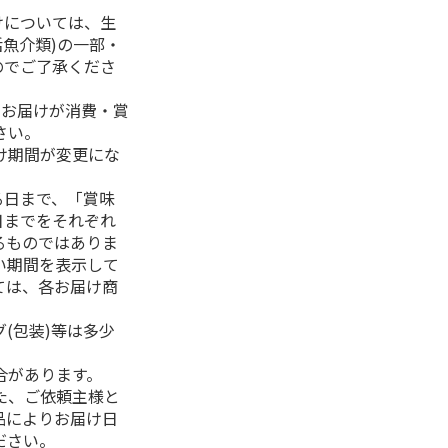
けについては、生
活魚介類)の一部・
のでご了承くださ
、お届けが消費・賞
さい。
け期間が変更にな
る日まで、「賞味
日までをそれぞれ
るものではありま
い期間を表示して
ては、各お届け商
(包装)等は多少
合があります。
た、ご依頼主様と
品によりお届け日
ださい。