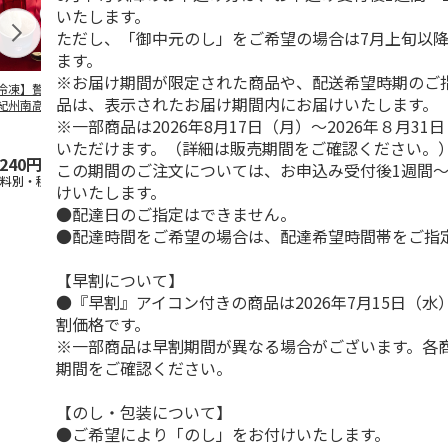
いたします。
ただし、「御中元のし」をご希望の場合は7月上旬以
ます。
※お届け期間が限定された商品や、配送希望時期のご
冷凍】贅沢まるご
【冷凍】なかほら牧
【冷凍】なかほら牧
＜お中元＞高
品は、表示されたお届け期間内にお届けいたします。
紀州南高梅入り氷
場自然放牧ジャージ
場自然放牧ジャージ
場乳製品・デ
 6個入
牛乳アイス 8個セッ
牛乳ミルクアイス6
詰合せ
※一部商品は2026年8月17日（月）～2026年８月3
ト
5.0
…
（2）
個セ
3.0
…
（1）
5.0
（1）
いただけます。（詳細は販売期間をご確認ください。
,240円
5,100円
3,900円
3,500円
この期間のご注文については、お申込み受付後1週間～
送料別・税込)
(送料・税込)
(送料・税込)
(送料・税込)
けいたします。
●配達日のご指定はできません。
●配達時間をご希望の場合は、配達希望時間帯をご指
【早割について】
●『早割』アイコン付きの商品は2026年7月15日（
割価格です。
※一部商品は早割期間が異なる場合がございます。各
期間をご確認ください。
【のし・包装について】
●ご希望により「のし」をお付けいたします。