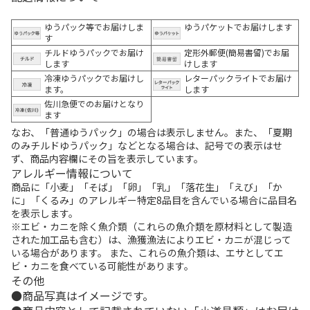
ゆうパック等でお届けしま
ゆうパケットでお届けします
す
チルドゆうパックでお届け
定形外郵便(簡易書留)でお届
します
けします
冷凍ゆうパックでお届けし
レターパックライトでお届け
ます。
します
佐川急便でのお届けとなり
ます
なお、「普通ゆうパック」の場合は表示しません。また、「夏期
のみチルドゆうパック」などとなる場合は、記号での表示はせ
ず、商品内容欄にその旨を表示しています。
アレルギー情報について
商品に「小麦」「そば」「卵」「乳」「落花生」「えび」「か
に」「くるみ」のアレルギー特定8品目を含んでいる場合に品目名
を表示します。
※エビ・カニを除く魚介類（これらの魚介類を原材料として製造
された加工品も含む）は、漁獲漁法によりエビ・カニが混じって
いる場合があります。 また、これらの魚介類は、エサとしてエ
ビ・カニを食べている可能性があります。
その他
商品写真はイメージです。