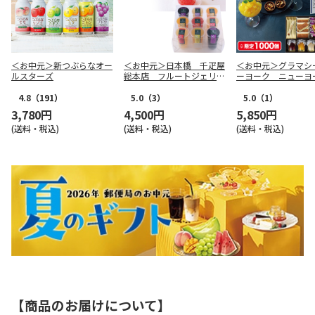
＜お中元＞新つぶらなオー
＜お中元＞日本橋 千疋屋
＜お中元＞グラマシ
ルスターズ
総本店 フルートジェリ
ーヨーク ニューヨ
ー ９個入（東日本版）
ーニング（東日本版
4.8
（191）
5.0
（3）
5.0
（1）
3,780円
4,500円
5,850円
(送料・税込)
(送料・税込)
(送料・税込)
【商品のお届けについて】