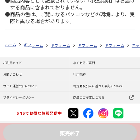
商品内容として記載されていない「小道具類」はお届け
する商品に含まれておりません。
商品の色は、ご覧になるパソコンなどの環境により、実
際と異なる場合があります。
ホーム
ギフトストア
お中元・夏ギフト特集 2026
お菓子・スイーツ
ホーム
ギフトストア
ホーム
ギフトストア
お中元・夏ギフト特集 2026
ホーム
ギフトストア
お中元・夏ギフト特集
ホーム
ネッ
お
お
ご利用ガイド
よくあるご質問
お問い合わせ
利用規約
サイト運営会社について
特定商取引法に基づく表記について
プライバシーポリシー
商品のご提案はこちら
SNSでお得な情報発信中
販売終了
Copyright (C) JAPAN POST Co.,Ltd. All Rights Reserved.