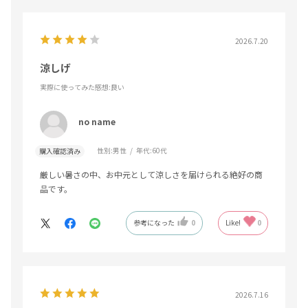
2026.7.20
涼しげ
実際に使ってみた感想
:良い
no name
性別:
男性
年代:
60代
購入確認済み
厳しい暑さの中、お中元として涼しさを届けられる絶好の商
品です。
参考になった
0
Like!
0
2026.7.16