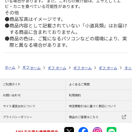
いる場合があります。 また、これらの魚介類は、エサとしてエ
ビ・カニを食べている可能性があります。
その他
商品写真はイメージです。
商品内容として記載されていない「小道具類」はお届け
する商品に含まれておりません。
商品の色は、ご覧になるパソコンなどの環境により、実
際と異なる場合があります。
ホーム
ギフトストア
お中元・夏ギフト特集 2026
お菓子・スイーツ
ホーム
ギフトストア
ホーム
ギフトストア
お中元・夏ギフト特集 2026
ホーム
ギフトストア
お中元・夏ギフト特集
ホーム
ネッ
お
お
ご利用ガイド
よくあるご質問
お問い合わせ
利用規約
サイト運営会社について
特定商取引法に基づく表記について
プライバシーポリシー
商品のご提案はこちら
SNSでお得な情報発信中