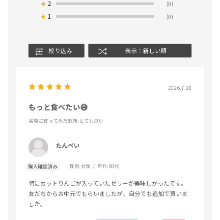
★
2
(0)
★
1
(0)
絞り込み
表示：新しい順
2026.7.28
もっと食べたい😅
実際に使ってみた感想
:とても良い
たんぺい
性別:
女性
年代:
60代
購入確認済み
特にカットりんごが入っていたゼリーが美味しかったです。
友だちからお中元でもらいましたが、自分でも追加で買いま
した。