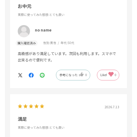
お中元
実際に使ってみた感想
:とても良い
no name
性別:
男性
年代:
50代
購入確認済み
高級感があり満足しています。次回も利用します。スマホで
出来るので便利です。
参考になった
0
Like!
0
2026.7.13
満足
実際に使ってみた感想
:とても良い