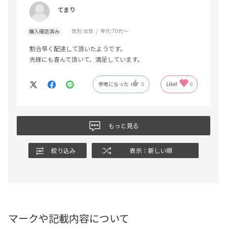
てまり
性別:
女性
年代:
70代～
購入確認済み
割合早く配達して頂いたようです。
先様にも喜んで頂いて、満足しています。
参考になった
0
Like!
0
もっと見る
絞り込み
表示：新しい順
マークや記載内容について