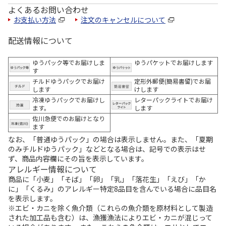
よくあるお問い合わせ
お支払い方法
注文のキャンセルについて
配送情報について
ゆうパック等でお届けしま
ゆうパケットでお届けします
す
チルドゆうパックでお届け
定形外郵便(簡易書留)でお届
します
けします
冷凍ゆうパックでお届けし
レターパックライトでお届け
ます。
します
佐川急便でのお届けとなり
ます
なお、「普通ゆうパック」の場合は表示しません。また、「夏期
のみチルドゆうパック」などとなる場合は、記号での表示はせ
ず、商品内容欄にその旨を表示しています。
アレルギー情報について
商品に「小麦」「そば」「卵」「乳」「落花生」「えび」「か
に」「くるみ」のアレルギー特定8品目を含んでいる場合に品目名
を表示します。
※エビ・カニを除く魚介類（これらの魚介類を原材料として製造
された加工品も含む）は、漁獲漁法によりエビ・カニが混じって