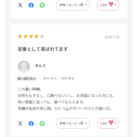
参考になった
0
Like!
0
2026.7.24
定番として喜ばれてます
きん３
年代:
60代
性別:
男性
購入確認済み
この暑い時期、
日持ちもするし、口触りもいいし、お世話になった方にも、
若い家庭に送っても、食べてもらえます。
老舗の名前が安心感。ひとつ上のゼリーだけとの違い◎。
参考になった
0
Like!
0