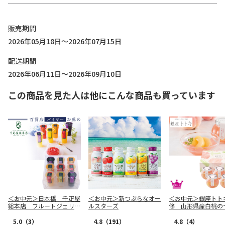
販売期間
2026年05月18日～2026年07月15日
配送期間
2026年06月11日～2026年09月10日
この商品を見た人は他にこんな商品も買っています
＜お中元＞日本橋 千疋屋
＜お中元＞新つぶらなオー
＜お中元＞銀座トト
総本店 フルートジェリ
ルスターズ
修 山形県産白桃の
ー ９個入（東日本版）
（東日本版）
5.0
（3）
4.8
（191）
4.8
（4）