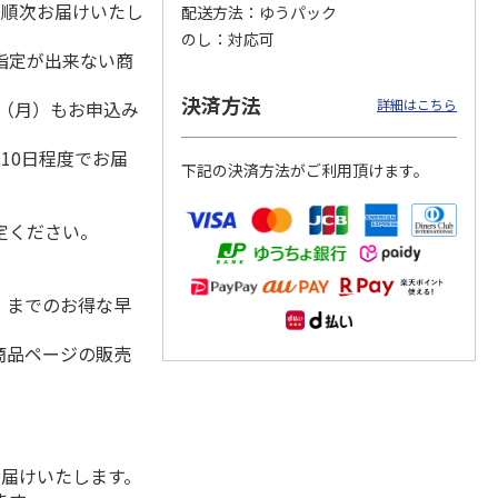
降順次お届けいたし
配送方法
ゆうパック
のし
対応可
指定が出来ない商
ＷＥＢ定期便つぶら
ももうめ・りんごう
＜お中元＞新つぶら
決済方法
詳細はこちら
1日（月）もお申込み
なバラエティコース
めアソート
なオールスターズ
）
２箱
）
4.6
（11）
4.4
（14）
5.0
（7）
10日程度でお届
下記の決済方法がご利用頂けます。
3,580円
3,460円
7,250円
(送料・税込)
(送料・税込)
(送料・税込)
定ください。
水）までのお得な早
商品ページの販売
お届けいたします。