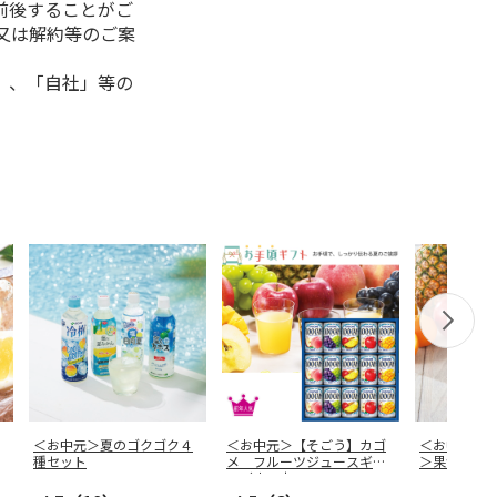
前後することがご
又は解約等のご案
」、「自社」等の
＜お中元＞夏のゴクゴク４
＜お中元＞【そごう】カゴ
＜お中元＞
種セット
メ フルーツジュースギフ
＞果汁１０
ト（東日本
…
ト １２本