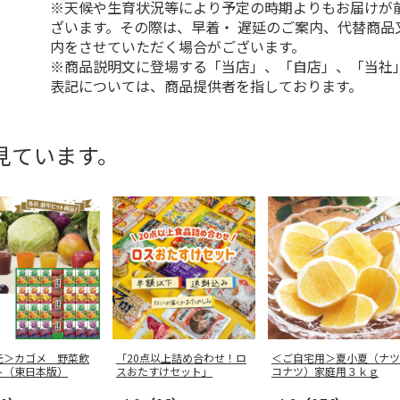
※天候や生育状況等により予定の時期よりもお届けが
ざいます。その際は、早着・ 遅延のご案内、代替商品
内をさせていただく場合がございます。
※商品説明文に登場する「当店」、「自店」、「当社
表記については、商品提供者を指しております。
見ています。
元＞カゴメ 野菜飲
「20点以上詰め合わせ！ロ
＜ご自宅用＞夏小夏（ナツ
ト（東日本版）
スおたすけセット」
コナツ）家庭用３ｋｇ