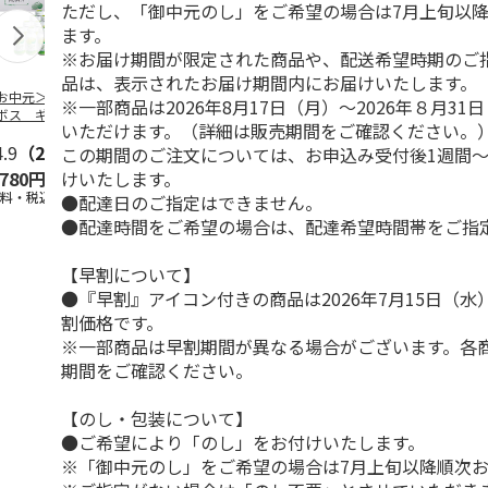
ただし、「御中元のし」をご希望の場合は7月上旬以
ます。
※お届け期間が限定された商品や、配送希望時期のご
品は、表示されたお届け期間内にお届けいたします。
お中元＞つぶらな
つぶらなパイン
＜お中元＞夏のゴク
ももうめＡ
※一部商品は2026年8月17日（月）～2026年８月3
ボス ギフト
ゴク４種セット
いただけます。（詳細は販売期間をご確認ください。
4.9
（28）
4.9
（29）
4.7
（19）
4.7
（14
この期間のご注文については、お申込み受付後1週間～
けいたします。
,780円
3,880円
3,870円
2,900円
送料・税込)
(送料・税込)
(送料・税込)
(送料・税込)
●配達日のご指定はできません。
●配達時間をご希望の場合は、配達希望時間帯をご指
【早割について】
●『早割』アイコン付きの商品は2026年7月15日（
割価格です。
※一部商品は早割期間が異なる場合がございます。各
期間をご確認ください。
【のし・包装について】
●ご希望により「のし」をお付けいたします。
※「御中元のし」をご希望の場合は7月上旬以降順次