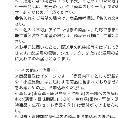
※ご指定がない場合は「のし不要」とさせていただき
※一部商品は「短冊のし」や「簡易のしシール」での
す。あらかじめご了承ください。
●名入れをご希望の場合は、商品備考欄に「名入れ文
さい。
※「名入れ不可」アイコン付きの商品は、対応できま
●二重包装をご希望の場合は、商品備考欄に「二重包
さい。
※お手元に届いたあと、配送用の包装紙等をはずして
きます。配送用の包装、シュリンク、または配送用の
に入れてのお届けとなります。
----その他のご注意----
※商品画像はイメージです。「商品内容」として記載
や「小道具類」はお届けする商品に含まれておりませ
をお確かめの上、お申込みください。
※島しょ(東京都・鹿児島県・沖縄県)の一部へのお届
もの(消費・賞味期間5日以内)・生鮮品(果物・野菜・
冷凍品・生花(セット商品を含む)は受付ができません
い。
※消費・賞味期間5日以内の商品をお申込みの場合は