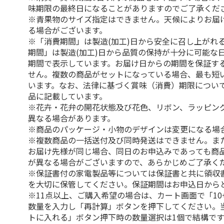
味期限の最終日になることがありますのでご了承くだ
※青果物のサイズ指定はできません。天候によりお届
る場合がございます。
※「消費期間」は製造(加工)日から安全に召し上がれ
期間」は製造(加工)日から品質の保持が十分に可能な
期間で表示しています。お届け日からの期間を保証す
せん。複数の商品がセットになっている場合、最も短
います。なお、法律に基づく賞味（消費）期限につい
品に記載しています。
※花卉・花弁の開花状態及び花色、リボン、ラッピング
異なる場合があります。
※商品のパッケージ・小物のデザインは変更になる場
※複数商品の一括送付及び同時発送はできません。ま
お届け先様が同じ場合、同日のお申込みであっても商
が異なる場合がございますので、あらかじめご了承く
※保証書付の家電製品等については保証書と共に領収
を大切に保管してください。保証期間はお申込日から
※11点以上、ご購入希望の場合は、カート画面で「10
数量を入力し「再計算」ボタンを押下してください。
トに入れる」ボタン押下時の数量選択は1個で結構です