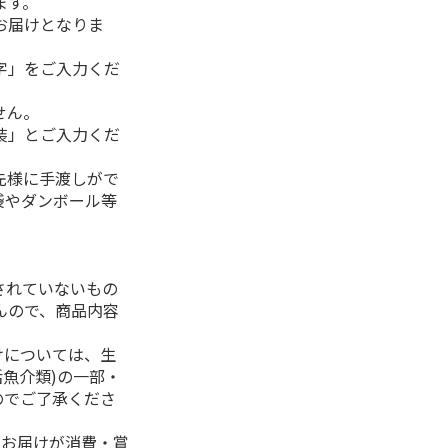
ます。
お届けとなりま
字」をご入力くだ
せん。
装」とご入力くだ
先様に手渡しがで
袋やダンボール等
されていないもの
んので、商品内容
けについては、生
活魚介類)の一部・
のでご了承くださ
、お届けが消費・賞