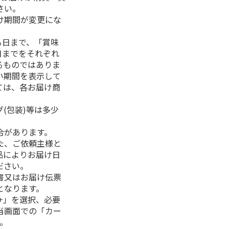
さい。
け期間が変更にな
る日まで、「賞味
日までをそれぞれ
るものではありま
い期間を表示して
ては、各お届け商
(包装)等は多少
合があります。
た、ご依頼主様と
品によりお届け日
ださい。
書又はお届け伝票
となります。
+」を選択、必要
当画面での「カー
。