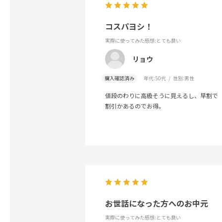
コスパヨシ！
実際に使ってみた感想
:とても良い
リョウ
購入確認済み
年代:
50代
性別:
男性
値段のわりに高級そうに見えるし、早割で
割引かあるのでお得。
お世話になった方へのお中元
実際に使ってみた感想
:とても良い