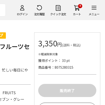
0
ログイン
注文履歴
クイック注文
カート
メニュー
3,350
円
フルーツセ
(送料・税込)
※軽減税率対象
獲得ポイント： 33 pt
商品番号
8075280315
。忙しい毎日にや
、FRUITS
ツセブン・グレー