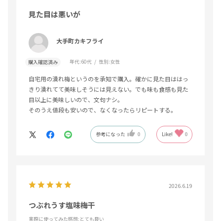
見た目は悪いが
大手町カキフライ
年代:
60代
性別:
女性
購入確認済み
自宅用の潰れ梅というのを承知で購入。確かに見た目ははっ
きり潰れてて美味しそうには見えない。でも味も食感も見た
目以上に美味しいので、文句ナシ。
そのうえ値段も安いので、なくなったらリピートする。
参考になった
0
Like!
0
2026.6.19
つぶれうす塩味梅干
実際に使ってみた感想
:とても良い