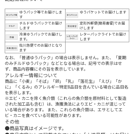
ゆうパック等でお届けしま
ゆうパケットでお届けします
す
チルドゆうパックでお届け
定形外郵便(簡易書留)でお届
します
けします
冷凍ゆうパックでお届けし
レターパックライトでお届け
ます。
します
佐川急便でのお届けとなり
ます
なお、「普通ゆうパック」の場合は表示しません。また、「夏期
のみチルドゆうパック」などとなる場合は、記号での表示はせ
ず、商品内容欄にその旨を表示しています。
アレルギー情報について
商品に「小麦」「そば」「卵」「乳」「落花生」「えび」「か
に」「くるみ」のアレルギー特定8品目を含んでいる場合に品目名
を表示します。
※エビ・カニを除く魚介類（これらの魚介類を原材料として製造
された加工品も含む）は、漁獲漁法によりエビ・カニが混じって
いる場合があります。 また、これらの魚介類は、エサとしてエ
ビ・カニを食べている可能性があります。
その他
商品写真はイメージです。