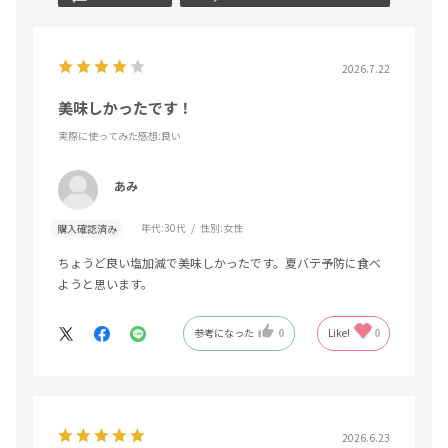
2026.7.22
美味しかったです！
実際に使ってみた感想
:良い
あみ
年代:
30代
性別:
女性
購入確認済み
ちょうど良い塩加減で美味しかったです。夏バテ予防に食べ
ようと思います。
参考になった
0
Like!
0
2026.6.23