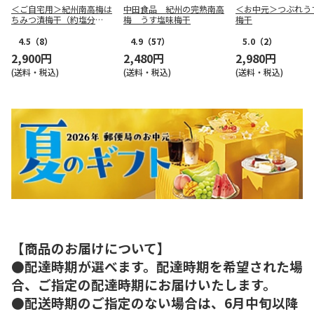
＜ご自宅用＞紀州南高梅は
中田食品 紀州の完熟南高
＜お中元＞つぶれう
ちみつ漬梅干（約塩分
梅 うす塩味梅干
梅干
４％） ３５０ｇ×２
4.5
（8）
4.9
（57）
5.0
（2）
2,900円
2,480円
2,980円
(送料・税込)
(送料・税込)
(送料・税込)
【商品のお届けについて】
●配達時期が選べます。配達時期を希望された場
合、ご指定の配達時期にお届けいたします。
●配送時期のご指定のない場合は、6月中旬以降