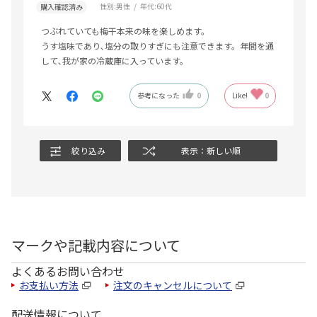
性別:
男性
年代:
60代
購入確認済み
つぶれていても梅干本来の味を楽しめます。
うす塩味であり､塩分の取りすぎにも注意できます。年間を通
して､我が家の冷蔵庫に入っています。
参考になった
0
Like!
0
絞り込み
表示：新しい順
マークや記載内容について
よくあるお問い合わせ
お支払い方法
注文のキャンセルについて
配送情報について