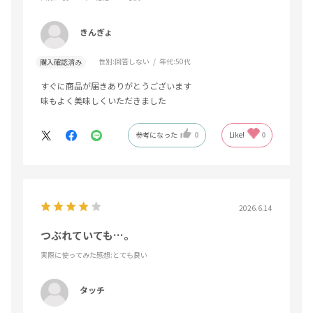
きんぎょ
性別:
回答しない
年代:
50代
購入確認済み
すぐに商品が届きありがとうございます
味もよく美味しくいただきました
参考になった
0
Like!
0
2026.6.14
つぶれていても…。
実際に使ってみた感想
:とても良い
タッチ