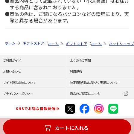
商品内容として記載されていない「小道具類」はお届け
する商品に含まれておりません。
商品の色は、ご覧になるパソコンなどの環境により、実
際と異なる場合があります。
ホーム
ギフトストア
お中元・夏ギフト特集 2026
こだわりギフト
ホーム
ギフトストア
ホーム
お中元・夏ギフト特集 20
ネットショップ
ご利用ガイド
よくあるご質問
お問い合わせ
利用規約
サイト運営会社について
特定商取引法に基づく表記について
プライバシーポリシー
商品のご提案はこちら
SNSでお得な情報発信中
カートに入れる
Copyright (C) JAPAN POST Co.,Ltd. All Rights Reserved.