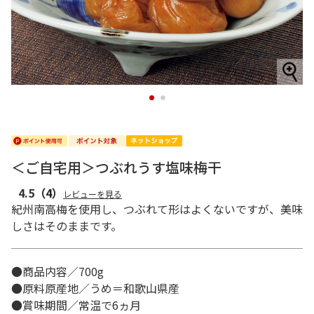
1
2
＜ご自宅用＞つぶれうす塩味梅干
4.5
（4）
レビューを見る
紀州南高梅を使用し、つぶれて形はよくないですが、美味
しさはそのままです。
●商品内容／700g
●原料原産地／うめ＝和歌山県産
●賞味期間／常温で6ヵ月