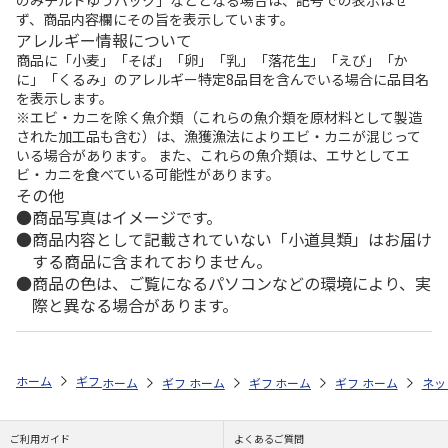
ず、商品内容欄にその旨を表示しています。
アレルギー情報について
商品に「小麦」「そば」「卵」「乳」「落花生」「えび」「か
に」「くるみ」のアレルギー特定8品目を含んでいる場合に品目名
を表示します。
※エビ・カニを除く魚介類（これらの魚介類を原材料として製造
された加工品も含む）は、漁獲漁法によりエビ・カニが混じって
いる場合があります。 また、これらの魚介類は、エサとしてエ
ビ・カニを食べている可能性があります。
その他
商品写真はイメージです。
商品内容として記載されていない「小道具類」はお届け
する商品に含まれておりません。
商品の色は、ご覧になるパソコンなどの環境により、実
際と異なる場合があります。
ホーム
ギフトストア
お中元・夏ギフト特集 2026
うなぎ・魚・海鮮
ホーム
ギフトストア
ホーム
ギフトストア
お中元・夏ギフト特集 2026
ホーム
ギフトストア
お中元・夏ギフト特集
ホーム
ネッ
お
お
ご利用ガイド
よくあるご質問