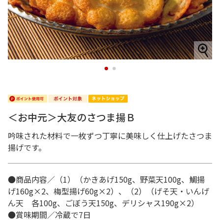
1
2
＜お中元＞大友のさつま揚Ｂ
吟味された材料で一枚ずつ丁寧に美味しく仕上げたさつま
揚げです。
●商品内容／（1）（かきあげ150g、野菜天100g、鯛揚
げ160g×2、梅型揚げ60g×2）、（2）（げそ天・いんげ
ん天 各100g、ごぼう天150g、デリシャス190g×2）
●賞味期間／冷蔵で7日