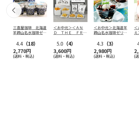
三喜屋珈琲 北海道
＜お中元＞＜ＡＮ
＜お中元＞北海道羊
＜
羊蹄山名水珈琲ゼリ
Ｄ ＴＨＥ ＦＲＩ
蹄山名水珈琲ゼリー
え
ー詰合せ MCJ-AE
ＥＴ＞ドライフリッ
７個
ュ
4.4
（18）
ト５種
5.0
（4）
…
4.3
（3）
ル
2,770円
3,600円
2,980円
2
(送料・税込)
(送料・税込)
(送料・税込)
(