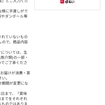
装」とご入力くだ
先様に手渡しがで
袋やダンボール等
されていないもの
んので、商品内容
けについては、生
活魚介類)の一部・
のでご了承くださ
、お届けが消費・賞
さい。
け期間が変更にな
る日まで、「賞味
日までをそれぞれ
るものではありま