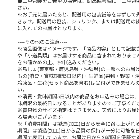
●二重包装をご希望の場合は、商品備考欄に「二重包
さい。
※お手元に届いたあと、配送用の包装紙等をはずして
きます。配送用の包装、シュリンク、または配送用の
に入れてのお届けとなります。
----その他のご注意----
※商品画像はイメージです。「商品内容」として記載
や「小道具類」はお届けする商品に含まれておりませ
をお確かめの上、お申込みください。
※島しょ(東京都・鹿児島県・沖縄県)の一部へのお届
もの(消費・賞味期間5日以内)・生鮮品(果物・野菜・
冷凍品・生花(セット商品を含む)は受付ができません
い。
※消費・賞味期間5日以内の商品をお申込みの場合は
味期限の最終日になることがありますのでご了承くだ
※青果物のサイズ指定はできません。天候によりお届
る場合がございます。
※「消費期間」は製造(加工)日から安全に召し上がれ
期間」は製造(加工)日から品質の保持が十分に可能な
期間で表示しています。お届け日からの期間を保証す