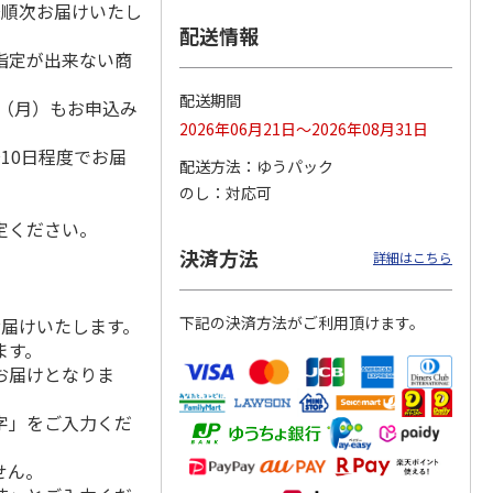
降順次お届けいたし
配送情報
指定が出来ない商
リン工
【冷凍】三國シェフ
＜お中元＞＜ねんり
バラエティフルーツ
配送期間
1日（月）もお申込み
・深海
推奨 2種のブリュレ
ん家＞夏限定 ひと
ゼリーギフト JP-
2026年06月21日～2026年08月31日
）
6個セット(クレー
…
くちバーム詰合せ
30R
5.0
（4）
４種
…
10日程度でお届
配送方法
ゆうパック
4,320円
3,980円
3,000円
のし
対応可
(送料・税込)
(送料・税込)
(送料・税込)
定ください。
決済方法
詳細はこちら
下記の決済方法がご利用頂けます。
お届けいたします。
ます。
お届けとなりま
字」をご入力くだ
せん。