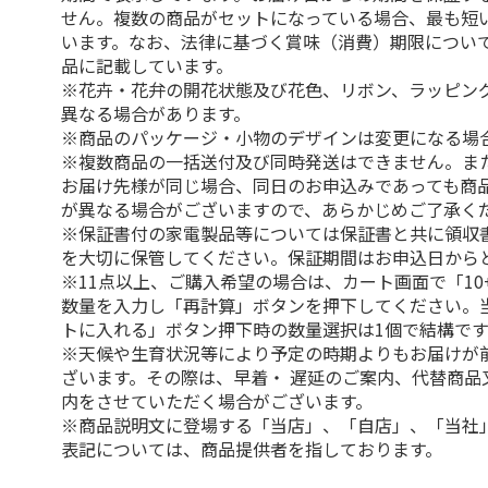
せん。複数の商品がセットになっている場合、最も短
います。なお、法律に基づく賞味（消費）期限につい
品に記載しています。
※花卉・花弁の開花状態及び花色、リボン、ラッピング
異なる場合があります。
※商品のパッケージ・小物のデザインは変更になる場
※複数商品の一括送付及び同時発送はできません。ま
お届け先様が同じ場合、同日のお申込みであっても商
が異なる場合がございますので、あらかじめご了承く
※保証書付の家電製品等については保証書と共に領収
を大切に保管してください。保証期間はお申込日から
※11点以上、ご購入希望の場合は、カート画面で「10
数量を入力し「再計算」ボタンを押下してください。
トに入れる」ボタン押下時の数量選択は1個で結構です
※天候や生育状況等により予定の時期よりもお届けが
ざいます。その際は、早着・ 遅延のご案内、代替商品
内をさせていただく場合がございます。
※商品説明文に登場する「当店」、「自店」、「当社
表記については、商品提供者を指しております。