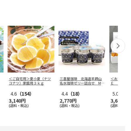
＜ご自宅用＞夏小夏（ナツ
三喜屋珈琲 北海道羊蹄山
＜お中元＞
コナツ）家庭用３ｋｇ
名水珈琲ゼリー詰合せ MC
Ｅ ＦＲＩ
J-AE
リット５種
4.6
（154）
4.4
（18）
5.0
（4）
3,140円
2,770円
3,600円
(送料・税込)
(送料・税込)
(送料・税込)