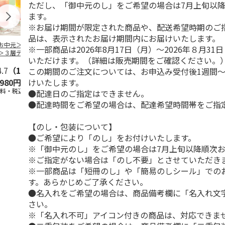
ただし、「御中元のし」をご希望の場合は7月上旬以
ます。
※お届け期間が限定された商品や、配送希望時期のご
品は、表示されたお届け期間内にお届けいたします。
お中元＞＜ひとと
＜お中元＞＜銀座千
バンホーテン「チョ
＜沼津深海プ
※一部商品は2026年8月17日（月）～2026年８月3
＞３層デザートジ
疋屋＞銀座ゼリー９
コレートシロップポ
房＞プレーン
いただけます。（詳細は販売期間をご確認ください。
レパフェ～国産フ
個
ーション」
プリンセット
ー
4.7
…
（10）
5.0
（5）
30g×21
…
この期間のご注文については、お申込み受付後1週間～
けいたします。
,980円
3,240円
4,980円
3,900円
送料・税込)
(送料・税込)
(送料・税込)
(送料・税込)
●配達日のご指定はできません。
●配達時間をご希望の場合は、配達希望時間帯をご指
【のし・包装について】
●ご希望により「のし」をお付けいたします。
※「御中元のし」をご希望の場合は7月上旬以降順次
※ご指定がない場合は「のし不要」とさせていただき
※一部商品は「短冊のし」や「簡易のしシール」での
す。あらかじめご了承ください。
●名入れをご希望の場合は、商品備考欄に「名入れ文
さい。
※「名入れ不可」アイコン付きの商品は、対応できま