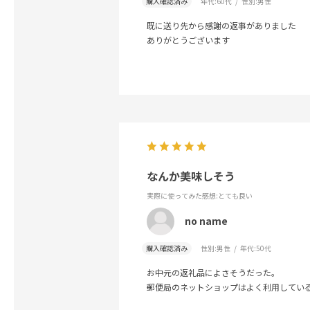
購入確認済み
年代:
60代
性別:
男性
既に送り先から感謝の返事がありました
ありがとうございます
なんか美味しそう
実際に使ってみた感想
:とても良い
no name
購入確認済み
性別:
男性
年代:
50代
お中元の返礼品によさそうだった。
郵便局のネットショップはよく利用してい