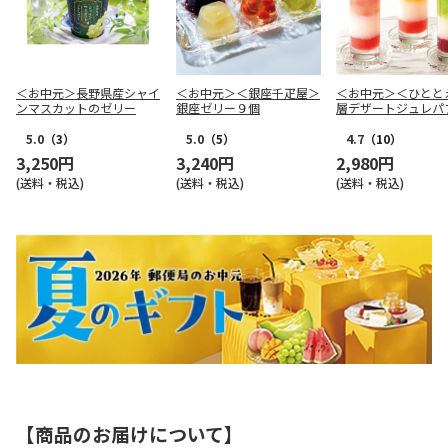
＜お中元＞長野県産シャイ
＜お中元＞＜銀座千疋屋＞
＜お中元＞＜ひとと
ンマスカットのゼリー
銀座ゼリー９個
層デザートジュレパ
国産フルーツ入り～
5.0
（3）
5.0
（5）
4.7
（10）
3,250円
3,240円
2,980円
(送料・税込)
(送料・税込)
(送料・税込)
【商品のお届けについて】