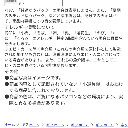
ます
なお、「普通ゆうパック」の場合は表示しません。また、「夏期
のみチルドゆうパック」などとなる場合は、記号での表示はせ
ず、商品内容欄にその旨を表示しています。
アレルギー情報について
商品に「小麦」「そば」「卵」「乳」「落花生」「えび」「か
に」「くるみ」のアレルギー特定8品目を含んでいる場合に品目名
を表示します。
※エビ・カニを除く魚介類（これらの魚介類を原材料として製造
された加工品も含む）は、漁獲漁法によりエビ・カニが混じって
いる場合があります。 また、これらの魚介類は、エサとしてエ
ビ・カニを食べている可能性があります。
その他
商品写真はイメージです。
商品内容として記載されていない「小道具類」はお届け
する商品に含まれておりません。
商品の色は、ご覧になるパソコンなどの環境により、実
際と異なる場合があります。
ホーム
ギフトストア
お中元・夏ギフト特集 2026
お菓子・スイーツ
ホーム
ギフトストア
ホーム
ギフトストア
お中元・夏ギフト特集 2026
ホーム
ギフトストア
お中元・夏ギフト特集
ホーム
ネッ
お
贈