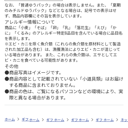
なお、「普通ゆうパック」の場合は表示しません。また、「夏期
のみチルドゆうパック」などとなる場合は、記号での表示はせ
ず、商品内容欄にその旨を表示しています。
アレルギー情報について
商品に「小麦」「そば」「卵」「乳」「落花生」「えび」「か
に」「くるみ」のアレルギー特定8品目を含んでいる場合に品目名
を表示します。
※エビ・カニを除く魚介類（これらの魚介類を原材料として製造
された加工品も含む）は、漁獲漁法によりエビ・カニが混じって
いる場合があります。 また、これらの魚介類は、エサとしてエ
ビ・カニを食べている可能性があります。
その他
商品写真はイメージです。
商品内容として記載されていない「小道具類」はお届け
する商品に含まれておりません。
商品の色は、ご覧になるパソコンなどの環境により、実
際と異なる場合があります。
ホーム
ギフトストア
お中元・夏ギフト特集 2026
おつまみ・お惣菜
ホーム
ギフトストア
ホーム
ギフトストア
お中元・夏ギフト特集 2026
ホーム
ギフトストア
お中元・夏ギフト特集
ホーム
ネッ
お
お