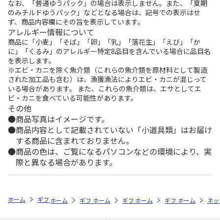
なお、「普通ゆうパック」の場合は表示しません。また、「夏期
のみチルドゆうパック」などとなる場合は、記号での表示はせ
ず、商品内容欄にその旨を表示しています。
アレルギー情報について
商品に「小麦」「そば」「卵」「乳」「落花生」「えび」「か
に」「くるみ」のアレルギー特定8品目を含んでいる場合に品目名
を表示します。
※エビ・カニを除く魚介類（これらの魚介類を原材料として製造
された加工品も含む）は、漁獲漁法によりエビ・カニが混じって
いる場合があります。 また、これらの魚介類は、エサとしてエ
ビ・カニを食べている可能性があります。
その他
商品写真はイメージです。
商品内容として記載されていない「小道具類」はお届け
する商品に含まれておりません。
商品の色は、ご覧になるパソコンなどの環境により、実
際と異なる場合があります。
ホーム
ギフトストア
お中元・夏ギフト特集 2026
おつまみ・お惣菜
ホーム
ギフトストア
ホーム
ギフトストア
お中元・夏ギフト特集 2026
ホーム
ギフトストア
お中元・夏ギフト特集
ホーム
ネッ
お
お