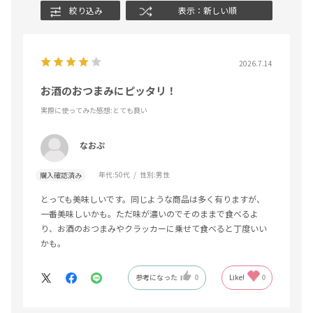
絞り込み
表示：新しい順
2026.7.14
お酒のおつまみにピッタリ！
実際に使ってみた感想
:とても良い
なおぷ
年代:
50代
性別:
男性
購入確認済み
とっても美味しいです。同じような商品は多く有りますが、
一番美味しいかも。ただ味が濃いのでそのままで食べるよ
り、お酒のおつまみやクラッカーに乗せて食べると丁度いい
かも。
参考になった
0
Like!
0