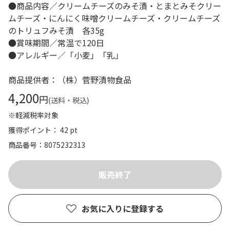
●商品内容／クリームチーズのみそ漬・とまとみそクリー
ムチーズ・にんにく味噌クリームチーズ・クリームチーズ
のトリュフみそ漬 各35g
●賞味期間／常温で120日
●アレルギー／「小麦」「乳」
商品提供者：（株）菅野漬物食品
4,200
円
(送料・税込)
※軽減税率対象
獲得ポイント： 42 pt
商品番号
8075232313
お気に入りに登録する