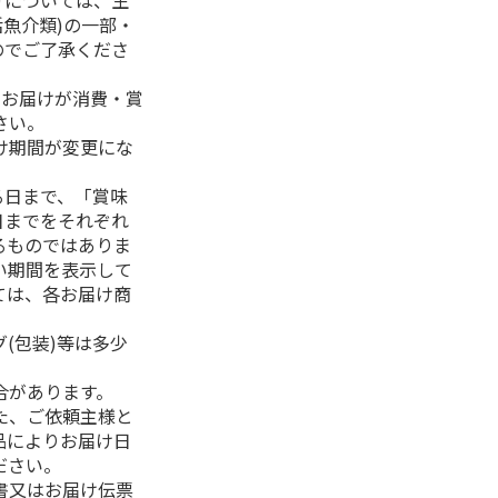
けについては、生
活魚介類)の一部・
のでご了承くださ
、お届けが消費・賞
さい。
け期間が変更にな
る日まで、「賞味
日までをそれぞれ
るものではありま
い期間を表示して
ては、各お届け商
(包装)等は多少
合があります。
た、ご依頼主様と
品によりお届け日
ださい。
書又はお届け伝票