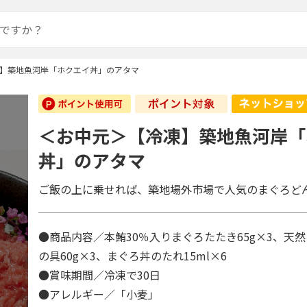
】築地魚河岸「ホクエイ丼」のアタマ
＜お中元＞【冷凍】築地魚河岸「
丼」のアタマ
ご飯の上に乗せれば、築地場外市場で人気のまぐろど
●商品内容／本鮪30％入りまぐろたたき65g×3、天
の具60g×3、まぐろ丼のたれ15ml×6
●賞味期間／冷凍で30日
●アレルギー／「小麦」