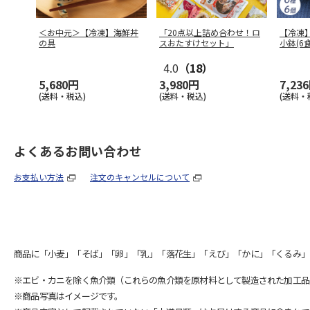
＜お中元＞【冷凍】海鮮丼
「20点以上詰め合わせ！ロ
【冷凍
の具
スおたすけセット」
小鉢(6
4.0
（18）
5,680円
3,980円
7,23
(送料・税込)
(送料・税込)
(送料・
よくあるお問い合わせ
お支払い方法
注文のキャンセルについて
商品に「小麦」「そば」「卵」「乳」「落花生」「えび」「かに」「くるみ」
※エビ・カニを除く魚介類（これらの魚介類を原材料として製造された加工品
※商品写真はイメージです。