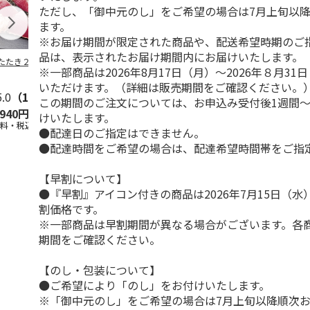
ただし、「御中元のし」をご希望の場合は7月上旬以
ます。
※お届け期間が限定された商品や、配送希望時期のご
品は、表示されたお届け期間内にお届けいたします。
たたき２節セット
【冷凍】くまだ 北
【冷凍】７種の彩り
＜お中元＞【
※一部商品は2026年8月17日（月）～2026年８月3
の海鮮小鉢(6食セッ
海鮮漬け「湊」 (み
国産天然刺身
ト)
なと）
ット
いただけます。（詳細は販売期間をご確認ください。
5.0
（1）
4.0
（1）
この期間のご注文については、お申込み受付後1週間～
,940円
7,236円
5,724円
3,980円
けいたします。
送料・税込)
(送料・税込)
(送料・税込)
(送料・税込)
●配達日のご指定はできません。
●配達時間をご希望の場合は、配達希望時間帯をご指
【早割について】
●『早割』アイコン付きの商品は2026年7月15日（
割価格です。
※一部商品は早割期間が異なる場合がございます。各
期間をご確認ください。
【のし・包装について】
●ご希望により「のし」をお付けいたします。
※「御中元のし」をご希望の場合は7月上旬以降順次