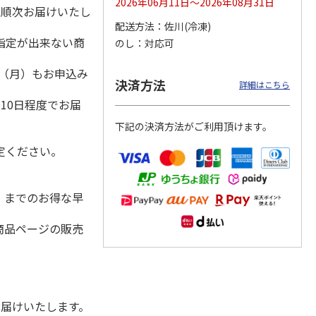
2026年06月11日～2026年08月31日
降順次お届けいたし
配送方法
佐川(冷凍)
指定が出来ない商
のし
対応可
冷凍】
＜お中元＞龍馬鰹た
＜お中元＞紅鮭半身
【冷凍】≪くまだ≫
1日（月）もお申込み
３種セ
たき
切身（甘塩）
北海道いわし明太
決済方法
詳細はこちら
）
5.0
（1）
10日程度でお届
4,480円
5,500円
4,968円
下記の決済方法がご利用頂けます。
(送料・税込)
(送料・税込)
(送料・税込)
定ください。
水）までのお得な早
商品ページの販売
お届けいたします。