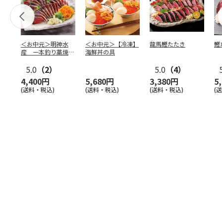
＜お中元＞明神水
＜お中元＞【冷凍】
龍馬鰹たたき
鰹
産 一本釣り藁焼き
海鮮丼の具
鰹たたき
5.0
（2）
5.0
（4）
4,400円
5,680円
3,380円
5
(送料・税込)
(送料・税込)
(送料・税込)
(