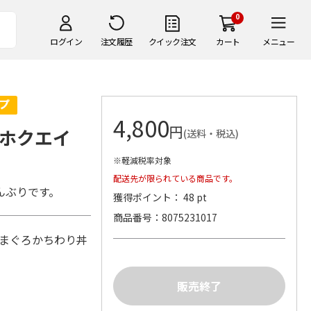
0
ログイン
注文履歴
クイック注文
カート
メニュー
4,800
円
ホクエイ
(送料・税込)
※軽減税率対象
配送先が限られている商品です。
んぶりです。
獲得ポイント： 48 pt
商品番号
8075231017
然まぐろかちわり丼