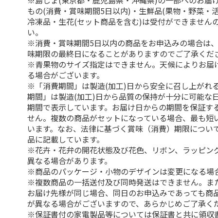
※島しょ(東京都・鹿児島県・沖縄県)の一部へのお届
もの(消費・賞味期間5日以内)・生鮮品(果物・野菜・
冷凍品・生花(セット商品を含む)は受付ができません
い。
※消費・賞味期間5日以内の商品をお申込みの場合は
味期限の最終日になることがありますのでご了承くだ
※青果物のサイズ指定はできません。天候によりお届
る場合がございます。
※「消費期間」は製造(加工)日から安全に召し上がれ
期間」は製造(加工)日から品質の保持が十分に可能な
期間で表示しています。お届け日からの期間を保証す
せん。複数の商品がセットになっている場合、最も短
います。なお、法律に基づく賞味（消費）期限につい
品に記載しています。
※花卉・花弁の開花状態及び花色、リボン、ラッピング
異なる場合があります。
※商品のパッケージ・小物のデザインは変更になる場
※複数商品の一括送付及び同時発送はできません。ま
お届け先様が同じ場合、同日のお申込みであっても商
が異なる場合がございますので、あらかじめご了承く
※保証書付の家電製品等については保証書と共に領収