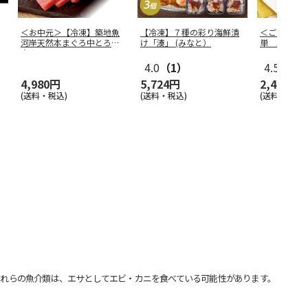
＜お中元＞【冷凍】築地魚
【冷凍】７種の彩り海鮮漬
＜ご自宅用
河岸天然本まぐろ中とろ赤
け「湊」 (みなと）
単 北海道
身Ａ
4.0
（1）
4.5
（2）
4,980円
5,724円
2,480円
(送料・税込)
(送料・税込)
(送料・税込)
れらの魚介類は、エサとしてエビ・カニを食べている可能性があります。