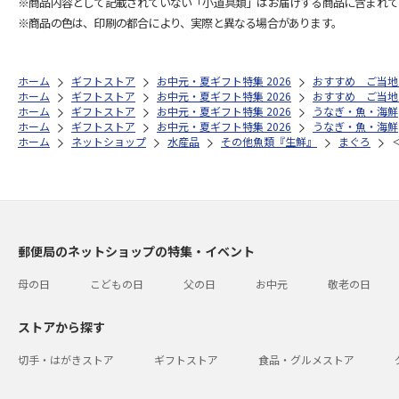
※商品内容として記載されていない「小道具類」はお届けする商品に含まれて
※商品の色は、印刷の都合により、実際と異なる場合があります。
ホーム
ギフトストア
お中元・夏ギフト特集 2026
おすすめ ご当地
ホーム
ギフトストア
お中元・夏ギフト特集 2026
おすすめ ご当地
ホーム
ギフトストア
お中元・夏ギフト特集 2026
うなぎ・魚・海鮮
ホーム
ギフトストア
お中元・夏ギフト特集 2026
うなぎ・魚・海鮮
ホーム
ネットショップ
水産品
その他魚類『生鮮』
まぐろ
郵便局のネットショップの特集・イベント
母の日
こどもの日
父の日
お中元
敬老の日
ストアから探す
切手・はがきストア
ギフトストア
食品・グルメストア