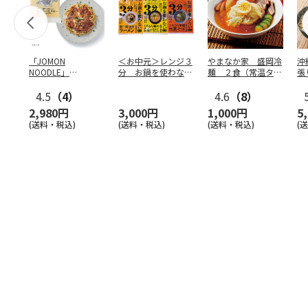
「JOMON
＜お中元＞レンジ３
やまなか家 盛岡冷
沖
NOODLE」
分 お鍋を使わない
麺 ２食（常温タイ
張
172g×10袋
麺セット
プ）
4.5
（4）
4.6
（8）
2,980円
3,000円
1,000円
5
(送料・税込)
(送料・税込)
(送料・税込)
(