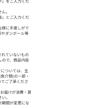
字」をご入力くだ
せん。
装」とご入力くだ
先様に手渡しがで
袋やダンボール等
されていないもの
んので、商品内容
けについては、生
活魚介類)の一部・
のでご了承くださ
、お届けが消費・賞
さい。
け期間が変更にな