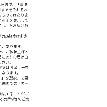
る日まで、「賞味
日までをそれぞれ
るものではありま
い期間を表示して
ては、各お届け商
(包装)等は多少
合があります。
た、ご依頼主様と
品によりお届け日
ださい。
書又はお届け伝票
となります。
+」を選択、必要
当画面での「カー
。
前後することがご
又は解約等のご案