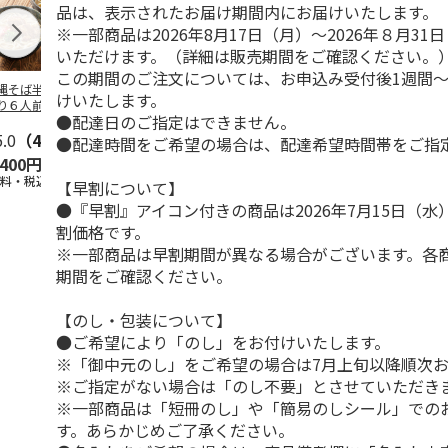
品は、表示されたお届け期間内にお届けいたします。
※一部商品は2026年8月17日（月）～2026年８月3
いただけます。（詳細は販売期間をご確認ください。
この期間のご注文については、お申込み受付後1週間～
縄そば半生麺 欲
＜ぴょんぴょん舎＞
ソーキそば・沖縄そ
＜ぴょんぴょ
けいたします。
り６人前セット
盛岡冷麺詰合せＡ
ばセット
盛岡冷麺詰合
●配達日のご指定はできません。
（４食）
（６食）
5.0
（4）
5.0
（1）
4.3
（3）
●配達時間をご希望の場合は、配達希望時間帯をご指
,400円
2,860円
3,680円
3,670円
送料・税込)
(送料・税込)
(送料・税込)
(送料・税込)
【早割について】
●『早割』アイコン付きの商品は2026年7月15日（
割価格です。
※一部商品は早割期間が異なる場合がございます。各
期間をご確認ください。
【のし・包装について】
●ご希望により「のし」をお付けいたします。
※「御中元のし」をご希望の場合は7月上旬以降順次
※ご指定がない場合は「のし不要」とさせていただき
※一部商品は「短冊のし」や「簡易のしシール」での
す。あらかじめご了承ください。