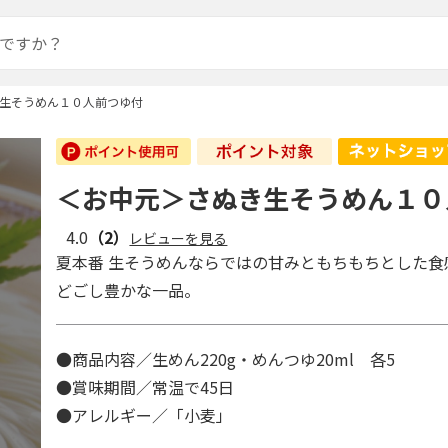
生そうめん１０人前つゆ付
＜お中元＞さぬき生そうめん１０
4.0
（2）
レビューを見る
夏本番 生そうめんならではの甘みともちもちとした食
どごし豊かな一品。
●商品内容／生めん220g・めんつゆ20ml 各5
●賞味期間／常温で45日
●アレルギー／「小麦」