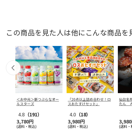
この商品を見た人は他にこんな商品を
＜お中元＞新つぶらなオー
「20点以上詰め合わせ！ロ
仙台名
ルスターズ
スおたすけセット」
たん 
4.8
（191）
4.0
（18）
3,780円
3,980円
3,98
(送料・税込)
(送料・税込)
(送料・