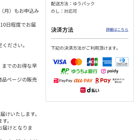
配送方法
ゆうパック
1日（月）もお申込み
のし
対応可
）
10日程度でお届
ん舎＞
＜お中元＞ソーキそ
富士宮やきそばセッ
汁なし担々麺４食
決済方法
詳細はこちら
せＢ
ば２食・沖縄そば３
ト
（激辛ラー油付き）
食セット
5.0
（1）
5.0
（1）
定ください。
下記の決済方法がご利用頂けます。
3,680円
3,110円
2,980円
(送料・税込)
(送料・税込)
(送料・税込)
水）までのお得な早
商品ページの販売
お届けいたします。
ます。
お届けとなりま