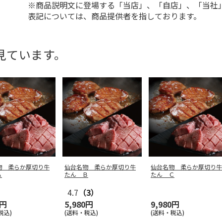
※商品説明文に登場する「当店」、「自店」、「当社
表記については、商品提供者を指しております。
見ています。
物 柔らか厚切り牛
仙台名物 柔らか厚切り牛
仙台名物 柔らか厚切り牛
Ａ
たん Ｂ
たん Ｃ
4.7
（3）
0円
5,980円
9,980円
税込)
(送料・税込)
(送料・税込)