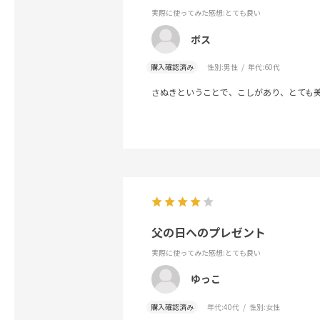
実際に使ってみた感想
:とても良い
ボス
購入確認済み
性別:
男性
年代:
60代
さぬきということで、こしがあり、とても
父の日へのプレゼント
実際に使ってみた感想
:とても良い
ゆっこ
購入確認済み
年代:
40代
性別:
女性