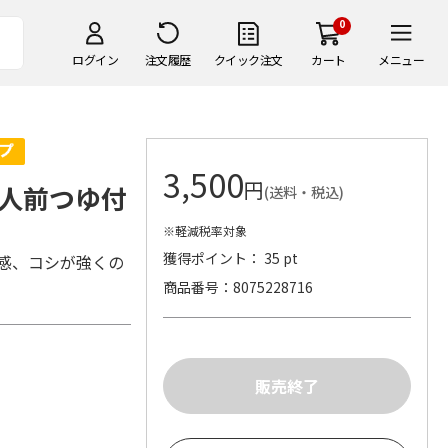
0
ログイン
注文履歴
クイック注文
カート
メニュー
3,500
円
人前つゆ付
(送料・税込)
※軽減税率対象
獲得ポイント： 35 pt
感、コシが強くの
商品番号
8075228716