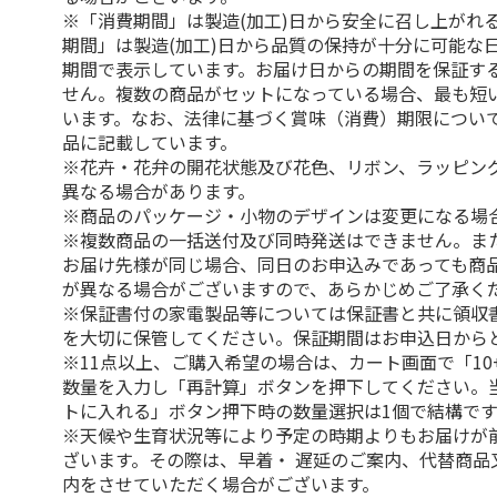
※「消費期間」は製造(加工)日から安全に召し上がれ
期間」は製造(加工)日から品質の保持が十分に可能な
期間で表示しています。お届け日からの期間を保証す
せん。複数の商品がセットになっている場合、最も短
います。なお、法律に基づく賞味（消費）期限につい
品に記載しています。
※花卉・花弁の開花状態及び花色、リボン、ラッピング
異なる場合があります。
※商品のパッケージ・小物のデザインは変更になる場
※複数商品の一括送付及び同時発送はできません。ま
お届け先様が同じ場合、同日のお申込みであっても商
が異なる場合がございますので、あらかじめご了承く
※保証書付の家電製品等については保証書と共に領収
を大切に保管してください。保証期間はお申込日から
※11点以上、ご購入希望の場合は、カート画面で「10
数量を入力し「再計算」ボタンを押下してください。
トに入れる」ボタン押下時の数量選択は1個で結構です
※天候や生育状況等により予定の時期よりもお届けが
ざいます。その際は、早着・ 遅延のご案内、代替商品
内をさせていただく場合がございます。