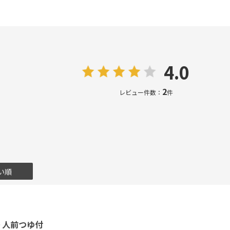
4.0
2
レビュー件数：
件
い順
０人前つゆ付