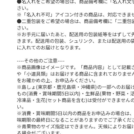
●名入れをご希望の場合は、商品備考欄に「名入れ文
さい。
※「名入れ不可」アイコン付きの商品は、対応できま
●二重包装をご希望の場合は、商品備考欄に「二重包
さい。
※お手元に届いたあと、配送用の包装紙等をはずして
きます。配送用の包装、シュリンク、または配送用の
に入れてのお届けとなります。
----その他のご注意----
※商品画像はイメージです。「商品内容」として記載
や「小道具類」はお届けする商品に含まれておりませ
をお確かめの上、お申込みください。
※島しょ(東京都・鹿児島県・沖縄県)の一部へのお届
もの(消費・賞味期間5日以内)・生鮮品(果物・野菜・
冷凍品・生花(セット商品を含む)は受付ができません
い。
※消費・賞味期間5日以内の商品をお申込みの場合は
味期限の最終日になることがありますのでご了承くだ
※青果物のサイズ指定はできません。天候によりお届
る場合がございます。