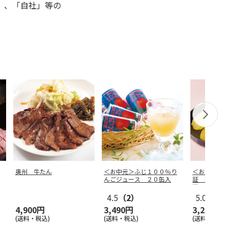
」、「自社」等の
奥州 牛たん
＜お中元＞ふじ１００％り
＜お中元＞
んごジュース ２０缶入
証 照沼Ｑ
干し芋
4.5
（2）
5.0
（1）
4,900円
3,490円
3,240円
(送料・税込)
(送料・税込)
(送料・税込)