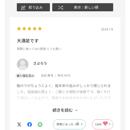
絞り込み
表示：新しい順
2026.7.8
大満足です
実際に使ってみた感想
:とても良い
さぶろう
性別:
男性
年代:
40代
購入確認済み
脂のりがちょうどよく、鮭本来の旨みがしっかり感じられま
した。塩加減も程よく、ご飯との相性が抜群です。焼くだけ
で香ばしく仕上がり、朝食やお弁当のおかずにもぴったりで
した。身がふっくらとして食べやすく、家族にも好評でし
続きを読む
た。また購入したいと思える満足度の高い商品です。
参考になった
0
Like!
0