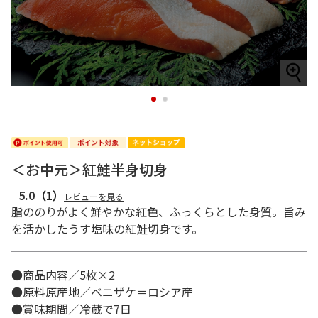
1
2
＜お中元＞紅鮭半身切身
5.0
（1）
レビューを見る
脂ののりがよく鮮やかな紅色、ふっくらとした身質。旨み
を活かしたうす塩味の紅鮭切身です。
●商品内容／5枚×2
●原料原産地／ベニザケ＝ロシア産
●賞味期間／冷蔵で7日