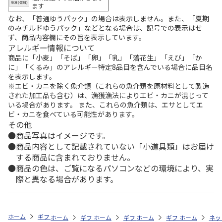
ます
なお、「普通ゆうパック」の場合は表示しません。また、「夏期
のみチルドゆうパック」などとなる場合は、記号での表示はせ
ず、商品内容欄にその旨を表示しています。
アレルギー情報について
商品に「小麦」「そば」「卵」「乳」「落花生」「えび」「か
に」「くるみ」のアレルギー特定8品目を含んでいる場合に品目名
を表示します。
※エビ・カニを除く魚介類（これらの魚介類を原材料として製造
された加工品も含む）は、漁獲漁法によりエビ・カニが混じって
いる場合があります。 また、これらの魚介類は、エサとしてエ
ビ・カニを食べている可能性があります。
その他
商品写真はイメージです。
商品内容として記載されていない「小道具類」はお届け
する商品に含まれておりません。
商品の色は、ご覧になるパソコンなどの環境により、実
際と異なる場合があります。
ホーム
ギフトストア
お中元・夏ギフト特集 2026
うなぎ・魚・海鮮
ホーム
ギフトストア
ホーム
ギフトストア
お中元・夏ギフト特集 2026
ホーム
ギフトストア
お中元・夏ギフト特集
ホーム
ネッ
お
う