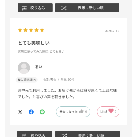
絞り込み
表示：新しい順
2026.7.12
とても美味しい
実際に使ってみた感想
:とても良い
るい
性別:
男性
年代:
50代
購入確認済み
お中元で利用しました。お届け先からは身が厚くて上品な味
でした。と喜びの声を聴きました。
参考になった
0
Like!
0
絞り込み
表示：新しい順