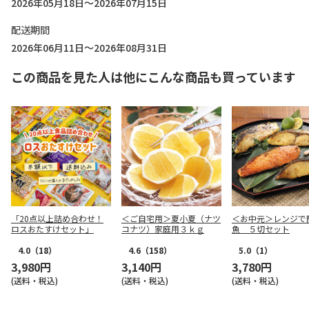
2026年05月18日～2026年07月15日
配送期間
2026年06月11日～2026年08月31日
この商品を見た人は他にこんな商品も買っています
「20点以上詰め合わせ！
＜ご自宅用＞夏小夏（ナツ
＜お中元＞レンジで
ロスおたすけセット」
コナツ）家庭用３ｋｇ
魚 ５切セット
4.0
（18）
4.6
（158）
5.0
（1）
3,980円
3,140円
3,780円
(送料・税込)
(送料・税込)
(送料・税込)