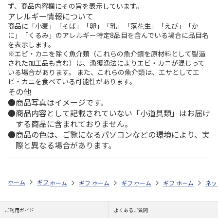
ず、商品内容欄にその旨を表示しています。
アレルギー情報について
商品に「小麦」「そば」「卵」「乳」「落花生」「えび」「か
に」「くるみ」のアレルギー特定8品目を含んでいる場合に品目名
を表示します。
※エビ・カニを除く魚介類（これらの魚介類を原材料として製造
された加工品も含む）は、漁獲漁法によりエビ・カニが混じって
いる場合があります。 また、これらの魚介類は、エサとしてエ
ビ・カニを食べている可能性があります。
その他
商品写真はイメージです。
商品内容として記載されていない「小道具類」はお届け
する商品に含まれておりません。
商品の色は、ご覧になるパソコンなどの環境により、実
際と異なる場合があります。
ホーム
ギフトストア
お中元・夏ギフト特集 2026
うなぎ・魚・海鮮
ホーム
ギフトストア
ホーム
ギフトストア
お中元・夏ギフト特集 2026
ホーム
ギフトストア
お中元・夏ギフト特集
ホーム
ネッ
お
う
ご利用ガイド
よくあるご質問