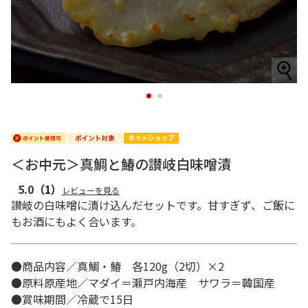
1
2
＜お中元＞真鯛と鰆の讃岐白味噌漬
5.0
（1）
レビューを見る
讃岐の白味噌に漬け込んだセットです。甘すぎず、ご飯に
もお酒にもよく合います。
●商品内容／真鯛・鰆 各120g（2切）×2
●原料原産地／マダイ＝瀬戸内海産 サワラ＝韓国産
●賞味期間／冷蔵で15日