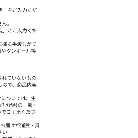
字」をご入力くだ
せん。
装」とご入力くだ
先様に手渡しがで
袋やダンボール等
されていないもの
んので、商品内容
けについては、生
活魚介類)の一部・
のでご了承くださ
、お届けが消費・賞
さい。