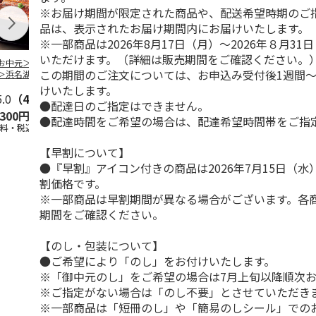
※お届け期間が限定された商品や、配送希望時期のご
品は、表示されたお届け期間内にお届けいたします。
※一部商品は2026年8月17日（月）～2026年８月3
いただけます。（詳細は販売期間をご確認ください。
お中元＞＜大和養
＜お中元＞うなぎ蒲
＜お中元＞＜大和養
＜お中元＞レ
この期間のご注文については、お申込み受付後1週間～
＞浜名湖うなぎ蒲
焼詰合せ
魚＞浜名湖うなぎ蒲
簡単焼魚 ５
２本
焼４本
ト
けいたします。
5.0
（4）
5.0
（1）
5.0
（1）
●配達日のご指定はできません。
,300円
5,400円
11,800円
3,780円
●配達時間をご希望の場合は、配達希望時間帯をご指
送料・税込)
(送料・税込)
(送料・税込)
(送料・税込)
【早割について】
●『早割』アイコン付きの商品は2026年7月15日（
割価格です。
※一部商品は早割期間が異なる場合がございます。各
期間をご確認ください。
【のし・包装について】
●ご希望により「のし」をお付けいたします。
※「御中元のし」をご希望の場合は7月上旬以降順次
※ご指定がない場合は「のし不要」とさせていただき
※一部商品は「短冊のし」や「簡易のしシール」での