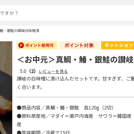
鰆・銀鮭の讃岐白味噌漬
＜お中元＞真鯛・鰆・銀鮭の讃岐
5.0
（2）
レビューを見る
讃岐の白味噌に漬け込んだセットです。甘すぎず、ご
く合います。
●商品内容／真鯛・鰆・銀鮭 各120g（2切）
●原料原産地／マダイ＝瀬戸内海産 サワラ＝韓国産
産
●賞味期間／冷蔵で15日