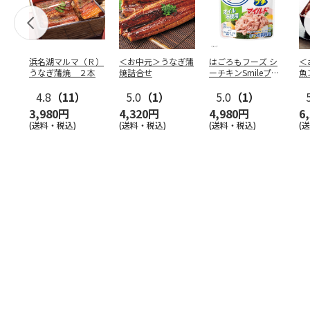
浜名湖マルマ（Ｒ）
＜お中元＞うなぎ蒲
はごろもフーズ シ
＜
うなぎ蒲焼 ２本
焼詰合せ
ーチキンSmileプチ
魚
オイル不使用25
…
焼
4.8
（11）
5.0
（1）
5.0
（1）
3,980円
4,320円
4,980円
6
(送料・税込)
(送料・税込)
(送料・税込)
(