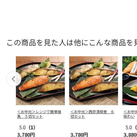
この商品を見た人は他にこんな商品を
＜お中元＞レンジで簡単焼
＜お中元＞西京漬笹巻 ６
＜お中
魚 ５切セット
切セット
味わい
5.0
（1）
5.0
（
3,780円
3,780円
3,88