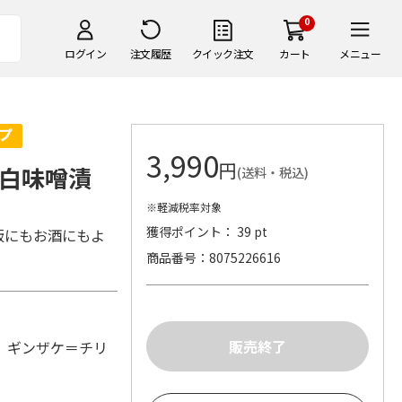
0
ログイン
注文履歴
クイック注文
カート
メニュー
3,990
円
白味噌漬
(送料・税込)
※軽減税率対象
獲得ポイント： 39 pt
飯にもお酒にもよ
商品番号
8075226616
 ギンザケ＝チリ