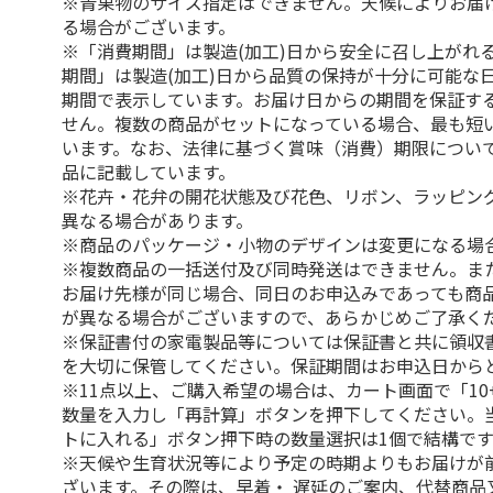
※青果物のサイズ指定はできません。天候によりお届
る場合がございます。
※「消費期間」は製造(加工)日から安全に召し上がれ
期間」は製造(加工)日から品質の保持が十分に可能な
期間で表示しています。お届け日からの期間を保証す
せん。複数の商品がセットになっている場合、最も短
います。なお、法律に基づく賞味（消費）期限につい
品に記載しています。
※花卉・花弁の開花状態及び花色、リボン、ラッピング
異なる場合があります。
※商品のパッケージ・小物のデザインは変更になる場
※複数商品の一括送付及び同時発送はできません。ま
お届け先様が同じ場合、同日のお申込みであっても商
が異なる場合がございますので、あらかじめご了承く
※保証書付の家電製品等については保証書と共に領収
を大切に保管してください。保証期間はお申込日から
※11点以上、ご購入希望の場合は、カート画面で「10
数量を入力し「再計算」ボタンを押下してください。
トに入れる」ボタン押下時の数量選択は1個で結構です
※天候や生育状況等により予定の時期よりもお届けが
ざいます。その際は、早着・ 遅延のご案内、代替商品