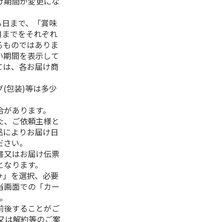
け期間が変更にな
る日まで、「賞味
日までをそれぞれ
るものではありま
い期間を表示して
ては、各お届け商
(包装)等は多少
合があります。
た、ご依頼主様と
品によりお届け日
ださい。
書又はお届け伝票
となります。
+」を選択、必要
当画面での「カー
。
前後することがご
又は解約等のご案