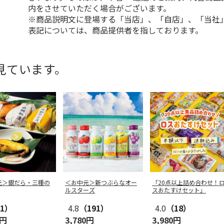
内をさせていただく場合がございます。
※商品説明文に登場する「当店」、「自店」、「当社
表記については、商品提供者を指しております。
見ています。
元＞銀だら・三種の
＜お中元＞新つぶらなオー
「20点以上詰め合わせ！
ルスターズ
スおたすけセット」
1）
4.8
（191）
4.0
（18）
0円
3,780円
3,980円