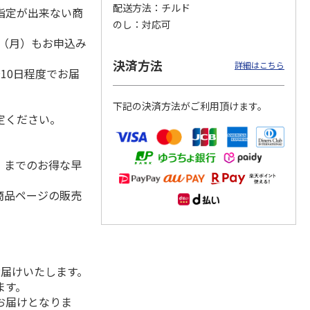
配送方法
チルド
指定が出来ない商
のし
対応可
1日（月）もお申込み
）
ンジで
呼子朝市ひもの詰合
＜お中元＞愛知三河
＜お中元＞函館味く
決済方法
詳細はこちら
10日程度でお届
切セッ
せ
産 うなぎ蒲焼ギフ
らべ
ト
4.5
（8）
5.0
（1）
5.0
（1）
下記の決済方法がご利用頂けます。
3,300円
5,800円
2,800円
定ください。
(送料・税込)
(送料・税込)
(送料・税込)
水）までのお得な早
商品ページの販売
お届けいたします。
ます。
お届けとなりま