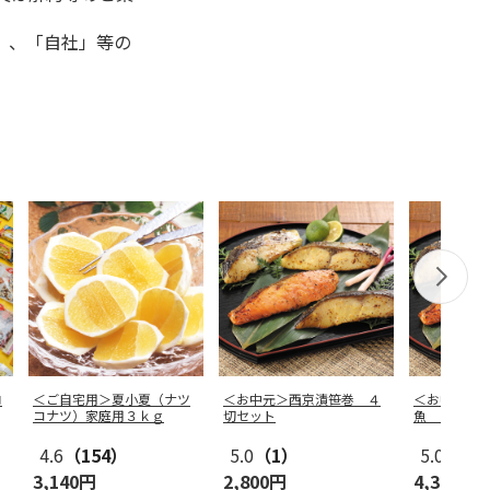
」、「自社」等の
ロ
＜ご自宅用＞夏小夏（ナツ
＜お中元＞西京漬笹巻 ４
＜お中元＞
コナツ）家庭用３ｋｇ
切セット
魚 ６切セ
4.6
（154）
5.0
（1）
5.0
（1）
3,140円
2,800円
4,320円