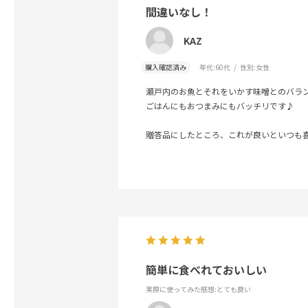
間違いなし！
KAZ
購入確認済み
年代:
60代
性別:
女性
瀬戸内のお魚とそれをいかす味噌とのバラ
ごはんにもおつまみにもバッチリです♪
贈答品にしたところ、これが良いといつも
簡単に食べれておいしい
実際に使ってみた感想
:とても良い