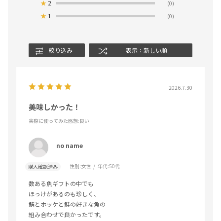
★
2
(0)
★
1
(0)
絞り込み
表示：新しい順
2026.7.30
美味しかった！
実際に使ってみた感想
:良い
no name
性別:
女性
年代:
50代
購入確認済み
数ある魚ギフトの中でも
ほっけがあるのも珍しく、
鯖とホッケと鮭の好きな魚の
組み合わせで良かったです。