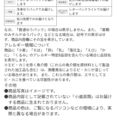
します
けします
冷凍ゆうパックでお届けし
レターパックライトでお届け
ます。
します
佐川急便でのお届けとなり
ます
なお、「普通ゆうパック」の場合は表示しません。また、「夏期
のみチルドゆうパック」などとなる場合は、記号での表示はせ
ず、商品内容欄にその旨を表示しています。
アレルギー情報について
商品に「小麦」「そば」「卵」「乳」「落花生」「えび」「か
に」「くるみ」のアレルギー特定8品目を含んでいる場合に品目名
を表示します。
※エビ・カニを除く魚介類（これらの魚介類を原材料として製造
された加工品も含む）は、漁獲漁法によりエビ・カニが混じって
いる場合があります。 また、これらの魚介類は、エサとしてエ
ビ・カニを食べている可能性があります。
その他
商品写真はイメージです。
商品内容として記載されていない「小道具類」はお届け
する商品に含まれておりません。
商品の色は、ご覧になるパソコンなどの環境により、実
際と異なる場合があります。