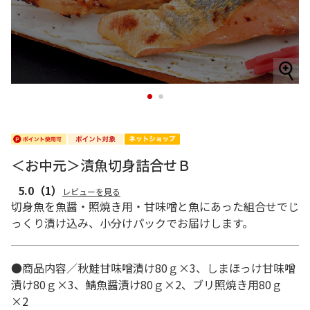
1
2
＜お中元＞漬魚切身詰合せＢ
5.0
（1）
レビューを見る
切身魚を魚醤・照焼き用・甘味噌と魚にあった組合せでじ
っくり漬け込み、小分けパックでお届けします。
●商品内容／秋鮭甘味噌漬け80ｇ×3、しまほっけ甘味噌
漬け80ｇ×3、鯖魚醤漬け80ｇ×2、ブリ照焼き用80ｇ
×2