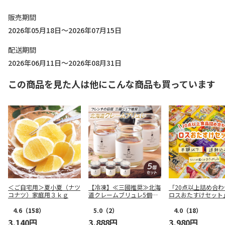
販売期間
2026年05月18日～2026年07月15日
配送期間
2026年06月11日～2026年08月31日
この商品を見た人は他にこんな商品も買っています
＜ご自宅用＞夏小夏（ナツ
【冷凍】≪三國推奨≫北海
「20点以上詰め合わ
コナツ）家庭用３ｋｇ
道クレームブリュレ5個セ
ロスおたすけセット
ットMMC-5
4.6
（158）
5.0
（2）
4.0
（18）
3,140円
3,888円
3,980円