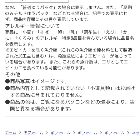
なお、「普通ゆうパック」の場合は表示しません。また、「夏期
のみチルドゆうパック」などとなる場合は、記号での表示はせ
ず、商品内容欄にその旨を表示しています。
アレルギー情報について
商品に「小麦」「そば」「卵」「乳」「落花生」「えび」「か
に」「くるみ」のアレルギー特定8品目を含んでいる場合に品目名
を表示します。
※エビ・カニを除く魚介類（これらの魚介類を原材料として製造
された加工品も含む）は、漁獲漁法によりエビ・カニが混じって
いる場合があります。 また、これらの魚介類は、エサとしてエ
ビ・カニを食べている可能性があります。
その他
商品写真はイメージです。
商品内容として記載されていない「小道具類」はお届け
する商品に含まれておりません。
商品の色は、ご覧になるパソコンなどの環境により、実
際と異なる場合があります。
ホーム
ギフトストア
お中元・夏ギフト特集 2026
うなぎ・魚・海鮮
ホーム
ギフトストア
ホーム
ギフトストア
お中元・夏ギフト特集 2026
ホーム
ギフトストア
お中元・夏ギフト特集
ホーム
ネッ
お
う