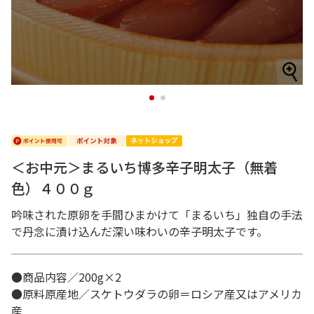
1
2
＜お中元＞まるいち博多辛子明太子（無着
色）４００ｇ
吟味された原卵を手間ひまかけて「まるいち」独自の手法
で丹念に漬け込んだ深い味わいの辛子明太子です。
●商品内容／200g×2
●原料原産地／スケトウダラの卵＝ロシア産又はアメリカ
産