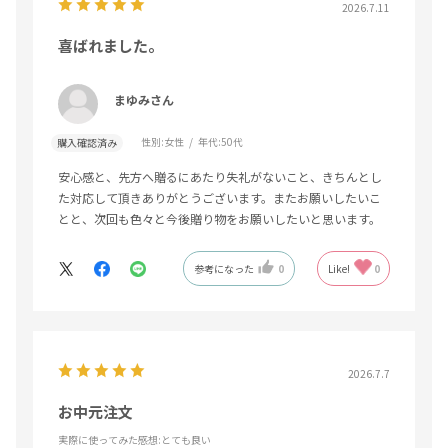
2026.7.11
喜ばれました。
まゆみさん
性別:
女性
年代:
50代
購入確認済み
安心感と、先方へ贈るにあたり失礼がないこと、きちんとし
た対応して頂きありがとうございます。またお願いしたいこ
とと、次回も色々と今後贈り物をお願いしたいと思います。
参考になった
0
Like!
0
2026.7.7
お中元注文
実際に使ってみた感想
:とても良い