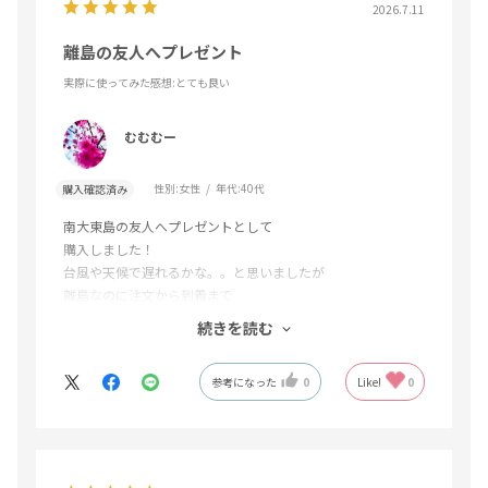
2026.7.11
離島の友人へプレゼント
実際に使ってみた感想
:とても良い
むむむー
性別:
女性
年代:
40代
購入確認済み
南大東島の友人へプレゼントとして
購入しました！
台風や天候で遅れるかな。。と思いましたが
離島なのに注文から到着まで
1週間かかりませんでした！
続きを読む
品質もよくとても喜んでいました！
参考になった
0
Like!
0
また利用させてもらいます！
こんどは自分用のプレゼントで
フルーツねらってます(^^)