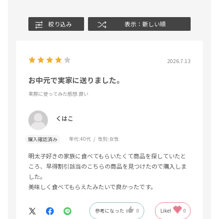
絞り込み
表示：新しい順
2026.7.13
お中元で実家に送りました。
実際に使ってみた感想
:良い
くはこ
年代:
40代
性別:
女性
購入確認済み
明太子好きの家族に食べてもらいたくて商品を探していたと
ころ、早得割引該当のこちらの商品を見つけたので購入しま
した。
美味しく食べてもらえたみたいで良かったです。
参考になった
0
Like!
0