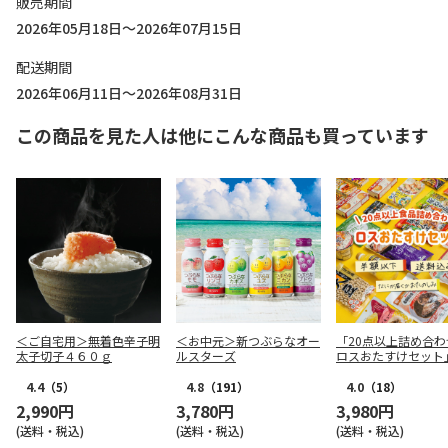
販売期間
2026年05月18日～2026年07月15日
配送期間
2026年06月11日～2026年08月31日
この商品を見た人は他にこんな商品も買っています
＜ご自宅用＞無着色辛子明
＜お中元＞新つぶらなオー
「20点以上詰め合わ
太子切子４６０ｇ
ルスターズ
ロスおたすけセット
4.4
（5）
4.8
（191）
4.0
（18）
2,990円
3,780円
3,980円
(送料・税込)
(送料・税込)
(送料・税込)