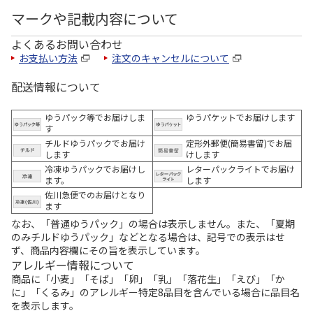
マークや記載内容について
よくあるお問い合わせ
お支払い方法
注文のキャンセルについて
配送情報について
ゆうパック等でお届けしま
ゆうパケットでお届けします
す
チルドゆうパックでお届け
定形外郵便(簡易書留)でお届
します
けします
冷凍ゆうパックでお届けし
レターパックライトでお届け
ます。
します
佐川急便でのお届けとなり
ます
なお、「普通ゆうパック」の場合は表示しません。また、「夏期
のみチルドゆうパック」などとなる場合は、記号での表示はせ
ず、商品内容欄にその旨を表示しています。
アレルギー情報について
商品に「小麦」「そば」「卵」「乳」「落花生」「えび」「か
に」「くるみ」のアレルギー特定8品目を含んでいる場合に品目名
を表示します。