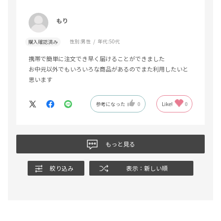
もり
性別:
男性
年代:
50代
購入確認済み
携帯で簡単に注文でき早く届けることができました
お中元以外でもいろいろな商品があるのでまた利用したいと
思います
参考になった
0
Like!
0
もっと見る
絞り込み
表示：新しい順