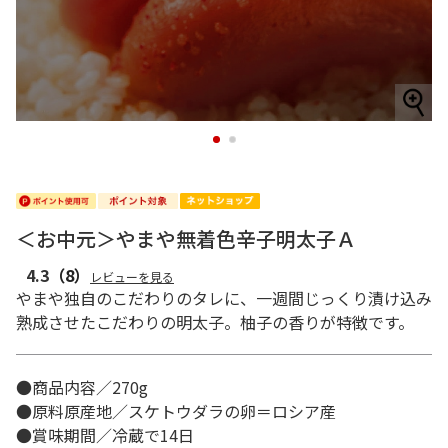
1
2
＜お中元＞やまや無着色辛子明太子Ａ
4.3
（8）
レビューを見る
やまや独自のこだわりのタレに、一週間じっくり漬け込み
熟成させたこだわりの明太子。柚子の香りが特徴です。
●商品内容／270g
●原料原産地／スケトウダラの卵＝ロシア産
●賞味期間／冷蔵で14日