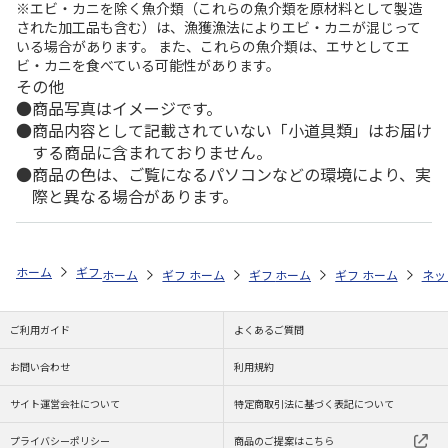
※エビ・カニを除く魚介類（これらの魚介類を原材料として製造
された加工品も含む）は、漁獲漁法によりエビ・カニが混じって
いる場合があります。 また、これらの魚介類は、エサとしてエ
ビ・カニを食べている可能性があります。
その他
商品写真はイメージです。
商品内容として記載されていない「小道具類」はお届け
する商品に含まれておりません。
商品の色は、ご覧になるパソコンなどの環境により、実
際と異なる場合があります。
ホーム
ギフトストア
お中元・夏ギフト特集 2026
うなぎ・魚・海鮮
ホーム
ギフトストア
ホーム
ギフトストア
お中元・夏ギフト特集 2026
ホーム
ギフトストア
お中元・夏ギフト特集
ホーム
ネッ
お
う
ご利用ガイド
よくあるご質問
お問い合わせ
利用規約
サイト運営会社について
特定商取引法に基づく表記について
プライバシーポリシー
商品のご提案はこちら