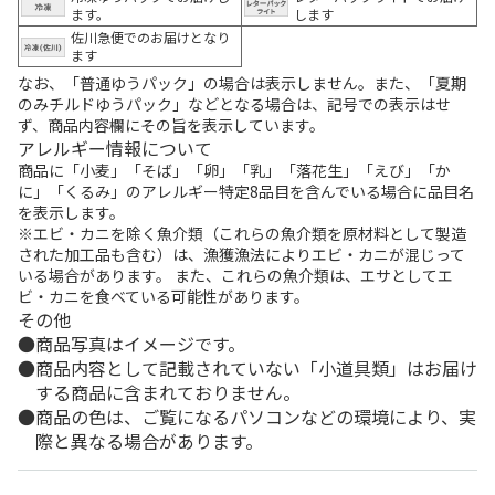
ます。
します
佐川急便でのお届けとなり
ます
なお、「普通ゆうパック」の場合は表示しません。また、「夏期
のみチルドゆうパック」などとなる場合は、記号での表示はせ
ず、商品内容欄にその旨を表示しています。
アレルギー情報について
商品に「小麦」「そば」「卵」「乳」「落花生」「えび」「か
に」「くるみ」のアレルギー特定8品目を含んでいる場合に品目名
を表示します。
※エビ・カニを除く魚介類（これらの魚介類を原材料として製造
された加工品も含む）は、漁獲漁法によりエビ・カニが混じって
いる場合があります。 また、これらの魚介類は、エサとしてエ
ビ・カニを食べている可能性があります。
その他
商品写真はイメージです。
商品内容として記載されていない「小道具類」はお届け
する商品に含まれておりません。
商品の色は、ご覧になるパソコンなどの環境により、実
際と異なる場合があります。