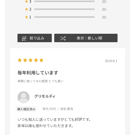
★
3
(0)
★
2
(0)
★
1
(0)
絞り込み
表示：新しい順
2026.8.1
毎年利用しています
実際に使ってみた感想
:とても良い
グリモルディ
年代:
50代
性別:
男性
購入確認済み
いつも知人に送っていますがとても好評です。
来年以降も使わせていただきます。