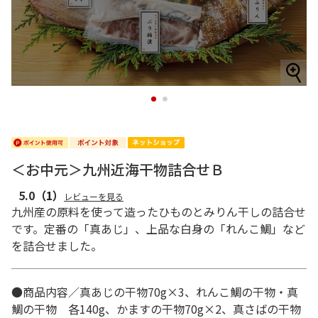
1
2
＜お中元＞九州近海干物詰合せＢ
5.0
（1）
レビューを見る
九州産の原料を使って造ったひものとみりん干しの詰合せ
です。定番の「真あじ」、上品な白身の「れんこ鯛」など
を詰合せました。
●商品内容／真あじの干物70g×3、れんこ鯛の干物・真
鯛の干物 各140g、かますの干物70g×2、真さばの干物