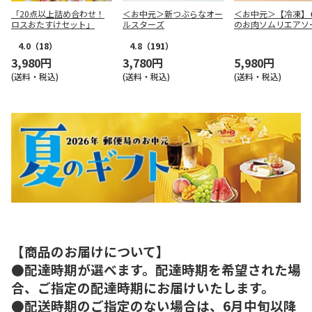
「20点以上詰め合わせ！
＜お中元＞新つぶらなオー
＜お中元＞【冷凍】
ロスおたすけセット」
ルスターズ
のお肉ソムリエアソ
ＯＸ
4.0
（18）
4.8
（191）
3,980円
3,780円
5,980円
(送料・税込)
(送料・税込)
(送料・税込)
【商品のお届けについて】
●配達時期が選べます。配達時期を希望された場
合、ご指定の配達時期にお届けいたします。
●配送時期のご指定のない場合は、6月中旬以降