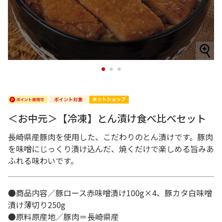
1
2
3
＜お中元＞【冷凍】とん漬け食べ比べセット
長崎県産豚肉を使用した、こだわりのとん漬けです。豚肉
を味噌にじっくり漬け込んだ、焼くだけで楽しめる旨みあ
ふれる味わいです。
●商品内容／豚ロース赤味噌漬け100g×4、豚カタ白味噌
漬け薄切り250g
●原料原産地／豚肉＝長崎県産