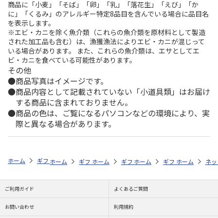
商品に「小麦」「そば」「卵」「乳」「落花生」「えび」「か
に」「くるみ」のアレルギー特定8品目を含んでいる場合に品目名
を表示します。
※エビ・カニを除く魚介類（これらの魚介類を原材料として製造
された加工品も含む）は、漁獲漁法によりエビ・カニが混じって
いる場合があります。 また、これらの魚介類は、エサとしてエ
ビ・カニを食べている可能性があります。
その他
商品写真はイメージです。
商品内容として記載されていない「小道具類」はお届け
する商品に含まれておりません。
商品の色は、ご覧になるパソコンなどの環境により、実
際と異なる場合があります。
ホーム
ギフトストア
お中元・夏ギフト特集 2026
ハム・お肉
＜
ホーム
ギフトストア
ホーム
ギフトストア
お中元・夏ギフト特集 2026
ホーム
ギフトストア
お中元・夏ギフト特集
ホーム
ネッ
お
ハ
ご利用ガイド
よくあるご質問
お問い合わせ
利用規約