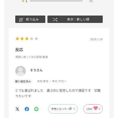
★
1
(0)
絞り込み
表示：新しい順
2026.7.14
反応
実際に使ってみた感想
:普通
そうさん
性別:
男性
年代:
70代～
購入確認済み
とても喜ばれました 選ぶのに苦労したので満足です 又贈
りたいです
参考になった
0
Like!
0