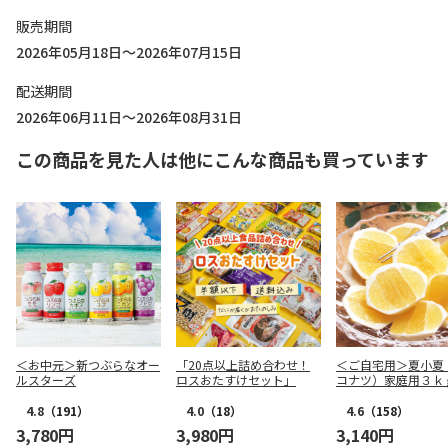
販売期間
2026年05月18日～2026年07月15日
配送期間
2026年06月11日～2026年08月31日
この商品を見た人は他にこんな商品も買っています
＜お中元＞新つぶらなオー
「20点以上詰め合わせ！
＜ご自宅用＞夏小夏
ルスターズ
ロスおたすけセット」
コナツ）家庭用３ｋ
4.8
（191）
4.0
（18）
4.6
（158）
3,780円
3,980円
3,140円