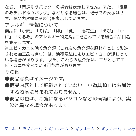
なお、「普通ゆうパック」の場合は表示しません。また、「夏期
のみチルドゆうパック」などとなる場合は、記号での表示はせ
ず、商品内容欄にその旨を表示しています。
アレルギー情報について
商品に「小麦」「そば」「卵」「乳」「落花生」「えび」「か
に」「くるみ」のアレルギー特定8品目を含んでいる場合に品目名
を表示します。
※エビ・カニを除く魚介類（これらの魚介類を原材料として製造
された加工品も含む）は、漁獲漁法によりエビ・カニが混じって
いる場合があります。 また、これらの魚介類は、エサとしてエ
ビ・カニを食べている可能性があります。
その他
商品写真はイメージです。
商品内容として記載されていない「小道具類」はお届け
する商品に含まれておりません。
商品の色は、ご覧になるパソコンなどの環境により、実
際と異なる場合があります。
ホーム
ギフトストア
お中元・夏ギフト特集 2026
お菓子・スイーツ
ホーム
ギフトストア
ホーム
ギフトストア
お中元・夏ギフト特集 2026
ホーム
ギフトストア
お中元・夏ギフト特集
ホーム
ネッ
お
お