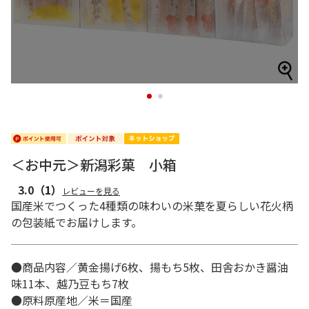
1
2
＜お中元＞新潟彩菓 小箱
3.0
（1）
レビューを見る
国産米でつくった4種類の味わいの米菓を夏らしい花火柄
の包装紙でお届けします。
●商品内容／黄金揚げ6枚、揚もち5枚、田舎おかき醤油
味11本、越乃豆もち7枚
●原料原産地／米＝国産