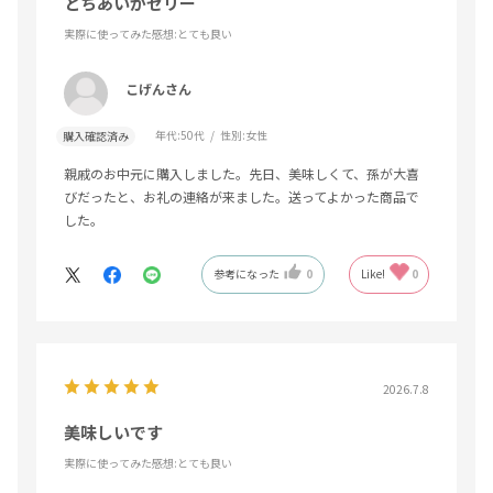
とちあいかゼリー
実際に使ってみた感想
:とても良い
こげんさん
年代:
50代
性別:
女性
購入確認済み
親戚のお中元に購入しました。先日、美味しくて、孫が大喜
びだったと、お礼の連絡が来ました。送ってよかった商品で
した。
参考になった
0
Like!
0
2026.7.8
美味しいです
実際に使ってみた感想
:とても良い