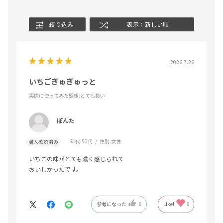
絞り込み
表示：新しい順
2026.7.26
いちごぎゅぎゅっと
実際に使ってみた感想
:とても良い
ぽんた
年代:
50代
性別:
女性
購入確認済み
いちごの味がとても濃く感じられて
おいしかったです。
参考になった
0
Like!
0