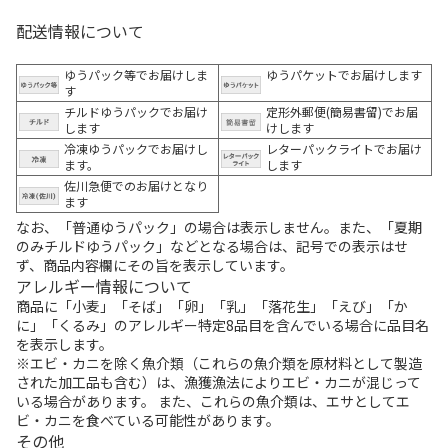
配送情報について
ゆうパック等でお届けしま
ゆうパケットでお届けします
す
チルドゆうパックでお届け
定形外郵便(簡易書留)でお届
します
けします
冷凍ゆうパックでお届けし
レターパックライトでお届け
ます。
します
佐川急便でのお届けとなり
ます
なお、「普通ゆうパック」の場合は表示しません。また、「夏期
のみチルドゆうパック」などとなる場合は、記号での表示はせ
ず、商品内容欄にその旨を表示しています。
アレルギー情報について
商品に「小麦」「そば」「卵」「乳」「落花生」「えび」「か
に」「くるみ」のアレルギー特定8品目を含んでいる場合に品目名
を表示します。
※エビ・カニを除く魚介類（これらの魚介類を原材料として製造
された加工品も含む）は、漁獲漁法によりエビ・カニが混じって
いる場合があります。 また、これらの魚介類は、エサとしてエ
ビ・カニを食べている可能性があります。
その他