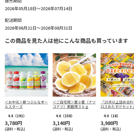
販売期間
2026年05月18日～2026年07月14日
配送期間
2026年06月21日～2026年08月31日
この商品を見た人は他にこんな商品も買っています
＜お中元＞新つぶらなオー
＜ご自宅用＞夏小夏（ナツ
「20点以上詰め合わ
ルスターズ
コナツ）家庭用３ｋｇ
ロスおたすけセット
4.8
（191）
4.6
（158）
4.0
（18）
3,780円
3,140円
3,980円
(送料・税込)
(送料・税込)
(送料・税込)