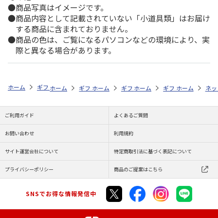
商品写真はイメージです。
商品内容として記載されていない「小道具類」はお届け
する商品に含まれておりません。
商品の色は、ご覧になるパソコンなどの環境により、実
際と異なる場合があります。
ホーム
ギフトストア
お中元・夏ギフト特集 2026
お菓子・スイーツ
ホーム
ギフトストア
ホーム
ギフトストア
お中元・夏ギフト特集 2026
ホーム
ギフトストア
お中元・夏ギフト特集
ホーム
ネッ
お
お
ご利用ガイド
よくあるご質問
お問い合わせ
利用規約
サイト運営会社について
特定商取引法に基づく表記について
プライバシーポリシー
商品のご提案はこちら
SNSでお得な情報発信中