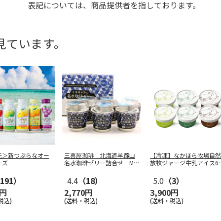
表記については、商品提供者を指しております。
見ています。
元＞新つぶらなオー
三喜屋珈琲 北海道羊蹄山
【冷凍】なかほら牧場自然
ーズ
名水珈琲ゼリー詰合せ MC
放牧ジャージ牛乳アイス6
J-AE
セット（
…
191）
4.4
（18）
5.0
（3）
0円
2,770円
3,900円
税込)
(送料・税込)
(送料・税込)