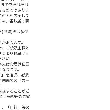
日までをそれぞれ
るものではありま
い期間を表示して
ては、各お届け商
(包装)等は多少
合があります。
た、ご依頼主様と
品によりお届け日
ださい。
書又はお届け伝票
となります。
+」を選択、必要
当画面での「カー
。
前後することがご
又は解約等のご案
」、「自社」等の