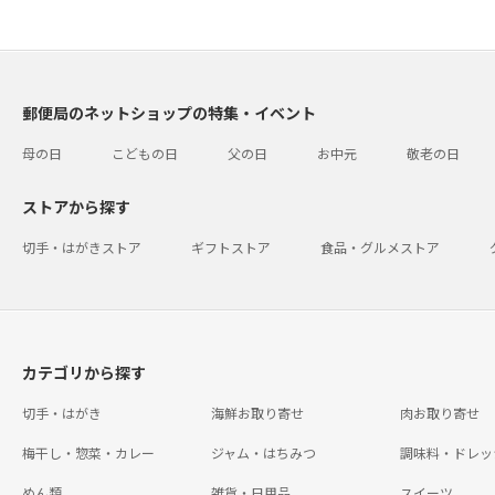
郵便局のネットショップの特集・イベント
母の日
こどもの日
父の日
お中元
敬老の日
ストアから探す
切手・はがきストア
ギフトストア
食品・グルメストア
カテゴリから探す
切手・はがき
海鮮お取り寄せ
肉お取り寄せ
梅干し・惣菜・カレー
ジャム・はちみつ
調味料・ドレッ
めん類
雑貨・日用品
スイーツ