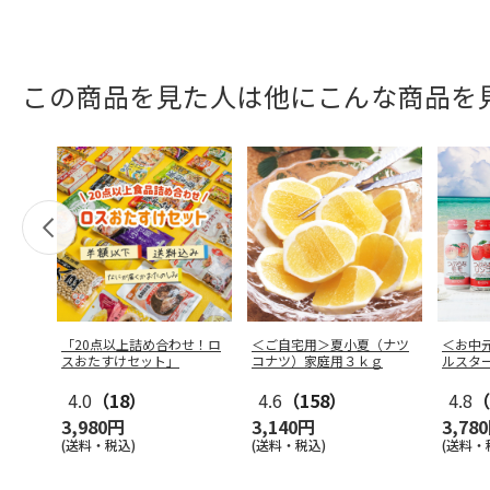
この商品を見た人は他にこんな商品を
「20点以上詰め合わせ！ロ
＜ご自宅用＞夏小夏（ナツ
＜お中
スおたすけセット」
コナツ）家庭用３ｋｇ
ルスタ
4.0
（18）
4.6
（158）
4.8
（
3,980円
3,140円
3,78
(送料・税込)
(送料・税込)
(送料・