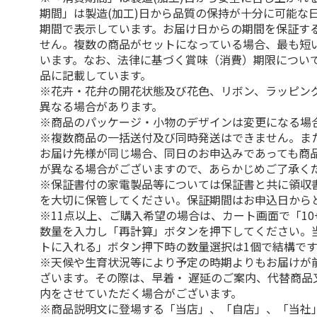
期間」は製造(加工)日から品質の保持が十分に可能な
期間で表示しています。お届け日からの期間を保証す
せん。複数の商品がセットになっている場合、最も短
います。なお、法律に基づく賞味（消費）期限につい
品に記載しています。
※花卉・花弁の開花状態及び花色、リボン、ラッピング
異なる場合があります。
※商品のパッケージ・小物のデザインは変更になる場
※複数商品の一括送付及び同時発送はできません。ま
お届け先様が同じ場合、同日のお申込みであっても商
が異なる場合がございますので、あらかじめご了承く
※保証書付の家電製品等については保証書と共に領収
を大切に保管してください。保証期間はお申込日から
※11点以上、ご購入希望の場合は、カート画面で「10
数量を入力し「再計算」ボタンを押下してください。
トに入れる」ボタン押下時の数量選択は1個で結構です
※天候や生育状況等により予定の時期よりもお届けが
ざいます。その際は、早着・ 遅延のご案内、代替商品
内をさせていただく場合がございます。
※商品説明文に登場する「当店」、「自店」、「当社