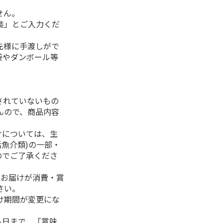
せん。
装」とご入力くだ
先様に手渡しがで
袋やダンボール等
されていないもの
んので、商品内容
けについては、生
活魚介類)の一部・
のでご了承くださ
、お届けが消費・賞
さい。
け期間が変更にな
る日まで、「賞味