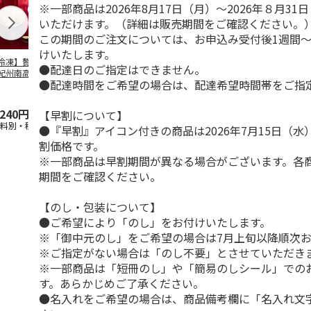
※一部商品は2026年8月17日（月）～2026年８月3
いただけます。（詳細は販売期間をご確認ください。
この期間のご注文については、お申込み受付後1週間～
けいたします。
冷凍】贅沢まるご
【冷凍】なかほら牧
【冷凍】なかほら牧
＜お中元＞高
●配達日のご指定はできません。
紀州南高梅入り氷
場自然放牧ジャージ
場自然放牧ジャージ
場乳製品・デ
●配達時間をご希望の場合は、配達希望時間帯をご指
 6個入
牛乳アイス 8個セッ
牛乳ミルクアイス6
詰合せ
ト
5.0
…
（2）
個セ
3.0
…
（1）
5.0
（1）
,240円
5,100円
3,900円
3,500円
【早割について】
送料別・税込)
(送料・税込)
(送料・税込)
(送料・税込)
●『早割』アイコン付きの商品は2026年7月15日（
割価格です。
※一部商品は早割期間が異なる場合がございます。各
期間をご確認ください。
【のし・包装について】
●ご希望により「のし」をお付けいたします。
※「御中元のし」をご希望の場合は7月上旬以降順次
※ご指定がない場合は「のし不要」とさせていただき
※一部商品は「短冊のし」や「簡易のしシール」での
す。あらかじめご了承ください。
●名入れをご希望の場合は、商品備考欄に「名入れ文