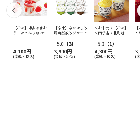
【冷凍】博多あまお
【冷凍】なかほら牧
＜お中元＞【冷凍】
【
う たっぷり苺のア
場自然放牧ジャージ
＜四季舎＞北海道さ
と
イス
牛乳アイス6個セッ
つまいも・ミルクア
輪
ト（
5.0
…
（3）
イス
5.0
…
（1）
4,100円
3,900円
4,300円
3
(送料・税込)
(送料・税込)
(送料・税込)
(