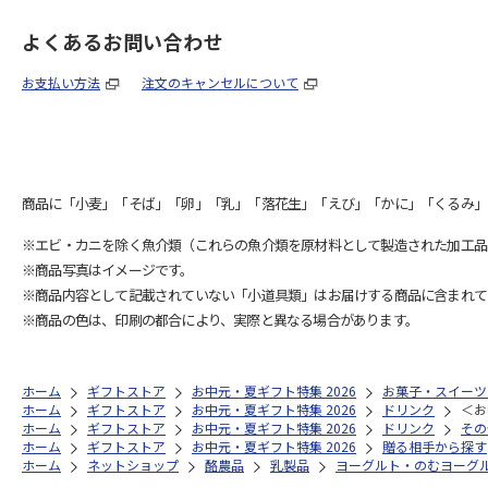
よくあるお問い合わせ
お支払い方法
注文のキャンセルについて
商品に「小麦」「そば」「卵」「乳」「落花生」「えび」「かに」「くるみ」
※エビ・カニを除く魚介類（これらの魚介類を原材料として製造された加工品
※商品写真はイメージです。
※商品内容として記載されていない「小道具類」はお届けする商品に含まれて
※商品の色は、印刷の都合により、実際と異なる場合があります。
ホーム
ギフトストア
お中元・夏ギフト特集 2026
お菓子・スイーツ
ホーム
ギフトストア
お中元・夏ギフト特集 2026
ドリンク
＜お
ホーム
ギフトストア
お中元・夏ギフト特集 2026
ドリンク
その
ホーム
ギフトストア
お中元・夏ギフト特集 2026
贈る相手から探す
ホーム
ネットショップ
酪農品
乳製品
ヨーグルト・のむヨーグ