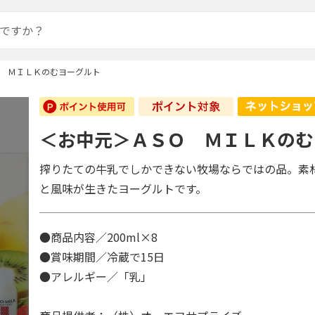
 ＭＩＬＫのむヨーグルト
＜お中元＞ＡＳＯ ＭＩＬＫのむ
搾りたての牛乳でしかできない牧場ならではの品。素
と風味が生きたヨーグルトです。
●商品内容／200ml×8
●賞味期間／冷蔵で15日
●アレルギー／「乳」