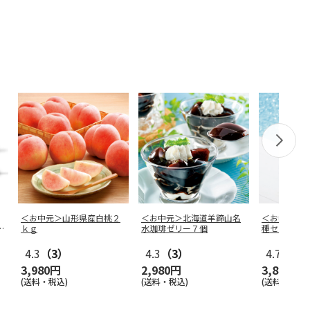
＜お中元＞山形県産白桃２
＜お中元＞北海道羊蹄山名
＜お中元＞
個
ｋｇ
水珈琲ゼリー７個
種セット
4.3
（3）
4.3
（3）
4.7
（19
3,980円
2,980円
3,870円
(送料・税込)
(送料・税込)
(送料・税込)