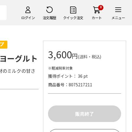
0
ログイン
注文履歴
クイック注文
カート
メニュー
3,600
円
ヨーグルト
(送料・税込)
※軽減税率対象
材のミルクの甘さ
獲得ポイント： 36 pt
商品番号
8075217211