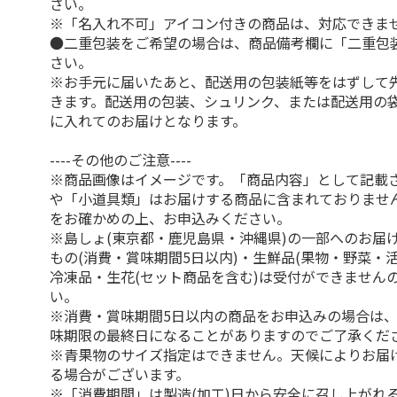
さい。
※「名入れ不可」アイコン付きの商品は、対応できま
●二重包装をご希望の場合は、商品備考欄に「二重包
さい。
※お手元に届いたあと、配送用の包装紙等をはずして
きます。配送用の包装、シュリンク、または配送用の
に入れてのお届けとなります。
----その他のご注意----
※商品画像はイメージです。「商品内容」として記載
や「小道具類」はお届けする商品に含まれておりませ
をお確かめの上、お申込みください。
※島しょ(東京都・鹿児島県・沖縄県)の一部へのお届
もの(消費・賞味期間5日以内)・生鮮品(果物・野菜・
冷凍品・生花(セット商品を含む)は受付ができません
い。
※消費・賞味期間5日以内の商品をお申込みの場合は
味期限の最終日になることがありますのでご了承くだ
※青果物のサイズ指定はできません。天候によりお届
る場合がございます。
※「消費期間」は製造(加工)日から安全に召し上がれ