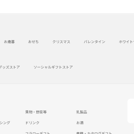
お歳暮
おせち
クリスマス
バレンタイン
ホワイト
グッズストア
ソーシャルギフトストア
果物・野菜等
乳製品
シング
ドリンク
お酒
フラワーギフト
書籍・カタログギフト