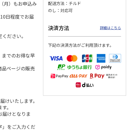
1日（月）もお申込み
配送方法
チルド
）
のし
対応可
10日程度でお届
千穂牧
【冷凍】なかほら牧
＜お中元＞蔵王チー
【冷凍】なかほら牧
決済方法
詳細はこちら
ザート
場自然放牧ジャージ
ズと蔵王山麓バター
場自然放牧ジャージ
定ください。
牛乳アイス12個セッ
のセット
牛乳クリームリッ
ト
…
5.0
（1）
チ・ミ
…
下記の決済方法がご利用頂けます。
6,600円
4,000円
4,350円
(送料・税込)
(送料・税込)
(送料・税込)
水）までのお得な早
商品ページの販売
お届けいたします。
ます。
お届けとなりま
字」をご入力くだ