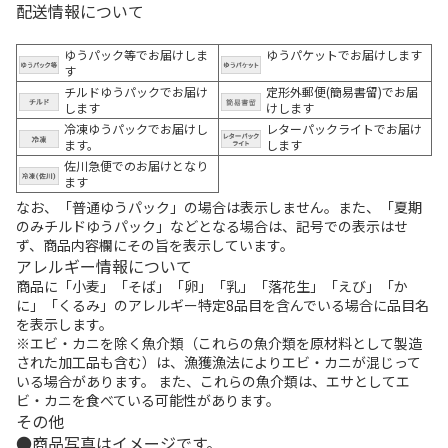
配送情報について
ゆうパック等でお届けしま
ゆうパケットでお届けします
す
チルドゆうパックでお届け
定形外郵便(簡易書留)でお届
します
けします
冷凍ゆうパックでお届けし
レターパックライトでお届け
ます。
します
佐川急便でのお届けとなり
ます
なお、「普通ゆうパック」の場合は表示しません。また、「夏期
のみチルドゆうパック」などとなる場合は、記号での表示はせ
ず、商品内容欄にその旨を表示しています。
アレルギー情報について
商品に「小麦」「そば」「卵」「乳」「落花生」「えび」「か
に」「くるみ」のアレルギー特定8品目を含んでいる場合に品目名
を表示します。
※エビ・カニを除く魚介類（これらの魚介類を原材料として製造
された加工品も含む）は、漁獲漁法によりエビ・カニが混じって
いる場合があります。 また、これらの魚介類は、エサとしてエ
ビ・カニを食べている可能性があります。
その他
商品写真はイメージです。