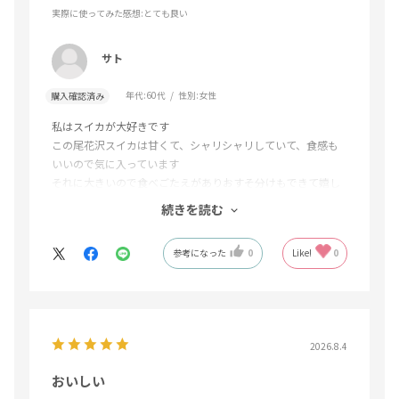
実際に使ってみた感想
:とても良い
サト
年代:
60代
性別:
女性
購入確認済み
私はスイカが大好きです
この尾花沢スイカは甘くて、シャリシャリしていて、食感も
いいので気に入っています
それに大きいので食べごたえがありおすそ分けもできて嬉し
いです
続きを読む
重たいので買いには行けませんが郵便局で購入でき配達して
くれるのでありがたいです
参考になった
0
Like!
0
毎年楽しみにしています
2026.8.4
おいしい