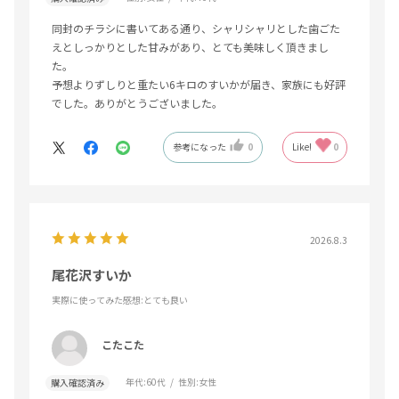
同封のチラシに書いてある通り、シャリシャリとした歯ごた
えとしっかりとした甘みがあり、とても美味しく頂きまし
た。
予想よりずしりと重たい6キロのすいかが届き、家族にも好評
でした。ありがとうございました。
参考になった
0
Like!
0
2026.8.3
尾花沢すいか
実際に使ってみた感想
:とても良い
こたこた
年代:
60代
性別:
女性
購入確認済み