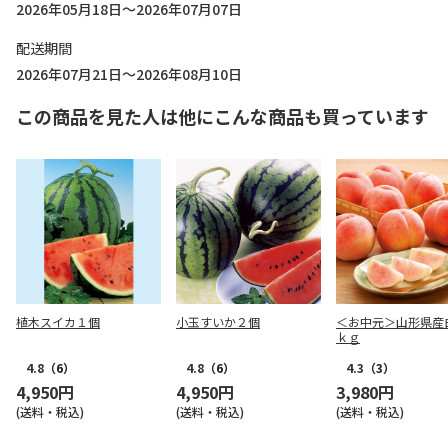
2026年05月18日～2026年07月07日
配送期間
2026年07月21日～2026年08月10日
この商品を見た人は他にこんな商品も買っています
植木スイカ１個
小玉すいか２個
＜お中元＞山形県産
ｋｇ
4.8
（6）
4.8
（6）
4.3
（3）
4,950円
4,950円
3,980円
(送料・税込)
(送料・税込)
(送料・税込)