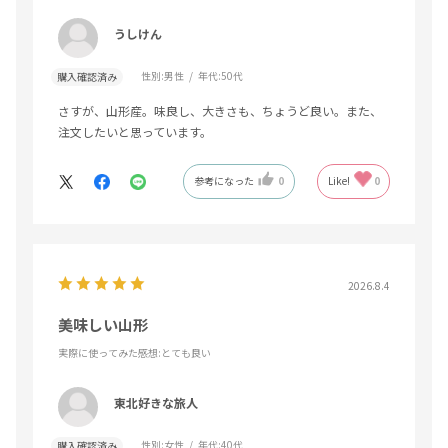
うしけん
性別:
男性
年代:
50代
購入確認済み
さすが、山形産。味良し、大きさも、ちょうど良い。また、
注文したいと思っています。
参考になった
0
Like!
0
2026.8.4
美味しい山形
実際に使ってみた感想
:とても良い
東北好きな旅人
性別:
女性
年代:
40代
購入確認済み