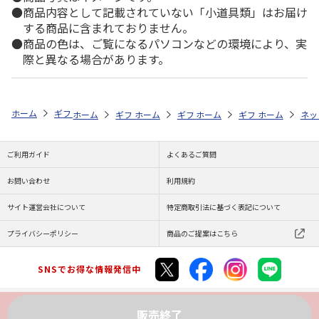
商品内容として記載されていない「小道具類」はお届け
する商品に含まれておりません。
商品の色は、ご覧になるパソコンなどの環境により、実
際と異なる場合があります。
ホーム
ギフトストア
お中元・夏ギフト特集 2026
お菓子・スイーツ
ホーム
ギフトストア
ホーム
ギフトストア
お中元・夏ギフト特集 2026
ホーム
ギフトストア
お中元・夏ギフト特集
ホーム
ネッ
お
贈
ご利用ガイド
よくあるご質問
お問い合わせ
利用規約
サイト運営会社について
特定商取引法に基づく表記について
プライバシーポリシー
商品のご提案はこちら
SNSでお得な情報発信中
販売終了