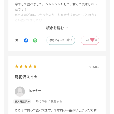
冷やして食べました。シャリシャリして、甘くて美味しかっ
たです！
孫もよほど美味しかったのか、お腹大丈夫かな～？と思うく
らい食べてました😊
美味しい、美味しいと😁
続きを読む
ありがとうございました🙏
参考になった
0
Like!
0
2026.8.2
尾花沢スイカ
ヒッキー
年代:
60代
性別:
女性
購入確認済み
ここ３年買って食べてます、３年前が一番おいしかったです