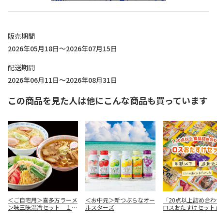
販売期間
2026年05月18日～2026年07月15日
配送期間
2026年06月11日～2026年08月31日
この商品を見た人は他にこんな商品も買っています
＜ご自宅用＞喜多方ラーメ
＜お中元＞新つぶらなオー
「20点以上詰め合わ
ン味三昧温冷セット １０
ルスターズ
ロスおたすけセット
食