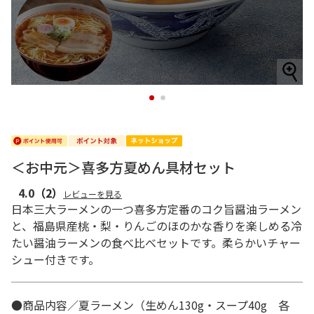
1
2
＜お中元＞喜多方夏めん具材セット
4.0
（2）
レビューを見る
日本三大ラーメンの一つ喜多方定番のコク旨醤油ラーメン
と、福島県産桃・梨・りんごのほのかな香りを楽しめる冷
たい醤油ラーメンの食べ比べセットです。柔らかいチャー
シュー付きです。
●商品内容／夏ラーメン（生めん130g・スープ40g 各