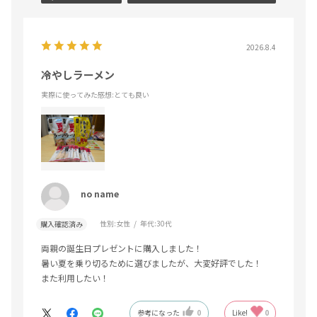
2026.8.4
冷やしラーメン
実際に使ってみた感想
:とても良い
no name
性別:
女性
年代:
30代
購入確認済み
両親の誕生日プレゼントに購入しました！
暑い夏を乗り切るために選びましたが、大変好評でした！
また利用したい！
参考になった
0
Like!
0