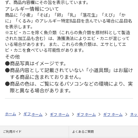
ず、商品内容欄にその旨を表示しています。
アレルギー情報について
商品に「小麦」「そば」「卵」「乳」「落花生」「えび」「か
に」「くるみ」のアレルギー特定8品目を含んでいる場合に品目名
を表示します。
※エビ・カニを除く魚介類（これらの魚介類を原材料として製造
された加工品も含む）は、漁獲漁法によりエビ・カニが混じって
いる場合があります。 また、これらの魚介類は、エサとしてエ
ビ・カニを食べている可能性があります。
その他
商品写真はイメージです。
商品内容として記載されていない「小道具類」はお届け
する商品に含まれておりません。
商品の色は、ご覧になるパソコンなどの環境により、実
際と異なる場合があります。
ホーム
ギフトストア
お中元・夏ギフト特集 2026
そうめん・麺類
ホーム
ギフトストア
ホーム
ギフトストア
お中元・夏ギフト特集 2026
ホーム
ギフトストア
お中元・夏ギフト特集
ホーム
ネッ
お
そ
ご利用ガイド
よくあるご質問