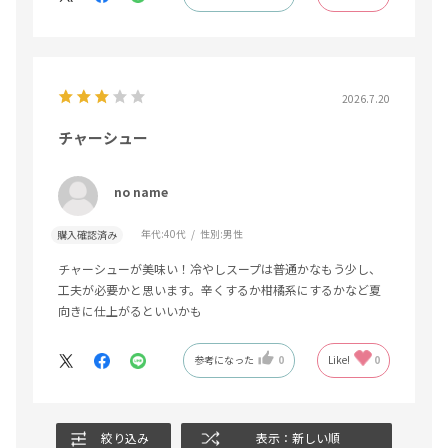
2026.7.20
チャーシュー
no name
年代:
40代
性別:
男性
購入確認済み
チャーシューが美味い！冷やしスープは普通かなもう少し、
工夫が必要かと思います。辛くするか柑橘系にするかなど夏
向きに仕上がるといいかも
参考になった
0
Like!
0
絞り込み
表示：新しい順