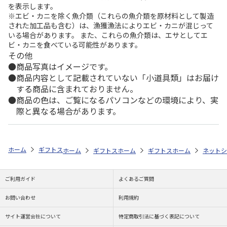
を表示します。
※エビ・カニを除く魚介類（これらの魚介類を原材料として製造
された加工品も含む）は、漁獲漁法によりエビ・カニが混じって
いる場合があります。 また、これらの魚介類は、エサとしてエ
ビ・カニを食べている可能性があります。
その他
商品写真はイメージです。
商品内容として記載されていない「小道具類」はお届け
する商品に含まれておりません。
商品の色は、ご覧になるパソコンなどの環境により、実
際と異なる場合があります。
ホーム
ギフトストア
お中元・夏ギフト特集 2026
おすすめ ご当地
ホーム
ギフトストア
ホーム
お中元・夏ギフト特集 2026
ギフトストア
ホーム
お中元・夏
ネットシ
ご利用ガイド
よくあるご質問
お問い合わせ
利用規約
サイト運営会社について
特定商取引法に基づく表記について