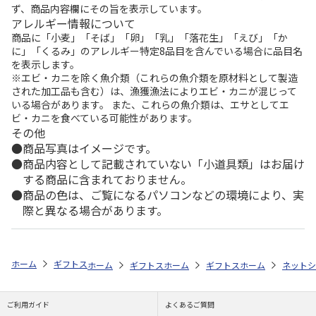
ず、商品内容欄にその旨を表示しています。
アレルギー情報について
商品に「小麦」「そば」「卵」「乳」「落花生」「えび」「か
に」「くるみ」のアレルギー特定8品目を含んでいる場合に品目名
を表示します。
※エビ・カニを除く魚介類（これらの魚介類を原材料として製造
された加工品も含む）は、漁獲漁法によりエビ・カニが混じって
いる場合があります。 また、これらの魚介類は、エサとしてエ
ビ・カニを食べている可能性があります。
その他
商品写真はイメージです。
商品内容として記載されていない「小道具類」はお届け
する商品に含まれておりません。
商品の色は、ご覧になるパソコンなどの環境により、実
際と異なる場合があります。
ホーム
ギフトストア
お中元・夏ギフト特集 2026
おすすめ ご当地
ホーム
ギフトストア
ホーム
お中元・夏ギフト特集 2026
ギフトストア
ホーム
お中元・夏
ネットシ
ご利用ガイド
よくあるご質問