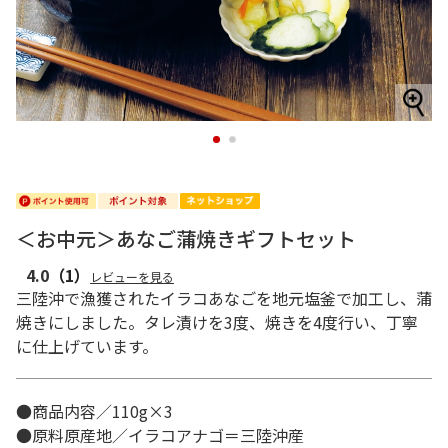
1
2
＜お中元＞あなご蒲焼きギフトセット
4.0
（1）
レビューを見る
三陸沖で漁獲されたイラコあなごを地元塩釜で加工し、蒲
焼きにしました。タレ漬けを3度、焼きを4度行い、丁寧
に仕上げています。
●商品内容／110g×3
●原料原産地／イラコアナゴ＝三陸沖産