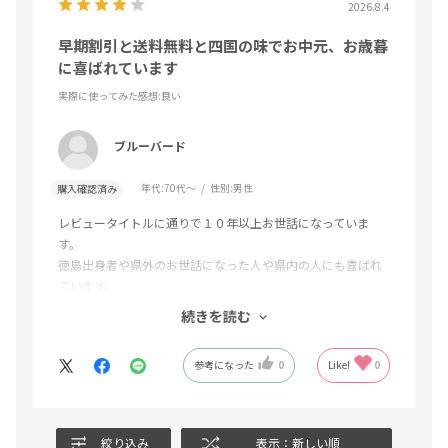
2026.8.4
早期割引と送料無料と四国の味でお中元、お歳暮
に喜ばれています
実際に使ってみた感想
:良い
ブルーバード
年代:
70代～
性別:
男性
購入確認済み
レビュータイトルに通りで１０年以上お世話になっていま
す。
徳島出身者や県外のお世話になった人や県内の人にも喜ばれ
ています。
当初、教えていただいた郵便局に人も退職されて、今は時期
続きを読む
が来る前にネットで連絡をいただき
手軽にお中元やお歳暮や贈り物に利用させていただいていま
参考になった
0
Like!
0
す。
特に県外用に四国の海産物や果物や麺類等の充実を期待して
います。
絞り込み
表示：新しい順