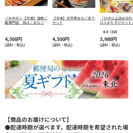
＜お中元＞【冷凍】海鮮ご
【冷凍】天然煮あなご炙り
「20点以上詰め合わ
飯専門店 烏はこあなごめ
セット
ロスおたすけセット
し
4.0
（18）
4,500円
4,500円
3,980円
(送料・税込)
(送料・税込)
(送料・税込)
【商品のお届けについて】
●配達時期が選べます。配達時期を希望された場