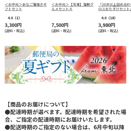
＜お中元＞あなご蒲焼きギ
＜お中元＞【冷凍】海鮮グ
「20点以上詰め合わ
フトセット
ルメセットＡ
ロスおたすけセット
4.0
（1）
4.0
（18）
3,300円
7,500円
3,980円
(送料・税込)
(送料・税込)
(送料・税込)
【商品のお届けについて】
●配達時期が選べます。配達時期を希望された場
合、ご指定の配達時期にお届けいたします。
●配送時期のご指定のない場合は、6月中旬以降