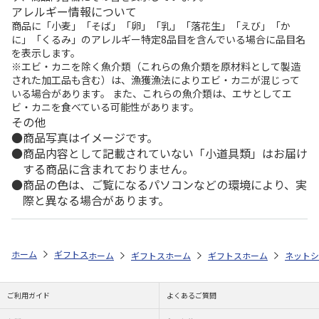
アレルギー情報について
商品に「小麦」「そば」「卵」「乳」「落花生」「えび」「か
に」「くるみ」のアレルギー特定8品目を含んでいる場合に品目名
を表示します。
※エビ・カニを除く魚介類（これらの魚介類を原材料として製造
された加工品も含む）は、漁獲漁法によりエビ・カニが混じって
いる場合があります。 また、これらの魚介類は、エサとしてエ
ビ・カニを食べている可能性があります。
その他
商品写真はイメージです。
商品内容として記載されていない「小道具類」はお届け
する商品に含まれておりません。
商品の色は、ご覧になるパソコンなどの環境により、実
際と異なる場合があります。
ホーム
ギフトストア
お中元・夏ギフト特集 2026
おすすめ ご当地
ホーム
ギフトストア
ホーム
お中元・夏ギフト特集 2026
ギフトストア
ホーム
お中元・夏
ネットシ
ご利用ガイド
よくあるご質問