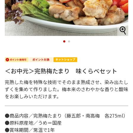
1
2
＜お中元＞完熟梅たまり 味くらべセット
完熟した梅を特殊な技術でそのまま熟成させ、染み出たし
ずくを集めて作りました。梅本来のさわやかな香りと酸味
をお楽しみいただけます。
●商品内容／完熟梅たまり（藤五郎・南高梅 各275ml）
●原料原産地／うめ＝国産
●賞味期間／常温で1年