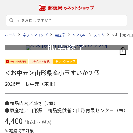
ホーム
ネットショップ
農産品
くだもの
スイカ
＜お中元＞山
＜お中元＞山形県産小玉すいか２個
2026年 お中元（東北）
●商品内容／4kg（2個）
●原産地／山形県 商品提供者：山形青果センター（株）
4,400
円
(送料・税込)
※軽減税率対象