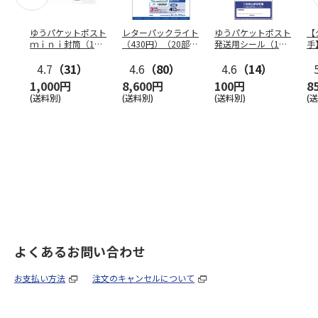
ゆうパケットポスト
レターパックライト
ゆうパケットポスト
【
ｍｉｎｉ封筒（1個
（430円）（20部セ
発送用シール（1個
手
（50枚）セット）
ット）
（20枚）セット）
ン
4.7
（31）
4.6
（80）
4.6
（14）
1,000円
8,600円
100円
8
(送料別)
(送料別)
(送料別)
(
よくあるお問い合わせ
お支払い方法
注文のキャンセルについて