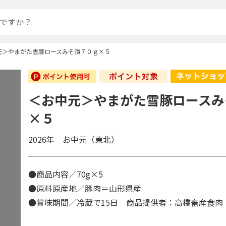
元＞やまがた雪豚ロースみそ漬７０ｇ×５
＜お中元＞やまがた雪豚ロースみ
×５
2026年 お中元（東北）
●商品内容／70g×5
●原料原産地／豚肉＝山形県産
●賞味期間／冷蔵で15日 商品提供者：高橋畜産食肉