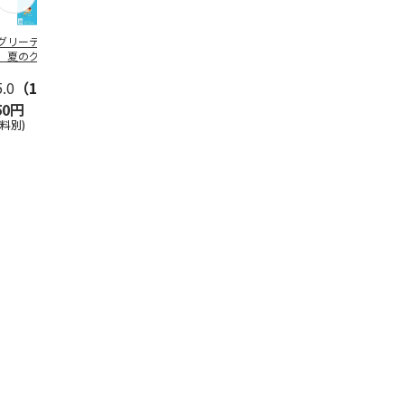
グリーティング切
【グリーティング切
レターパックプラス
＜お中元＞新
】夏のグリーティ
手】夏のグリーティ
（600円）（20部セ
なオールスタ
グ（85円）
ング（110円）
ット）
5.0
（10）
5.0
（17）
4.8
（24）
4.8
（19
50円
1,100円
12,000円
3,780円
送料別)
(送料別)
(送料別)
(送料・税込)