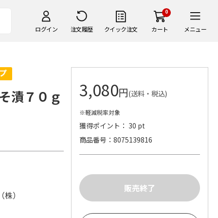
0
ログイン
注文履歴
クイック注文
カート
メニュー
3,080
円
そ漬７０ｇ
(送料・税込)
※軽減税率対象
獲得ポイント： 30 pt
商品番号
8075139816
（株）