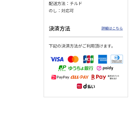
配送方法
チルド
のし
対応可
つぶら
【グリーティング切
【グリーティング切
【のり式】110円普
ーズ
手】ハッピーグリー
手】グリーティング
通切手・千鳥（1シ
ティング（110円）
（シンプル）（110
ート100枚）
決済方法
詳細はこちら
1）
5.0
（2）
円
4.8
…
（11）
4.6
（7）
1,100円
5,500円
11,000円
(送料別)
(送料別)
(送料別)
下記の決済方法がご利用頂けます。